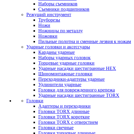
Наборы съемников
Съемники подшипников
Режущий инструмент
Труборезы
Ножи
Ножницы по металлу
Ножовки
Пильные полотна и сменные лезвия к ножам
Ударные головки и аксессуары
Карданы ударные
Наборы ударных головок
Торцевые ударные головки
Ударные насадки шестигранные HEX
Шиномонтажные головки
Переходники-адаптеры ударные
Удлинители ударные
Головки для поврежденного крепежа
Ударные насадки шестигранные TORX
Головки
Адаптеры и переходники
Головки TORX длинные
Головки TORX короткие
Головки TORX с отверстием
Головки свечные
Головки торцевые длинные