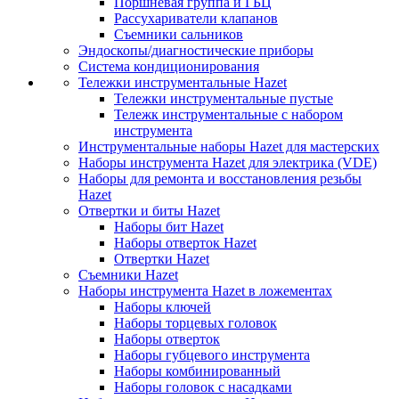
Поршневая группа и ГБЦ
Рассухариватели клапанов
Съемники сальников
Эндоскопы/диагностические приборы
Система кондиционирования
Тележки инструментальные Hazet
Тележки инструментальные пустые
Тележк инструментальные с набором
инструмента
Инструментальные наборы Hazet для мастерских
Наборы инструмента Hazet для электрика (VDE)
Наборы для ремонта и восстановления резьбы
Hazet
Отвертки и биты Hazet
Наборы бит Hazet
Наборы отверток Hazet
Отвертки Hazet
Съемники Hazet
Наборы инструмента Hazet в ложементах
Наборы ключей
Наборы торцевых головок
Наборы отверток
Наборы губцевого инструмента
Наборы комбинированный
Наборы головок с насадками