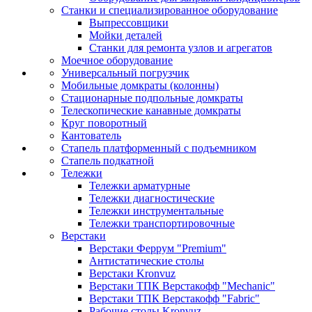
Станки и специализированное оборудование
Выпрессовщики
Мойки деталей
Станки для ремонта узлов и агрегатов
Моечное оборудование
Универсальный погрузчик
Мобильные домкраты (колонны)
Стационарные подпольные домкраты
Телескопические канавные домкраты
Круг поворотный
Кантователь
Стапель платформенный с подъемником
Стапель подкатной
Тележки
Тележки арматурные
Тележки диагностические
Тележки инструментальные
Тележки транспортировочные
Верстаки
Верстаки Феррум "Premium"
Антистатические столы
Верстаки Kronvuz
Верстаки ТПК Верстакофф "Mechanic"
Верстаки ТПК Верстакофф "Fabric"
Рабочие столы Kronvuz