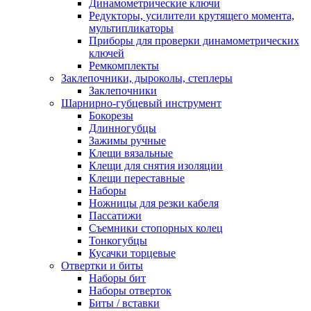
Динамометрические ключи
Редукторы, усилители крутящего момента,
мультипликаторы
Приборы для проверки динамометрических
ключей
Ремкомплекты
Заклепочники, дыроколы, степлеры
Заклепочники
Шарнирно-губцевый инструмент
Бокорезы
Длинногубцы
Зажимы ручные
Клещи вязальные
Клещи для снятия изоляции
Клещи переставные
Наборы
Ножницы для резки кабеля
Пассатижи
Съемники стопорных колец
Тонкогубцы
Кусачки торцевые
Отвертки и биты
Наборы бит
Наборы отверток
Биты / вставки