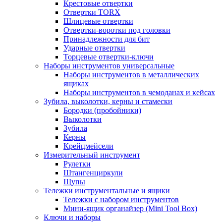
Крестовые отвертки
Отвертки TORX
Шлицевые отвертки
Отвертки-воротки под головки
Принадлежности для бит
Ударные отвертки
Торцевые отвертки-ключи
Наборы инструментов универсальные
Наборы инструментов в металлических
ящиках
Наборы инструментов в чемоданах и кейсах
Зубила, выколотки, керны и стамески
Бородки (пробойники)
Выколотки
Зубила
Керны
Крейцмейсели
Измерительный инструмент
Рулетки
Штангенциркули
Щупы
Тележки инструментальные и ящики
Тележки с набором инструментов
Мини-ящик органайзер (Mini Tool Box)
Ключи и наборы