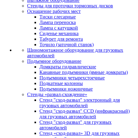
Вытяжное оборудование
Стенды для проточки тормозных дисков
Оснащение рабочих мест
Тиски слесарные
Лампа переноска
Лампа с катушкой
Сиденье механика
Табурет для ремонта
Точило (заточной станок)
Шиномонтажное оборудование для грузовых
автомобилей
Подъемное оборудование
Домкраты гидравлические
Канавные подъемники (ямные домкраты)
Подъемники четырехстоечные
Подкатные колонны
Подъемники ножничные
Стенды «развал-схождение»
Стенд "сход-развал" электронный для
грузовых автомобилей
Стенд "сход-развал" CCD (инфракрасный)
для грузовых автомобилей
Стенд "сход-развал" для грузовых
автомобилей
Стенд «сход-развал» 3D для грузовых