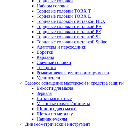
Торцевые головки
Наборы головок
Торцевые головки TORX T
Торцевые головки TORX Е
Торцевые головки с вставкой HEX
Торцевые головки с вставкой PH
Торцевые головки с вставкой PZ
Торцевые головки с вставкой SL
Торцевые головки с вставкой Spline
Адаптеры и переходники
Воротки
Карданы
Свечные головки
Трещотки
Ремкомплекты ручного инструмента
Удлинители
Базовое оснащение мастерской и средства защиты
Емкости для масла
Зеркала
Лотки магнитные
Магниты/захваты/пинцеты
Шприцы для смазки
Щетки по металлу
Накидки/чехлы
Динамометрический инструмент