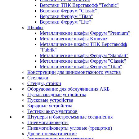
Верстаки ТПК Верстакофф "Technic"
Верстаки Феррум "Classic"
Верстаки Феррум "Titan"
Верстаки Феррум "Lite"
Шкафы
Металлические шкафы Феррум "Premium"
Металлические шкафы Kronvuz
Металлические шкафы ТПК Верстакофф
"Fabrik"
Металлические шкафы Феррум "Standart"
Металлические шкафы Феррум "Classic"
Металлические шкафы Феррум "Titan"
Конструкции для шиномонтажного участка
Стеллажи
Стенды, стойки
Оборудование для обслуживания АКБ
Пуско-зарядные устройства
Пусковые устройства
Зарядные устройства
Тестеры аккумуляторов
Штуцеры и быстросъемные соединения
Пневмогайковерты
Пневмогайковерты угловые (трещотки)
Дрели пневматические