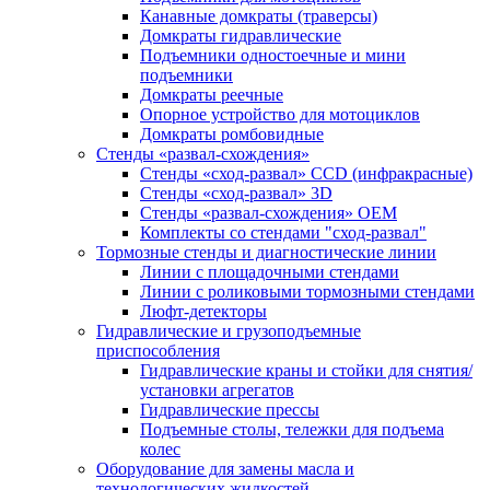
Канавные домкраты (траверсы)
Домкраты гидравлические
Подъемники одностоечные и мини
подъемники
Домкраты реечные
Опорное устройство для мотоциклов
Домкраты ромбовидные
Стенды «развал-схождения»
Стенды «сход-развал» CCD (инфракрасные)
Стенды «сход-развал» 3D
Стенды «развал-схождения» ОЕМ
Комплекты со стендами "сход-развал"
Тормозные стенды и диагностические линии
Линии с площадочными стендами
Линии с роликовыми тормозными стендами
Люфт-детекторы
Гидравлические и грузоподъемные
приспособления
Гидравлические краны и стойки для снятия/
установки агрегатов
Гидравлические прессы
Подъемные столы, тележки для подъема
колес
Оборудование для замены масла и
технологических жидкостей