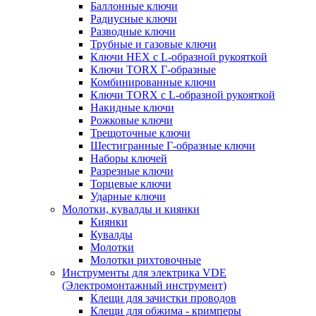
Баллонные ключи
Радиусные ключи
Разводные ключи
Трубные и газовые ключи
Ключи HEX с L-образной рукояткой
Ключи TORX Г-образные
Комбинированные ключи
Ключи TORX с L-образной рукояткой
Накидные ключи
Рожковые ключи
Трещоточные ключи
Шестигранные Г-образные ключи
Наборы ключей
Разрезные ключи
Торцевые ключи
Ударные ключи
Молотки, кувалды и киянки
Киянки
Кувалды
Молотки
Молотки рихтовочные
Инструменты для электрика VDE
(Электромонтажный инструмент)
Клещи для зачистки проводов
Клещи для обжима - кримперы