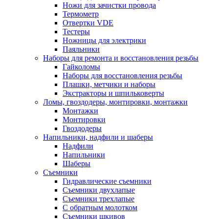
Ножи для зачистки провода
Термометр
Отвертки VDE
Тестеры
Ножницы для электрики
Паяльники
Наборы для ремонта и восстановления резьбы
Гайколомы
Наборы для восстановления резьбы
Плашки, метчики и наборы
Экстракторы и шпильковерты
Ломы, гвоздодеры, монтировки, монтажки
Монтажки
Монтировки
Гвоздодеры
Напильники, надфили и шаберы
Надфили
Напильники
Шаберы
Съемники
Гидравлические съемники
Съемники двухлапые
Съемники трехлапые
С обратным молотком
Съемники шкивов