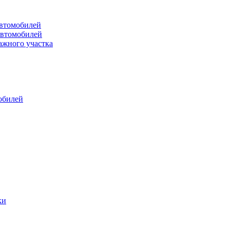
втомобилей
автомобилей
ажного участка
обилей
ки