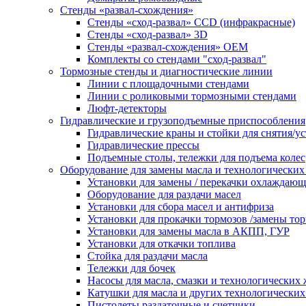
Стенды «развал-схождения»
Стенды «сход-развал» CCD (инфракрасные)
Стенды «сход-развал» 3D
Стенды «развал-схождения» ОЕМ
Комплекты со стендами "сход-развал"
Тормозные стенды и диагностические линии
Линии с площадочными стендами
Линии с роликовыми тормозными стендами
Люфт-детекторы
Гидравлические и грузоподъемные приспособления
Гидравлические краны и стойки для снятия/ус
Гидравлические прессы
Подъемные столы, тележки для подъема колес
Оборудование для замены масла и технологических
Установки для замены / перекачки охлаждаю
Оборудование для раздачи масел
Установки для сбора масел и антифриза
Установки для прокачки тормозов /замены то
Установки для замены масла в АКПП, ГУР
Установки для откачки топлива
Стойка для раздачи масла
Тележки для бочек
Насосы для масла, смазки и технологических
Катушки для масла и других технологических
Пистолеты раздаточные и счетчики