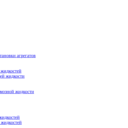
тановки агрегатов
 жидкостей
щей жидкости
рмозной жидкости
 жидкостей
 жидкостей