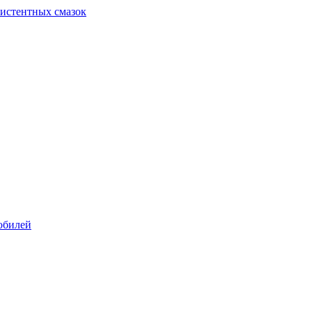
систентных смазок
обилей