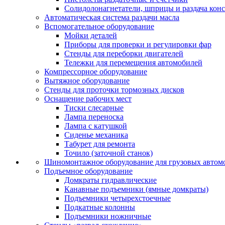
Солидолонагнетатели, шприцы и раздача кон
Автоматическая система раздачи масла
Вспомогательное оборудование
Мойки деталей
Приборы для проверки и регулировки фар
Стенды для переборки двигателей
Тележки для перемещения автомобилей
Компрессорное оборудование
Вытяжное оборудование
Стенды для проточки тормозных дисков
Оснащение рабочих мест
Тиски слесарные
Лампа переноска
Лампа с катушкой
Сиденье механика
Табурет для ремонта
Точило (заточной станок)
Шиномонтажное оборудование для грузовых автом
Подъемное оборудование
Домкраты гидравлические
Канавные подъемники (ямные домкраты)
Подъемники четырехстоечные
Подкатные колонны
Подъемники ножничные