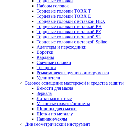
Торцевые головки
Наборы головок
Торцевые головки TORX T
Торцевые головки TORX Е
Торцевые головки с вставкой HEX
Торцевые головки с вставкой PH
Торцевые головки с вставкой PZ
Торцевые головки с вставкой SL
Торцевые головки с вставкой Spline
Адаптеры и переходники
Воротки
Карданы
Свечные головки
Трещотки
Ремкомплекты ручного инструмента
Удлинители
Базовое оснащение мастерской и средства защиты
Емкости для масла
Зеркала
Лотки магнитные
Магниты/захваты/пинцеты
Шприцы для смазки
Щетки по металлу
Накидки/чехлы
Динамометрический инструмент