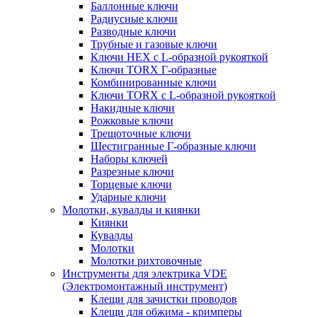
Баллонные ключи
Радиусные ключи
Разводные ключи
Трубные и газовые ключи
Ключи HEX с L-образной рукояткой
Ключи TORX Г-образные
Комбинированные ключи
Ключи TORX с L-образной рукояткой
Накидные ключи
Рожковые ключи
Трещоточные ключи
Шестигранные Г-образные ключи
Наборы ключей
Разрезные ключи
Торцевые ключи
Ударные ключи
Молотки, кувалды и киянки
Киянки
Кувалды
Молотки
Молотки рихтовочные
Инструменты для электрика VDE
(Электромонтажный инструмент)
Клещи для зачистки проводов
Клещи для обжима - кримперы