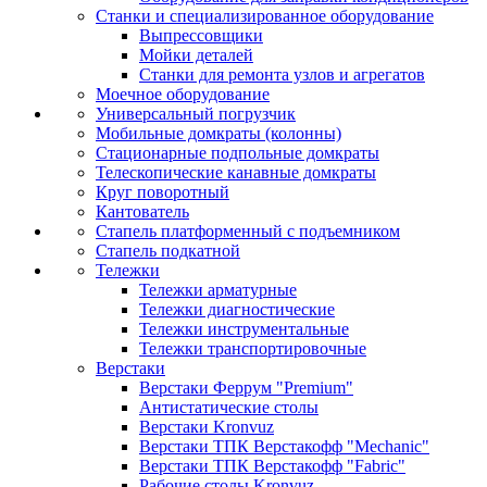
Станки и специализированное оборудование
Выпрессовщики
Мойки деталей
Станки для ремонта узлов и агрегатов
Моечное оборудование
Универсальный погрузчик
Мобильные домкраты (колонны)
Стационарные подпольные домкраты
Телескопические канавные домкраты
Круг поворотный
Кантователь
Стапель платформенный с подъемником
Стапель подкатной
Тележки
Тележки арматурные
Тележки диагностические
Тележки инструментальные
Тележки транспортировочные
Верстаки
Верстаки Феррум "Premium"
Антистатические столы
Верстаки Kronvuz
Верстаки ТПК Верстакофф "Mechanic"
Верстаки ТПК Верстакофф "Fabric"
Рабочие столы Kronvuz