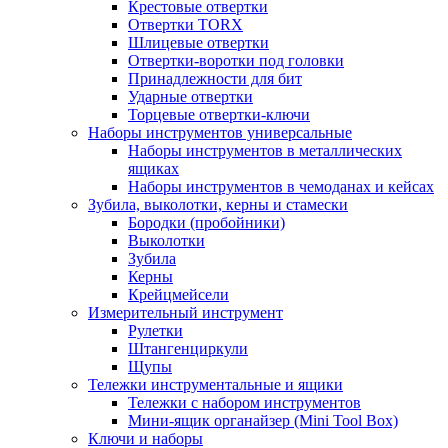
Крестовые отвертки
Отвертки TORX
Шлицевые отвертки
Отвертки-воротки под головки
Принадлежности для бит
Ударные отвертки
Торцевые отвертки-ключи
Наборы инструментов универсальные
Наборы инструментов в металлических
ящиках
Наборы инструментов в чемоданах и кейсах
Зубила, выколотки, керны и стамески
Бородки (пробойники)
Выколотки
Зубила
Керны
Крейцмейсели
Измерительный инструмент
Рулетки
Штангенциркули
Щупы
Тележки инструментальные и ящики
Тележки с набором инструментов
Мини-ящик органайзер (Mini Tool Box)
Ключи и наборы