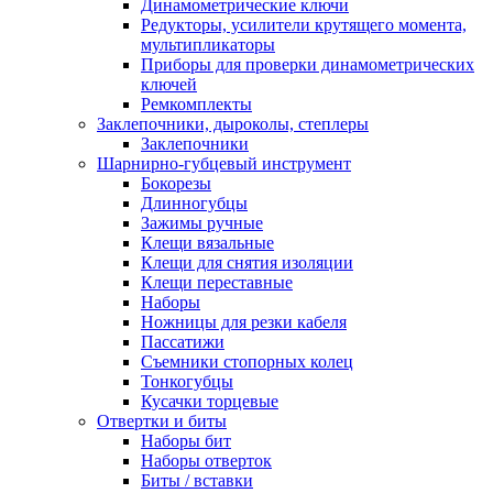
Динамометрические ключи
Редукторы, усилители крутящего момента,
мультипликаторы
Приборы для проверки динамометрических
ключей
Ремкомплекты
Заклепочники, дыроколы, степлеры
Заклепочники
Шарнирно-губцевый инструмент
Бокорезы
Длинногубцы
Зажимы ручные
Клещи вязальные
Клещи для снятия изоляции
Клещи переставные
Наборы
Ножницы для резки кабеля
Пассатижи
Съемники стопорных колец
Тонкогубцы
Кусачки торцевые
Отвертки и биты
Наборы бит
Наборы отверток
Биты / вставки