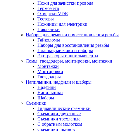
Ножи для зачистки провода
Термометр
Отвертки VDE
Тестеры
Ножницы для электрики
Паяльники
Наборы для ремонта и восстановления резьбы
Гайколомы
Наборы для восстановления резьбы
Плашки, метчики и наборы
Экстракторы и шпильковерты
Ломы, гвоздодеры, монтировки, монтажки
Монтажки
Монтировки
Гвоздодеры
Напильники, надфили и шаберы
Надфили
Напильники
Шаберы
Съемники
Гидравлические съемники
Съемники двухлапые
Съемники трехлапые
С обратным молотком
Съемники шкивов