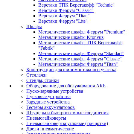
Верстаки ТПК Верстакофф "Technic"
Верстаки Феррум "Classic"
Верстаки Феррум "Titan"
Верстаки Феррум "Lite"
Шкафы
Металлические шкафы Феррум "Premium"
Металлические шкафы Kronvuz
Металлические шкафы ТПК Верстакофф
"Fabrik"
Металлические шкафы Феррум "Standart"
Металлические шкафы Феррум "Classic"
Металлические шкафы Феррум "Titan"
Конструкции для шиномонтажного участка
Стеллажи
Стенды, стойки
Оборудование для обслуживания АКБ
Пуско-зарядные устройства
Пусковые устройства
Зарядные устройства
Тестеры аккумуляторов
Штуцеры и быстросъемные соединения
Пневмогайковерты
Пневмогайковерты угловые (трещотки)
Дрели пневматические