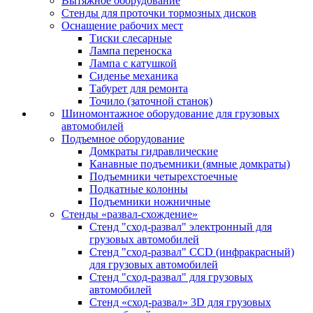
Вытяжное оборудование
Стенды для проточки тормозных дисков
Оснащение рабочих мест
Тиски слесарные
Лампа переноска
Лампа с катушкой
Сиденье механика
Табурет для ремонта
Точило (заточной станок)
Шиномонтажное оборудование для грузовых
автомобилей
Подъемное оборудование
Домкраты гидравлические
Канавные подъемники (ямные домкраты)
Подъемники четырехстоечные
Подкатные колонны
Подъемники ножничные
Стенды «развал-схождение»
Стенд "сход-развал" электронный для
грузовых автомобилей
Стенд "сход-развал" CCD (инфракрасный)
для грузовых автомобилей
Стенд "сход-развал" для грузовых
автомобилей
Стенд «сход-развал» 3D для грузовых