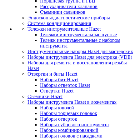
Поршневая группа и ГБЦ
Рассухариватели клапанов
Съемники сальников
Эндоскопы/диагностические приборы
Система кондиционирования
Тележки инструментальные Hazet
Тележки инструментальные пустые
Тележк инструментальные с набором
инструмента
Инструментальные наборы Hazet для мастерских
Наборы инструмента Hazet для электрика (VDE)
Наборы для ремонта и восстановления резьбы
Hazet
Отвертки и биты Hazet
Наборы бит Hazet
Наборы отверток Hazet
Отвертки Hazet
Съемники Hazet
Наборы инструмента Hazet в ложементах
Наборы ключей
Наборы торцевых головок
Наборы отверток
Наборы губцевого инструмента
Наборы комбинированный
Наборы головок с насадками