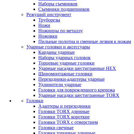
Наборы съемников
Съемники подшипников
Режущий инструмент
Труборезы
Ножи
Ножницы по металлу
Ножовки
Пильные полотна и сменные лезвия к ножам
Ударные головки и аксессуары
Карданы ударные
Наборы ударных головок
Торцевые ударные головки
Ударные насадки шестигранные HEX
Шиномонтажные головки
Переходники-адаптеры ударные
Удлинители ударные
Головки для поврежденного крепежа
Ударные насадки шестигранные TORX
Головки
Адаптеры и переходники
Головки TORX длинные
Головки TORX короткие
Головки TORX с отверстием
Головки свечные
Головки торцевые длинные