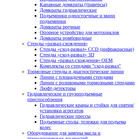
Канавные домкраты (траверсы)
Домкраты гидравлические
Подъемники одностоечные и мини
подъемники
Домкраты реечные
Опорное устройство для мотоциклов
Домкраты ромбовидные
Стенды «развал-схождения»
Стенды «сход-развал» CCD (инфракрасные)
Стенды «сход-развал» 3D
Стенды «развал-схождения» ОЕМ
Комплекты со стендами "сход-развал"
Тормозные стенды и диагностические линии
Линии с площадочными стендами
Линии с роликовыми тормозными стендами
Люфт-детекторы
Гидравлические и грузоподъемные
приспособления
Гидравлические краны и стойки для снятия/
установки агрегатов
Гидравлические прессы
Подъемные столы, тележки для подъема
колес
Оборудование для замены масла и
технологических жидкостей