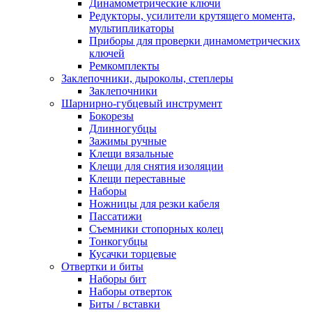
Динамометрические ключи
Редукторы, усилители крутящего момента,
мультипликаторы
Приборы для проверки динамометрических
ключей
Ремкомплекты
Заклепочники, дыроколы, степлеры
Заклепочники
Шарнирно-губцевый инструмент
Бокорезы
Длинногубцы
Зажимы ручные
Клещи вязальные
Клещи для снятия изоляции
Клещи переставные
Наборы
Ножницы для резки кабеля
Пассатижи
Съемники стопорных колец
Тонкогубцы
Кусачки торцевые
Отвертки и биты
Наборы бит
Наборы отверток
Биты / вставки