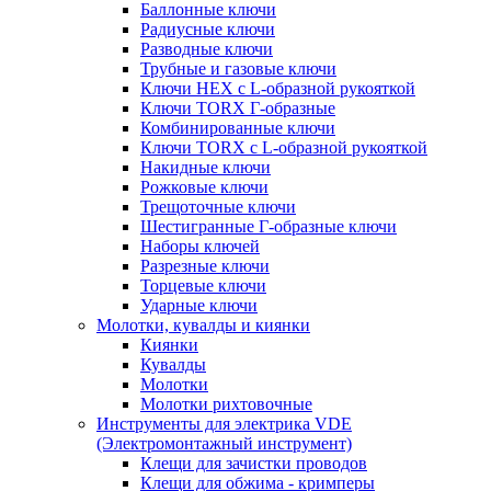
Баллонные ключи
Радиусные ключи
Разводные ключи
Трубные и газовые ключи
Ключи HEX с L-образной рукояткой
Ключи TORX Г-образные
Комбинированные ключи
Ключи TORX с L-образной рукояткой
Накидные ключи
Рожковые ключи
Трещоточные ключи
Шестигранные Г-образные ключи
Наборы ключей
Разрезные ключи
Торцевые ключи
Ударные ключи
Молотки, кувалды и киянки
Киянки
Кувалды
Молотки
Молотки рихтовочные
Инструменты для электрика VDE
(Электромонтажный инструмент)
Клещи для зачистки проводов
Клещи для обжима - кримперы