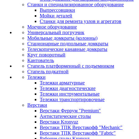
Станки и специализированное оборудование
Выпрессовщики
Мойки деталей
Станки для ремонта узлов и агрегатов
Моечное оборудование
Универсальный погрузчик
Мобильные домкраты (колонны)
Стационарные подпольные домкраты
Телескопические канавные домкраты
Круг поворотный
Кантователь
Стапель платформенный с подъемником
Стапель подкатной
Тележки
Тележки арматурные
Тележки диагностические
Тележки инструментальные
Тележки транспортировочные
Верстаки
Верстаки Феррум "Premium"
Антистатические столы
Верстаки Kronvuz
Верстаки ТПК Верстакофф "Mechanic"
Верстаки ТПК Верстакофф "Fabric"
Рабочие столы Kronvuz