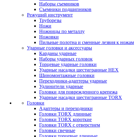
Наборы съемников
Съемники подшипников
Режущий инструмент
Труборезы
Ножи
Ножницы по металлу
Ножовки
Пильные полотна и сменные лезвия к ножам
Ударные головки и аксессуары
Карданы ударные
Наборы ударных головок
Торцевые ударные головки
Ударные насадки шестигранные HEX
Шиномонтажные головки
Переходники-адаптеры ударные
Удлинители ударные
Головки для поврежденного крепежа
Ударные насадки шестигранные TORX
Головки
Адаптеры и переходники
Головки TORX длинные
Головки TORX короткие
Головки TORX с отверстием
Головки свечные
Головки торцевые длинные