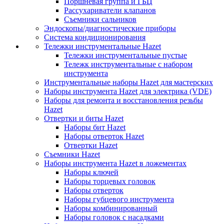
Поршневая группа и ГБЦ
Рассухариватели клапанов
Съемники сальников
Эндоскопы/диагностические приборы
Система кондиционирования
Тележки инструментальные Hazet
Тележки инструментальные пустые
Тележк инструментальные с набором
инструмента
Инструментальные наборы Hazet для мастерских
Наборы инструмента Hazet для электрика (VDE)
Наборы для ремонта и восстановления резьбы
Hazet
Отвертки и биты Hazet
Наборы бит Hazet
Наборы отверток Hazet
Отвертки Hazet
Съемники Hazet
Наборы инструмента Hazet в ложементах
Наборы ключей
Наборы торцевых головок
Наборы отверток
Наборы губцевого инструмента
Наборы комбинированный
Наборы головок с насадками