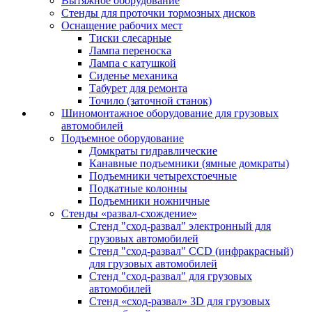
Вытяжное оборудование
Стенды для проточки тормозных дисков
Оснащение рабочих мест
Тиски слесарные
Лампа переноска
Лампа с катушкой
Сиденье механика
Табурет для ремонта
Точило (заточной станок)
Шиномонтажное оборудование для грузовых
автомобилей
Подъемное оборудование
Домкраты гидравлические
Канавные подъемники (ямные домкраты)
Подъемники четырехстоечные
Подкатные колонны
Подъемники ножничные
Стенды «развал-схождение»
Стенд "сход-развал" электронный для
грузовых автомобилей
Стенд "сход-развал" CCD (инфракрасный)
для грузовых автомобилей
Стенд "сход-развал" для грузовых
автомобилей
Стенд «сход-развал» 3D для грузовых