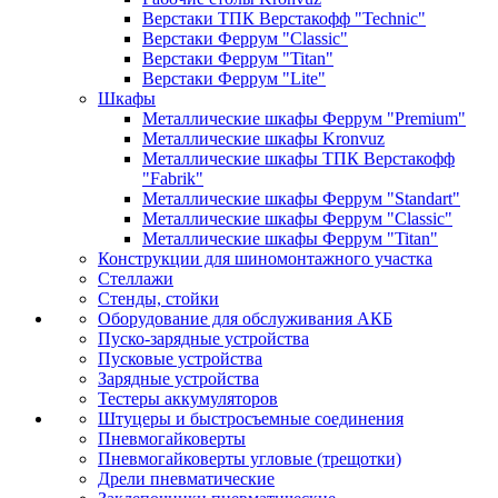
Верстаки ТПК Верстакофф "Technic"
Верстаки Феррум "Classic"
Верстаки Феррум "Titan"
Верстаки Феррум "Lite"
Шкафы
Металлические шкафы Феррум "Premium"
Металлические шкафы Kronvuz
Металлические шкафы ТПК Верстакофф
"Fabrik"
Металлические шкафы Феррум "Standart"
Металлические шкафы Феррум "Classic"
Металлические шкафы Феррум "Titan"
Конструкции для шиномонтажного участка
Стеллажи
Стенды, стойки
Оборудование для обслуживания АКБ
Пуско-зарядные устройства
Пусковые устройства
Зарядные устройства
Тестеры аккумуляторов
Штуцеры и быстросъемные соединения
Пневмогайковерты
Пневмогайковерты угловые (трещотки)
Дрели пневматические