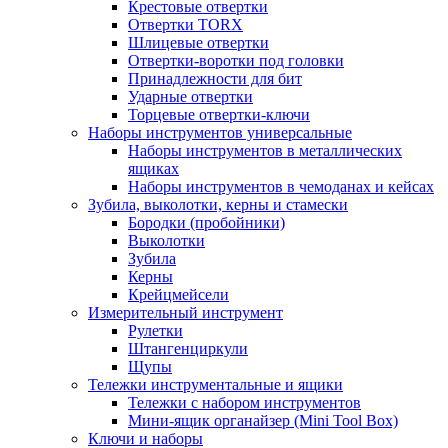
Крестовые отвертки
Отвертки TORX
Шлицевые отвертки
Отвертки-воротки под головки
Принадлежности для бит
Ударные отвертки
Торцевые отвертки-ключи
Наборы инструментов универсальные
Наборы инструментов в металлических
ящиках
Наборы инструментов в чемоданах и кейсах
Зубила, выколотки, керны и стамески
Бородки (пробойники)
Выколотки
Зубила
Керны
Крейцмейсели
Измерительный инструмент
Рулетки
Штангенциркули
Щупы
Тележки инструментальные и ящики
Тележки с набором инструментов
Мини-ящик органайзер (Mini Tool Box)
Ключи и наборы