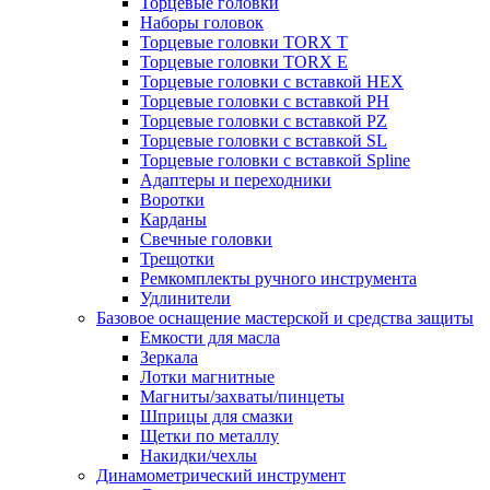
Торцевые головки
Наборы головок
Торцевые головки TORX T
Торцевые головки TORX Е
Торцевые головки с вставкой HEX
Торцевые головки с вставкой PH
Торцевые головки с вставкой PZ
Торцевые головки с вставкой SL
Торцевые головки с вставкой Spline
Адаптеры и переходники
Воротки
Карданы
Свечные головки
Трещотки
Ремкомплекты ручного инструмента
Удлинители
Базовое оснащение мастерской и средства защиты
Емкости для масла
Зеркала
Лотки магнитные
Магниты/захваты/пинцеты
Шприцы для смазки
Щетки по металлу
Накидки/чехлы
Динамометрический инструмент