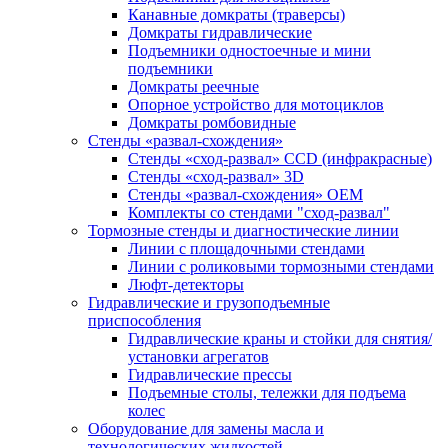
Канавные домкраты (траверсы)
Домкраты гидравлические
Подъемники одностоечные и мини
подъемники
Домкраты реечные
Опорное устройство для мотоциклов
Домкраты ромбовидные
Стенды «развал-схождения»
Стенды «сход-развал» CCD (инфракрасные)
Стенды «сход-развал» 3D
Стенды «развал-схождения» ОЕМ
Комплекты со стендами "сход-развал"
Тормозные стенды и диагностические линии
Линии с площадочными стендами
Линии с роликовыми тормозными стендами
Люфт-детекторы
Гидравлические и грузоподъемные
приспособления
Гидравлические краны и стойки для снятия/
установки агрегатов
Гидравлические прессы
Подъемные столы, тележки для подъема
колес
Оборудование для замены масла и
технологических жидкостей