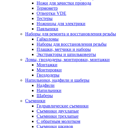
Ножи для зачистки провода
Термометр
Отвертки VDE
Тестеры
Ножницы для электрики
Паяльники
Наборы для ремонта и восстановления резьбы
Гайколомы
Наборы для восстановления резьбы
Плашки, метчики и наборы
Экстракторы и шпильковерты
Ломы, гвоздодеры, монтировки, монтажки
Монтажки
Монтировки
Гвоздодеры
Напильники, надфили и шаберы
Надфили
Напильники
Шаберы
Съемники
Гидравлические съемники
Съемники двухлапые
Съемники трехлапые
С обратным молотком
Съемники шкивов