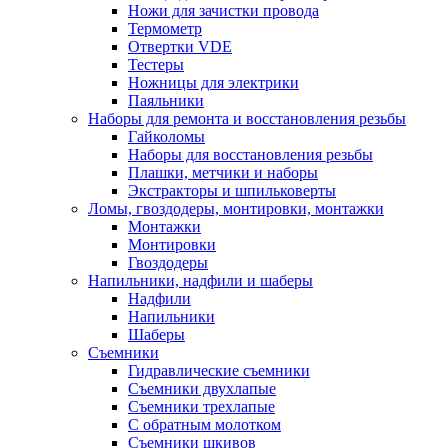
Ножи для зачистки провода
Термометр
Отвертки VDE
Тестеры
Ножницы для электрики
Паяльники
Наборы для ремонта и восстановления резьбы
Гайколомы
Наборы для восстановления резьбы
Плашки, метчики и наборы
Экстракторы и шпильковерты
Ломы, гвоздодеры, монтировки, монтажки
Монтажки
Монтировки
Гвоздодеры
Напильники, надфили и шаберы
Надфили
Напильники
Шаберы
Съемники
Гидравлические съемники
Съемники двухлапые
Съемники трехлапые
С обратным молотком
Съемники шкивов