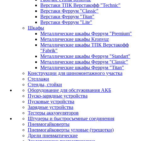
Верстаки ТПК Верстакофф "Technic"
Верстаки Феррум "Classic"
Верстаки Феррум "Titan"
Верстаки Феррум "Lite"
Шкафы
Металлические шкафы Феррум "Premium"
Металлические шкафы Kronvuz
Металлические шкафы ТПК Верстакофф
"Fabrik"
Металлические шкафы Феррум "Standart"
Металлические шкафы Феррум "Classic"
Металлические шкафы Феррум "Titan"
Конструкции для шиномонтажного участка
Стеллажи
Стенды, стойки
Оборудование для обслуживания АКБ
Пуско-зарядные устройства
Пусковые устройства
Зарядные устройства
Тестеры аккумуляторов
Штуцеры и быстросъемные соединения
Пневмогайковерты
Пневмогайковерты угловые (трещотки)
Дрели пневматические