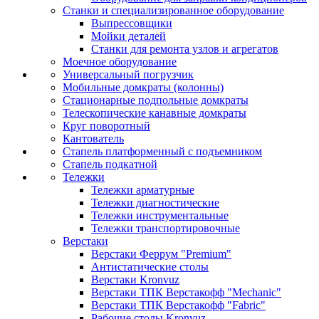
Станки и специализированное оборудование
Выпрессовщики
Мойки деталей
Станки для ремонта узлов и агрегатов
Моечное оборудование
Универсальный погрузчик
Мобильные домкраты (колонны)
Стационарные подпольные домкраты
Телескопические канавные домкраты
Круг поворотный
Кантователь
Стапель платформенный с подъемником
Стапель подкатной
Тележки
Тележки арматурные
Тележки диагностические
Тележки инструментальные
Тележки транспортировочные
Верстаки
Верстаки Феррум "Premium"
Антистатические столы
Верстаки Kronvuz
Верстаки ТПК Верстакофф "Mechanic"
Верстаки ТПК Верстакофф "Fabric"
Рабочие столы Kronvuz