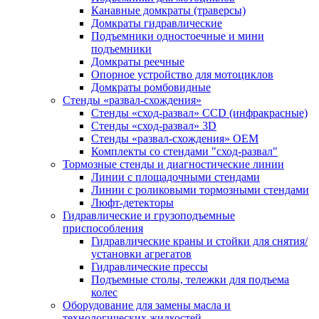
Канавные домкраты (траверсы)
Домкраты гидравлические
Подъемники одностоечные и мини
подъемники
Домкраты реечные
Опорное устройство для мотоциклов
Домкраты ромбовидные
Стенды «развал-схождения»
Стенды «сход-развал» CCD (инфракрасные)
Стенды «сход-развал» 3D
Стенды «развал-схождения» ОЕМ
Комплекты со стендами "сход-развал"
Тормозные стенды и диагностические линии
Линии с площадочными стендами
Линии с роликовыми тормозными стендами
Люфт-детекторы
Гидравлические и грузоподъемные
приспособления
Гидравлические краны и стойки для снятия/
установки агрегатов
Гидравлические прессы
Подъемные столы, тележки для подъема
колес
Оборудование для замены масла и
технологических жидкостей