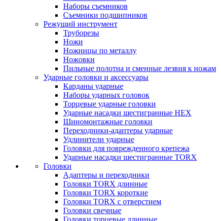
Наборы съемников
Съемники подшипников
Режущий инструмент
Труборезы
Ножи
Ножницы по металлу
Ножовки
Пильные полотна и сменные лезвия к ножам
Ударные головки и аксессуары
Карданы ударные
Наборы ударных головок
Торцевые ударные головки
Ударные насадки шестигранные HEX
Шиномонтажные головки
Переходники-адаптеры ударные
Удлинители ударные
Головки для поврежденного крепежа
Ударные насадки шестигранные TORX
Головки
Адаптеры и переходники
Головки TORX длинные
Головки TORX короткие
Головки TORX с отверстием
Головки свечные
Головки торцевые длинные