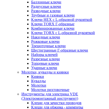
Баллонные ключи
Радиусные ключи
Разводные ключи
Трубные и газовые ключи
Ключи HEX с L-образной рукояткой
Ключи TORX Г-образные
Комбинированные ключи
Ключи TORX с L-образной рукояткой
Накидные ключи
Рожковые ключи
Трещоточные ключи
Шестигранные Г-образные ключи
Наборы ключей
Разрезные ключи
Торцевые ключи
Ударные ключи
Молотки, кувалды и киянки
Киянки
Кувалды
Молотки
Молотки рихтовочные
Инструменты для электрика VDE
(Электромонтажный инструмент)
Клещи для зачистки проводов
Клещи для обжима - кримперы