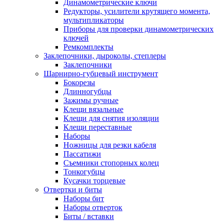
Динамометрические ключи
Редукторы, усилители крутящего момента,
мультипликаторы
Приборы для проверки динамометрических
ключей
Ремкомплекты
Заклепочники, дыроколы, степлеры
Заклепочники
Шарнирно-губцевый инструмент
Бокорезы
Длинногубцы
Зажимы ручные
Клещи вязальные
Клещи для снятия изоляции
Клещи переставные
Наборы
Ножницы для резки кабеля
Пассатижи
Съемники стопорных колец
Тонкогубцы
Кусачки торцевые
Отвертки и биты
Наборы бит
Наборы отверток
Биты / вставки