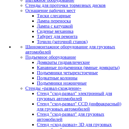
Вытяжное оборудование
Стенды для проточки тормозных дисков
Оснащение рабочих мест
Тиски слесарные
Лампа переноска
Лампа с катушкой
Сиденье механика
Табурет для ремонта
Точило (заточной станок)
Шиномонтажное оборудование для грузовых
автомобилей
Подъемное оборудование
Домкраты гидравлические
Канавные подъемники (ямные домкраты)
Подъемники четырехстоечные
Подкатные колонны
Подъемники ножничные
Стенды «развал-схождение»
Стенд "сход-развал" электронный для
грузовых автомобилей
Стенд "сход-развал" CCD (инфракрасный)
для грузовых автомобилей
Стенд "сход-развал" для грузовых
автомобилей
Стенд «сход-развал» 3D для грузовых