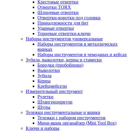
Крестовые отвертки
Отвертки TORX
Шлицевые отвертки
Отвертки-воротки под головки
Принадлежности для бит
Ударные отвертки
Торцевые отвертки-ключи
Наборы инструментов универсальные
Наборы инструментов в металлических
ящиках
Наборы инструментов в чемоданах и кейсах
Зубила, выколотки, керны и стамески
Бородки (пробойники)
Выколотки
Зубила
Керны
Крейцмейсели
Измерительный инструмент
Рулетки
Штангенциркули
Щупы
Тележки инструментальные и ящики
Тележки с набором инструментов
Мини-ящик органайзер (Mini Tool Box)
Ключи и наборы