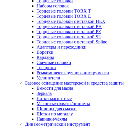
Торцевые головки
Наборы головок
Торцевые головки TORX T
Торцевые головки TORX Е
Торцевые головки с вставкой HEX
Торцевые головки с вставкой PH
Торцевые головки с вставкой PZ
Торцевые головки с вставкой SL
Торцевые головки с вставкой Spline
Адаптеры и переходники
Воротки
Карданы
Свечные головки
Трещотки
Ремкомплекты ручного инструмента
Удлинители
Базовое оснащение мастерской и средства защиты
Емкости для масла
Зеркала
Лотки магнитные
Магниты/захваты/пинцеты
Шприцы для смазки
Щетки по металлу
Накидки/чехлы
Динамометрический инструмент