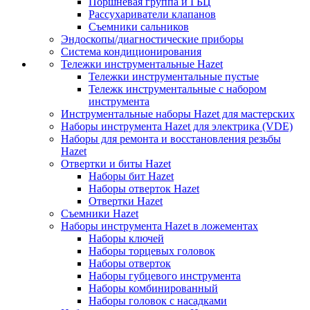
Поршневая группа и ГБЦ
Рассухариватели клапанов
Съемники сальников
Эндоскопы/диагностические приборы
Система кондиционирования
Тележки инструментальные Hazet
Тележки инструментальные пустые
Тележк инструментальные с набором
инструмента
Инструментальные наборы Hazet для мастерских
Наборы инструмента Hazet для электрика (VDE)
Наборы для ремонта и восстановления резьбы
Hazet
Отвертки и биты Hazet
Наборы бит Hazet
Наборы отверток Hazet
Отвертки Hazet
Съемники Hazet
Наборы инструмента Hazet в ложементах
Наборы ключей
Наборы торцевых головок
Наборы отверток
Наборы губцевого инструмента
Наборы комбинированный
Наборы головок с насадками