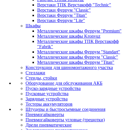
Верстаки ТПК Верстакофф "Technic"
Верстаки Феррум "Classic"
Верстаки Феррум "Titan"
Верстаки Феррум "Lite"
Шкафы
Металлические шкафы Феррум "Premium"
Металлические шкафы Kronvuz
Металлические шкафы ТПК Верстакофф
"Fabrik"
Металлические шкафы Феррум "Standart"
Металлические шкафы Феррум "Classic"
Металлические шкафы Феррум "Titan"
Конструкции для шиномонтажного участка
Стеллажи
Стенды, стойки
Оборудование для обслуживания АКБ
Пуско-зарядные устройства
Пусковые устройства
Зарядные устройства
Тестеры аккумуляторов
Штуцеры и быстросъемные соединения
Пневмогайковерты
Пневмогайковерты угловые (трещотки)
Дрели пневматические