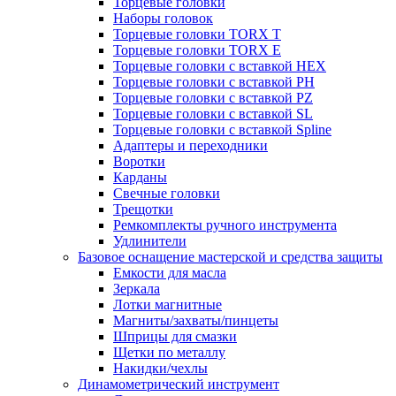
Торцевые головки
Наборы головок
Торцевые головки TORX T
Торцевые головки TORX Е
Торцевые головки с вставкой HEX
Торцевые головки с вставкой PH
Торцевые головки с вставкой PZ
Торцевые головки с вставкой SL
Торцевые головки с вставкой Spline
Адаптеры и переходники
Воротки
Карданы
Свечные головки
Трещотки
Ремкомплекты ручного инструмента
Удлинители
Базовое оснащение мастерской и средства защиты
Емкости для масла
Зеркала
Лотки магнитные
Магниты/захваты/пинцеты
Шприцы для смазки
Щетки по металлу
Накидки/чехлы
Динамометрический инструмент