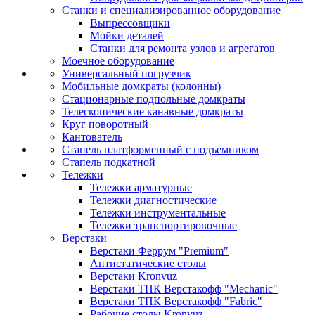
Станки и специализированное оборудование
Выпрессовщики
Мойки деталей
Станки для ремонта узлов и агрегатов
Моечное оборудование
Универсальный погрузчик
Мобильные домкраты (колонны)
Стационарные подпольные домкраты
Телескопические канавные домкраты
Круг поворотный
Кантователь
Стапель платформенный с подъемником
Стапель подкатной
Тележки
Тележки арматурные
Тележки диагностические
Тележки инструментальные
Тележки транспортировочные
Верстаки
Верстаки Феррум "Premium"
Антистатические столы
Верстаки Kronvuz
Верстаки ТПК Верстакофф "Mechanic"
Верстаки ТПК Верстакофф "Fabric"
Рабочие столы Kronvuz