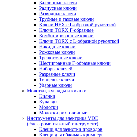
Баллонные ключи
Радиусные ключи
Разводные ключи
Трубные и газовые ключи
Ключи HEX с L-образной рукояткой
Ключи TORX Г-образные
Комбинированные ключи
Ключи TORX с L-образной рукояткой
Накидные ключи
Рожковые ключи
Трещоточные ключи
Шестигранные Г-образные ключи
Наборы ключей
Разрезные ключи
Торцевые ключи
Ударные ключи
Молотки, кувалды и киянки
Киянки
Кувалды
Молотки
Молотки рихтовочные
Инструменты для электрика VDE
(Электромонтажный инструмент)
Клещи для зачистки проводов
Клещи для обжима - кримперы