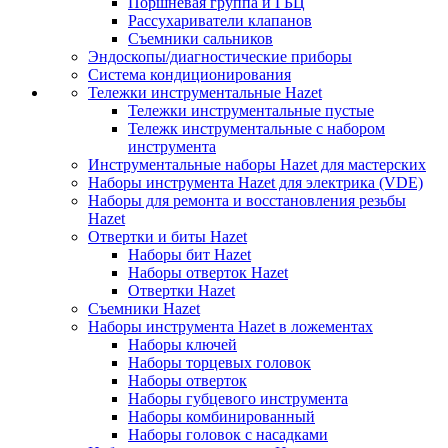
Поршневая группа и ГБЦ
Рассухариватели клапанов
Съемники сальников
Эндоскопы/диагностические приборы
Система кондиционирования
Тележки инструментальные Hazet
Тележки инструментальные пустые
Тележк инструментальные с набором
инструмента
Инструментальные наборы Hazet для мастерских
Наборы инструмента Hazet для электрика (VDE)
Наборы для ремонта и восстановления резьбы
Hazet
Отвертки и биты Hazet
Наборы бит Hazet
Наборы отверток Hazet
Отвертки Hazet
Съемники Hazet
Наборы инструмента Hazet в ложементах
Наборы ключей
Наборы торцевых головок
Наборы отверток
Наборы губцевого инструмента
Наборы комбинированный
Наборы головок с насадками