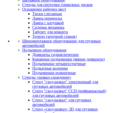
Вытяжное оборудование
Стенды для проточки тормозных дисков
Оснащение рабочих мест
Тиски слесарные
Лампа переноска
Лампа с катушкой
Сиденье механика
Табурет для ремонта
Точило (заточной станок)
Шиномонтажное оборудование для грузовых
автомобилей
Подъемное оборудование
Домкраты гидравлические
Канавные подъемники (ямные домкраты)
Подъемники четырехстоечные
Подкатные колонны
Подъемники ножничные
Стенды «развал-схождение»
Стенд "сход-развал" электронный для
грузовых автомобилей
Стенд "сход-развал" CCD (инфракрасный)
для грузовых автомобилей
Стенд "сход-развал" для грузовых
автомобилей
Стенд «сход-развал» 3D для грузовых