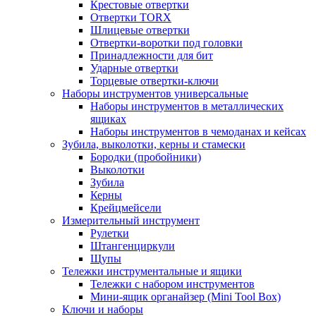
Крестовые отвертки
Отвертки TORX
Шлицевые отвертки
Отвертки-воротки под головки
Принадлежности для бит
Ударные отвертки
Торцевые отвертки-ключи
Наборы инструментов универсальные
Наборы инструментов в металлических
ящиках
Наборы инструментов в чемоданах и кейсах
Зубила, выколотки, керны и стамески
Бородки (пробойники)
Выколотки
Зубила
Керны
Крейцмейсели
Измерительный инструмент
Рулетки
Штангенциркули
Щупы
Тележки инструментальные и ящики
Тележки с набором инструментов
Мини-ящик органайзер (Mini Tool Box)
Ключи и наборы