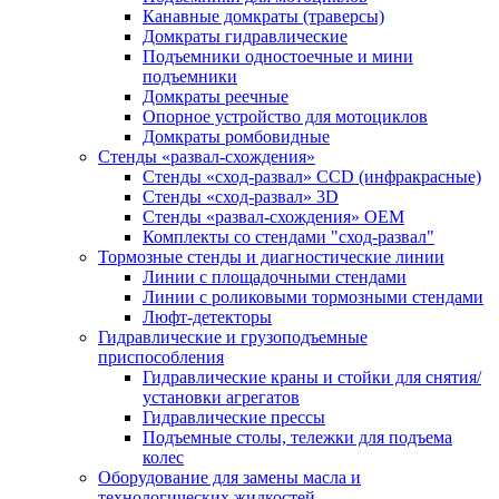
Канавные домкраты (траверсы)
Домкраты гидравлические
Подъемники одностоечные и мини
подъемники
Домкраты реечные
Опорное устройство для мотоциклов
Домкраты ромбовидные
Стенды «развал-схождения»
Стенды «сход-развал» CCD (инфракрасные)
Стенды «сход-развал» 3D
Стенды «развал-схождения» ОЕМ
Комплекты со стендами "сход-развал"
Тормозные стенды и диагностические линии
Линии с площадочными стендами
Линии с роликовыми тормозными стендами
Люфт-детекторы
Гидравлические и грузоподъемные
приспособления
Гидравлические краны и стойки для снятия/
установки агрегатов
Гидравлические прессы
Подъемные столы, тележки для подъема
колес
Оборудование для замены масла и
технологических жидкостей