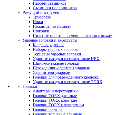
Наборы съемников
Съемники подшипников
Режущий инструмент
Труборезы
Ножи
Ножницы по металлу
Ножовки
Пильные полотна и сменные лезвия к ножам
Ударные головки и аксессуары
Карданы ударные
Наборы ударных головок
Торцевые ударные головки
Ударные насадки шестигранные HEX
Шиномонтажные головки
Переходники-адаптеры ударные
Удлинители ударные
Головки для поврежденного крепежа
Ударные насадки шестигранные TORX
Головки
Адаптеры и переходники
Головки TORX длинные
Головки TORX короткие
Головки TORX с отверстием
Головки свечные
Головки торцевые длинные