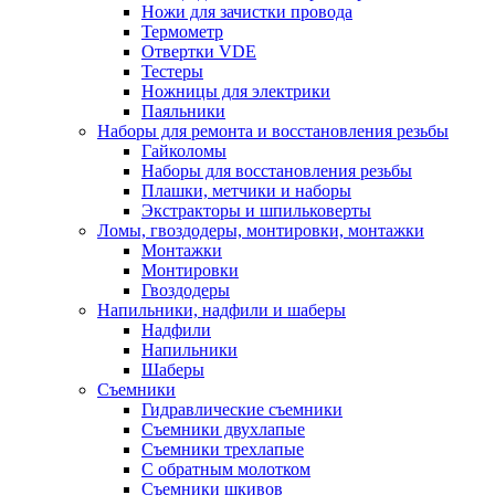
Ножи для зачистки провода
Термометр
Отвертки VDE
Тестеры
Ножницы для электрики
Паяльники
Наборы для ремонта и восстановления резьбы
Гайколомы
Наборы для восстановления резьбы
Плашки, метчики и наборы
Экстракторы и шпильковерты
Ломы, гвоздодеры, монтировки, монтажки
Монтажки
Монтировки
Гвоздодеры
Напильники, надфили и шаберы
Надфили
Напильники
Шаберы
Съемники
Гидравлические съемники
Съемники двухлапые
Съемники трехлапые
С обратным молотком
Съемники шкивов