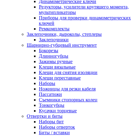
Динамометрические ключи
Редукторы, усилители крутящего момента,
мультипликаторы
Приборы для проверки динамометрических
ключей
Ремкомплекты
Заклепочники, дыроколы, степлеры
Заклепочники
Шарнирно-губцевый инструмент
Бокорезы
Длинногубцы
Зажимы ручные
Клещи вязальные
Клещи для снятия изоляции
Клещи переставные
Наборы
Ножницы для резки кабеля
Пассатижи
Съемники стопорных колец
Тонкогубцы
Кусачки торцевые
Отвертки и биты
Наборы бит
Наборы отверток
Биты / вставки