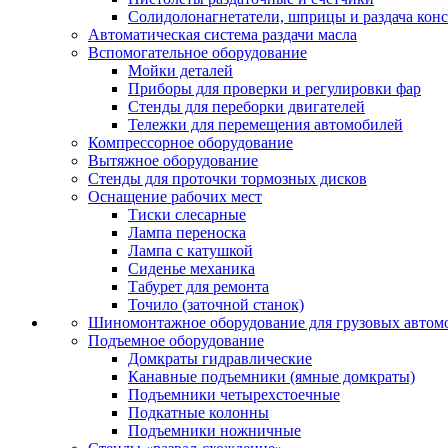
Солидолонагнетатели, шприцы и раздача кон
Автоматическая система раздачи масла
Вспомогательное оборудование
Мойки деталей
Приборы для проверки и регулировки фар
Стенды для переборки двигателей
Тележки для перемещения автомобилей
Компрессорное оборудование
Вытяжное оборудование
Стенды для проточки тормозных дисков
Оснащение рабочих мест
Тиски слесарные
Лампа переноска
Лампа с катушкой
Сиденье механика
Табурет для ремонта
Точило (заточной станок)
Шиномонтажное оборудование для грузовых автом
Подъемное оборудование
Домкраты гидравлические
Канавные подъемники (ямные домкраты)
Подъемники четырехстоечные
Подкатные колонны
Подъемники ножничные