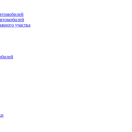
втомобилей
автомобилей
ажного участка
обилей
ки