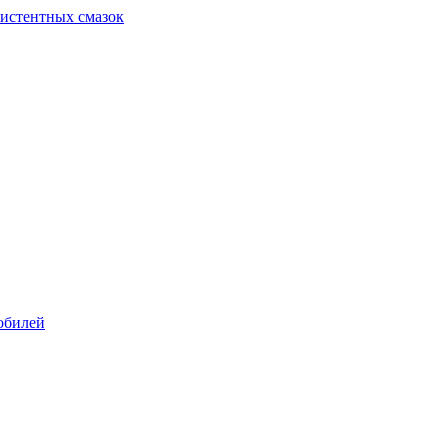
систентных смазок
обилей