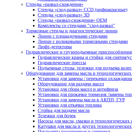
Стенды «развал-схождения»
Стенды «сход-развал» CCD (инфракрасные)
Стенды «сход-развал» 3D
Стенды «развал-схождения» ОЕМ
Комплекты со стендами "сход-развал"
Тормозные стенды и диагностические линии
Линии с площадочными стендами
Линии с роликовыми тормозными стендами
Люфт-детекторы
Гидравлические и грузоподъемные приспособления
Гидравлические краны и стойки для снятия/ус
Гидравлические прессы
Подъемные столы, тележки для подъема колес
Оборудование для замены масла и технологических
Установки для замены / перекачки охлаждаю
Оборудование для раздачи масел
Установки для сбора масел и антифриза
Установки для прокачки тормозов /замены то
Установки для замены масла в АКПП, ГУР
Установки для откачки топлива
Стойка для раздачи масла
Тележки для бочек
Насосы для масла, смазки и технологических
Катушки для масла и других технологических
Пистолеты раздаточные и счетчики