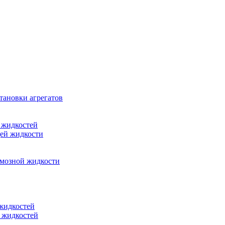
тановки агрегатов
 жидкостей
щей жидкости
рмозной жидкости
 жидкостей
 жидкостей