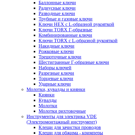
Баллонные ключи
Радиусные ключи
Разводные ключи
Трубные и газовые ключи
Ключи HEX с L-образной рукояткой
Ключи TORX Г-образные
Комбинированные ключи
Ключи TORX с L-образной рукояткой
Накидные ключи
Рожковые ключи
Трещоточные ключи
Шестигранные Г-образные ключи
Наборы ключей
Разрезные ключи
Торцевые ключи
Ударные ключи
Молотки, кувалды и киянки
Киянки
Кувалды
Молотки
Молотки рихтовочные
Инструменты для электрика VDE
(Электромонтажный инструмент)
Клещи для зачистки проводов
Клещи для обжима - кримперы