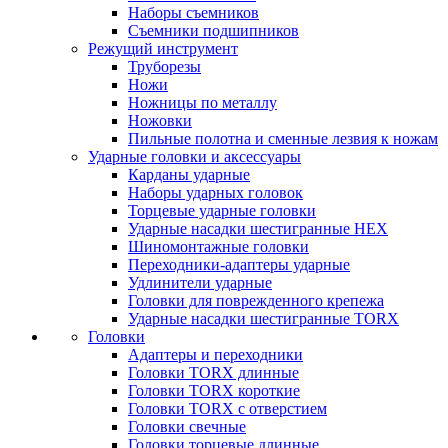
Наборы съемников
Съемники подшипников
Режущий инструмент
Труборезы
Ножи
Ножницы по металлу
Ножовки
Пильные полотна и сменные лезвия к ножам
Ударные головки и аксессуары
Карданы ударные
Наборы ударных головок
Торцевые ударные головки
Ударные насадки шестигранные HEX
Шиномонтажные головки
Переходники-адаптеры ударные
Удлинители ударные
Головки для поврежденного крепежа
Ударные насадки шестигранные TORX
Головки
Адаптеры и переходники
Головки TORX длинные
Головки TORX короткие
Головки TORX с отверстием
Головки свечные
Головки торцевые длинные