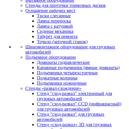
Вытяжное оборудование
Стенды для проточки тормозных дисков
Оснащение рабочих мест
Тиски слесарные
Лампа переноска
Лампа с катушкой
Сиденье механика
Табурет для ремонта
Точило (заточной станок)
Шиномонтажное оборудование для грузовых
автомобилей
Подъемное оборудование
Домкраты гидравлические
Канавные подъемники (ямные домкраты)
Подъемники четырехстоечные
Подкатные колонны
Подъемники ножничные
Стенды «развал-схождение»
Стенд "сход-развал" электронный для
грузовых автомобилей
Стенд "сход-развал" CCD (инфракрасный)
для грузовых автомобилей
Стенд "сход-развал" для грузовых
автомобилей
Стенд «сход-развал» 3D для грузовых