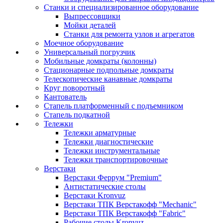
Станки и специализированное оборудование
Выпрессовщики
Мойки деталей
Станки для ремонта узлов и агрегатов
Моечное оборудование
Универсальный погрузчик
Мобильные домкраты (колонны)
Стационарные подпольные домкраты
Телескопические канавные домкраты
Круг поворотный
Кантователь
Стапель платформенный с подъемником
Стапель подкатной
Тележки
Тележки арматурные
Тележки диагностические
Тележки инструментальные
Тележки транспортировочные
Верстаки
Верстаки Феррум "Premium"
Антистатические столы
Верстаки Kronvuz
Верстаки ТПК Верстакофф "Mechanic"
Верстаки ТПК Верстакофф "Fabric"
Рабочие столы Kronvuz