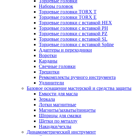
Торцевые головки
Наборы головок
Торцевые головки TORX T
Торцевые головки TORX Е
Торцевые головки с вставкой HEX
Торцевые головки с вставкой PH
Торцевые головки с вставкой PZ
Торцевые головки с вставкой SL
Торцевые головки с вставкой Spline
Адаптеры и переходники
Воротки
Карданы
Свечные головки
Трещотки
Ремкомплекты ручного инструмента
Удлинители
Базовое оснащение мастерской и средства защиты
Емкости для масла
Зеркала
Лотки магнитные
Магниты/захваты/пинцеты
Шприцы для смазки
Щетки по металлу
Накидки/чехлы
Динамометрический инструмент