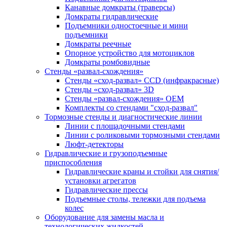
Канавные домкраты (траверсы)
Домкраты гидравлические
Подъемники одностоечные и мини
подъемники
Домкраты реечные
Опорное устройство для мотоциклов
Домкраты ромбовидные
Стенды «развал-схождения»
Стенды «сход-развал» CCD (инфракрасные)
Стенды «сход-развал» 3D
Стенды «развал-схождения» ОЕМ
Комплекты со стендами "сход-развал"
Тормозные стенды и диагностические линии
Линии с площадочными стендами
Линии с роликовыми тормозными стендами
Люфт-детекторы
Гидравлические и грузоподъемные
приспособления
Гидравлические краны и стойки для снятия/
установки агрегатов
Гидравлические прессы
Подъемные столы, тележки для подъема
колес
Оборудование для замены масла и
технологических жидкостей