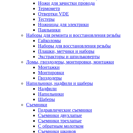
Ножи для зачистки провода
Термометр
Отвертки VDE
Тестеры
Ножницы для электрики
Паяльники
Наборы для ремонта и восстановления резьбы
Гайколомы
Наборы для восстановления резьбы
Плашки, метчики и наборы
Экстракторы и шпильковерты
Ломы, гвоздодеры, монтировки, монтажки
Монтажки
Монтировки
Гвоздодеры
Напильники, надфили и шаберы
Надфили
Напильники
Шаберы
Съемники
Гидравлические съемники
Съемники двухлапые
Съемники трехлапые
С обратным молотком
Съемники шкивов