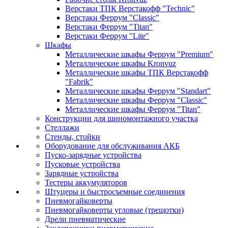
Верстаки ТПК Верстакофф "Technic"
Верстаки Феррум "Classic"
Верстаки Феррум "Titan"
Верстаки Феррум "Lite"
Шкафы
Металлические шкафы Феррум "Premium"
Металлические шкафы Kronvuz
Металлические шкафы ТПК Верстакофф
"Fabrik"
Металлические шкафы Феррум "Standart"
Металлические шкафы Феррум "Classic"
Металлические шкафы Феррум "Titan"
Конструкции для шиномонтажного участка
Стеллажи
Стенды, стойки
Оборудование для обслуживания АКБ
Пуско-зарядные устройства
Пусковые устройства
Зарядные устройства
Тестеры аккумуляторов
Штуцеры и быстросъемные соединения
Пневмогайковерты
Пневмогайковерты угловые (трещотки)
Дрели пневматические