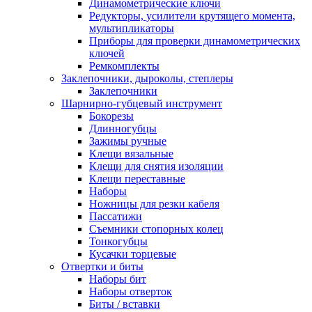
Динамометрические ключи
Редукторы, усилители крутящего момента,
мультипликаторы
Приборы для проверки динамометрических
ключей
Ремкомплекты
Заклепочники, дыроколы, степлеры
Заклепочники
Шарнирно-губцевый инструмент
Бокорезы
Длинногубцы
Зажимы ручные
Клещи вязальные
Клещи для снятия изоляции
Клещи переставные
Наборы
Ножницы для резки кабеля
Пассатижи
Съемники стопорных колец
Тонкогубцы
Кусачки торцевые
Отвертки и биты
Наборы бит
Наборы отверток
Биты / вставки