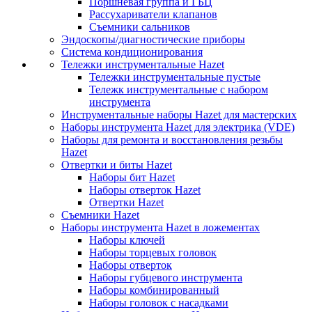
Поршневая группа и ГБЦ
Рассухариватели клапанов
Съемники сальников
Эндоскопы/диагностические приборы
Система кондиционирования
Тележки инструментальные Hazet
Тележки инструментальные пустые
Тележк инструментальные с набором
инструмента
Инструментальные наборы Hazet для мастерских
Наборы инструмента Hazet для электрика (VDE)
Наборы для ремонта и восстановления резьбы
Hazet
Отвертки и биты Hazet
Наборы бит Hazet
Наборы отверток Hazet
Отвертки Hazet
Съемники Hazet
Наборы инструмента Hazet в ложементах
Наборы ключей
Наборы торцевых головок
Наборы отверток
Наборы губцевого инструмента
Наборы комбинированный
Наборы головок с насадками