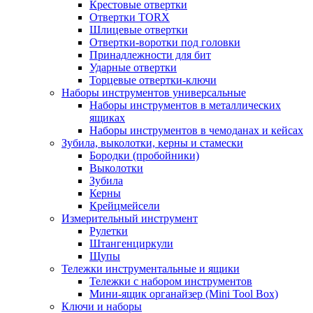
Крестовые отвертки
Отвертки TORX
Шлицевые отвертки
Отвертки-воротки под головки
Принадлежности для бит
Ударные отвертки
Торцевые отвертки-ключи
Наборы инструментов универсальные
Наборы инструментов в металлических
ящиках
Наборы инструментов в чемоданах и кейсах
Зубила, выколотки, керны и стамески
Бородки (пробойники)
Выколотки
Зубила
Керны
Крейцмейсели
Измерительный инструмент
Рулетки
Штангенциркули
Щупы
Тележки инструментальные и ящики
Тележки с набором инструментов
Мини-ящик органайзер (Mini Tool Box)
Ключи и наборы