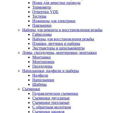
Ножи для зачистки провода
Термометр
Отвертки VDE
Тестеры
Ножницы для электрики
Паяльники
Наборы для ремонта и восстановления резьбы
Гайколомы
Наборы для восстановления резьбы
Плашки, метчики и наборы
Экстракторы и шпильковерты
Ломы, гвоздодеры, монтировки, монтажки
Монтажки
Монтировки
Гвоздодеры
Напильники, надфили и шаберы
Надфили
Напильники
Шаберы
Съемники
Гидравлические съемники
Съемники двухлапые
Съемники трехлапые
С обратным молотком
Съемники шкивов