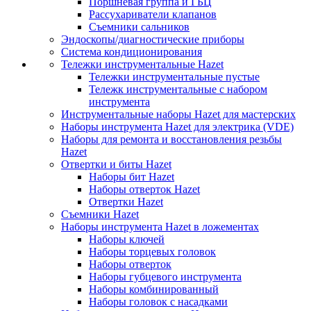
Поршневая группа и ГБЦ
Рассухариватели клапанов
Съемники сальников
Эндоскопы/диагностические приборы
Система кондиционирования
Тележки инструментальные Hazet
Тележки инструментальные пустые
Тележк инструментальные с набором
инструмента
Инструментальные наборы Hazet для мастерских
Наборы инструмента Hazet для электрика (VDE)
Наборы для ремонта и восстановления резьбы
Hazet
Отвертки и биты Hazet
Наборы бит Hazet
Наборы отверток Hazet
Отвертки Hazet
Съемники Hazet
Наборы инструмента Hazet в ложементах
Наборы ключей
Наборы торцевых головок
Наборы отверток
Наборы губцевого инструмента
Наборы комбинированный
Наборы головок с насадками