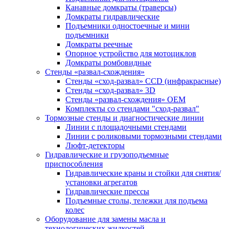
Канавные домкраты (траверсы)
Домкраты гидравлические
Подъемники одностоечные и мини
подъемники
Домкраты реечные
Опорное устройство для мотоциклов
Домкраты ромбовидные
Стенды «развал-схождения»
Стенды «сход-развал» CCD (инфракрасные)
Стенды «сход-развал» 3D
Стенды «развал-схождения» ОЕМ
Комплекты со стендами "сход-развал"
Тормозные стенды и диагностические линии
Линии с площадочными стендами
Линии с роликовыми тормозными стендами
Люфт-детекторы
Гидравлические и грузоподъемные
приспособления
Гидравлические краны и стойки для снятия/
установки агрегатов
Гидравлические прессы
Подъемные столы, тележки для подъема
колес
Оборудование для замены масла и
технологических жидкостей