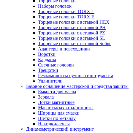
Торцевые головки
Наборы головок
Торцевые головки TORX T
Торцевые головки TORX Е
Торцевые головки с вставкой HEX
Торцевые головки с вставкой PH
Торцевые головки с вставкой PZ
Торцевые головки с вставкой SL
Торцевые головки с вставкой Spline
Адаптеры и переходники
Воротки
Карданы
Свечные головки
Трещотки
Ремкомплекты ручного инструмента
Удлинители
Базовое оснащение мастерской и средства защиты
Емкости для масла
Зеркала
Лотки магнитные
Магниты/захваты/пинцеты
Шприцы для смазки
Щетки по металлу
Накидки/чехлы
Динамометрический инструмент