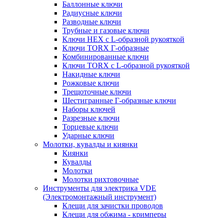
Баллонные ключи
Радиусные ключи
Разводные ключи
Трубные и газовые ключи
Ключи HEX с L-образной рукояткой
Ключи TORX Г-образные
Комбинированные ключи
Ключи TORX с L-образной рукояткой
Накидные ключи
Рожковые ключи
Трещоточные ключи
Шестигранные Г-образные ключи
Наборы ключей
Разрезные ключи
Торцевые ключи
Ударные ключи
Молотки, кувалды и киянки
Киянки
Кувалды
Молотки
Молотки рихтовочные
Инструменты для электрика VDE
(Электромонтажный инструмент)
Клещи для зачистки проводов
Клещи для обжима - кримперы