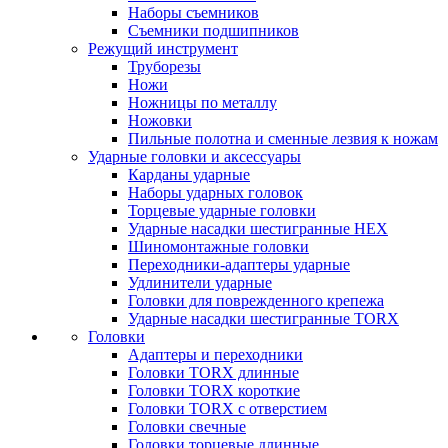
Наборы съемников
Съемники подшипников
Режущий инструмент
Труборезы
Ножи
Ножницы по металлу
Ножовки
Пильные полотна и сменные лезвия к ножам
Ударные головки и аксессуары
Карданы ударные
Наборы ударных головок
Торцевые ударные головки
Ударные насадки шестигранные HEX
Шиномонтажные головки
Переходники-адаптеры ударные
Удлинители ударные
Головки для поврежденного крепежа
Ударные насадки шестигранные TORX
Головки
Адаптеры и переходники
Головки TORX длинные
Головки TORX короткие
Головки TORX с отверстием
Головки свечные
Головки торцевые длинные