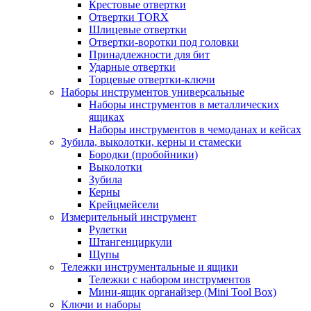
Крестовые отвертки
Отвертки TORX
Шлицевые отвертки
Отвертки-воротки под головки
Принадлежности для бит
Ударные отвертки
Торцевые отвертки-ключи
Наборы инструментов универсальные
Наборы инструментов в металлических
ящиках
Наборы инструментов в чемоданах и кейсах
Зубила, выколотки, керны и стамески
Бородки (пробойники)
Выколотки
Зубила
Керны
Крейцмейсели
Измерительный инструмент
Рулетки
Штангенциркули
Щупы
Тележки инструментальные и ящики
Тележки с набором инструментов
Мини-ящик органайзер (Mini Tool Box)
Ключи и наборы