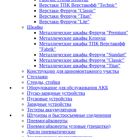
Верстаки ТПК Верстакофф "Technic"
Верстаки Феррум "Classic"
Верстаки Феррум "Titan"
Верстаки Феррум "Lite"
Шкафы
Металлические шкафы Феррум "Premium"
Металлические шкафы Kronvuz
Металлические шкафы ТПК Верстакофф
"Fabrik"
Металлические шкафы Феррум "Standart"
Металлические шкафы Феррум "Classic"
Металлические шкафы Феррум "Titan"
Конструкции для шиномонтажного участка
Стеллажи
Стенды, стойки
Оборудование для обслуживания АКБ
Пуско-зарядные устройства
Пусковые устройства
Зарядные устройства
Тестеры аккумуляторов
Штуцеры и быстросъемные соединения
Пневмогайковерты
Пневмогайковерты угловые (трещотки)
Дрели пневматические