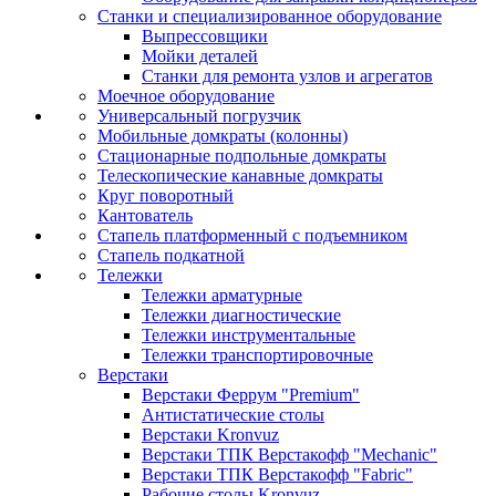
Станки и специализированное оборудование
Выпрессовщики
Мойки деталей
Станки для ремонта узлов и агрегатов
Моечное оборудование
Универсальный погрузчик
Мобильные домкраты (колонны)
Стационарные подпольные домкраты
Телескопические канавные домкраты
Круг поворотный
Кантователь
Стапель платформенный с подъемником
Стапель подкатной
Тележки
Тележки арматурные
Тележки диагностические
Тележки инструментальные
Тележки транспортировочные
Верстаки
Верстаки Феррум "Premium"
Антистатические столы
Верстаки Kronvuz
Верстаки ТПК Верстакофф "Mechanic"
Верстаки ТПК Верстакофф "Fabric"
Рабочие столы Kronvuz