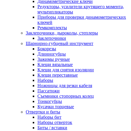
Динамометрические ключи
Редукторы, усилители крутящего момента,
мультипликаторы
Приборы для проверки динамометрических
ключей
Ремкомплекты
Заклепочники, дыроколы, степлеры
Заклепочники
Шарнирно-губцевый инструмент
Бокорезы
Длинногубцы
Зажимы ручные
Клещи вязальные
Клещи для снятия изоляции
Клещи переставные
Наборы
Ножницы для резки кабеля
Пассатижи
Съемники стопорных колец
Тонкогубцы
Кусачки торцевые
Отвертки и биты
Наборы бит
Наборы отверток
Биты / вставки