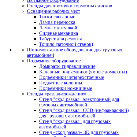
Вытяжное оборудование
Стенды для проточки тормозных дисков
Оснащение рабочих мест
Тиски слесарные
Лампа переноска
Лампа с катушкой
Сиденье механика
Табурет для ремонта
Точило (заточной станок)
Шиномонтажное оборудование для грузовых
автомобилей
Подъемное оборудование
Домкраты гидравлические
Канавные подъемники (ямные домкраты)
Подъемники четырехстоечные
Подкатные колонны
Подъемники ножничные
Стенды «развал-схождение»
Стенд "сход-развал" электронный для
грузовых автомобилей
Стенд "сход-развал" CCD (инфракрасный)
для грузовых автомобилей
Стенд "сход-развал" для грузовых
автомобилей
Стенд «сход-развал» 3D для грузовых