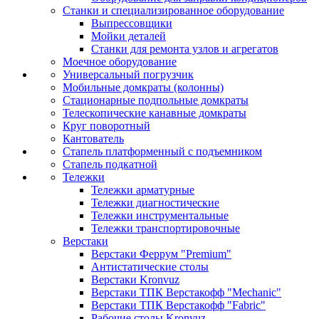
Станки и специализированное оборудование
Выпрессовщики
Мойки деталей
Станки для ремонта узлов и агрегатов
Моечное оборудование
Универсальный погрузчик
Мобильные домкраты (колонны)
Стационарные подпольные домкраты
Телескопические канавные домкраты
Круг поворотный
Кантователь
Стапель платформенный с подъемником
Стапель подкатной
Тележки
Тележки арматурные
Тележки диагностические
Тележки инструментальные
Тележки транспортировочные
Верстаки
Верстаки Феррум "Premium"
Антистатические столы
Верстаки Kronvuz
Верстаки ТПК Верстакофф "Mechanic"
Верстаки ТПК Верстакофф "Fabric"
Рабочие столы Kronvuz