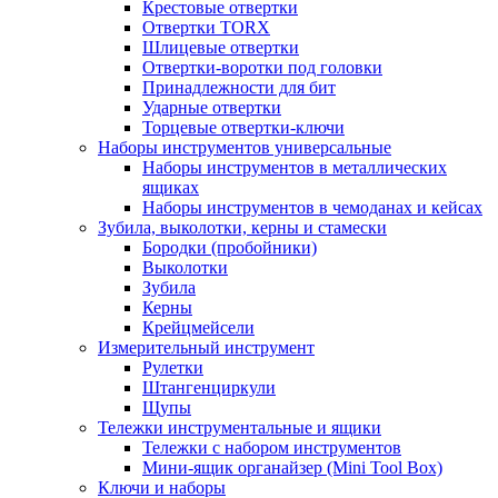
Крестовые отвертки
Отвертки TORX
Шлицевые отвертки
Отвертки-воротки под головки
Принадлежности для бит
Ударные отвертки
Торцевые отвертки-ключи
Наборы инструментов универсальные
Наборы инструментов в металлических
ящиках
Наборы инструментов в чемоданах и кейсах
Зубила, выколотки, керны и стамески
Бородки (пробойники)
Выколотки
Зубила
Керны
Крейцмейсели
Измерительный инструмент
Рулетки
Штангенциркули
Щупы
Тележки инструментальные и ящики
Тележки с набором инструментов
Мини-ящик органайзер (Mini Tool Box)
Ключи и наборы