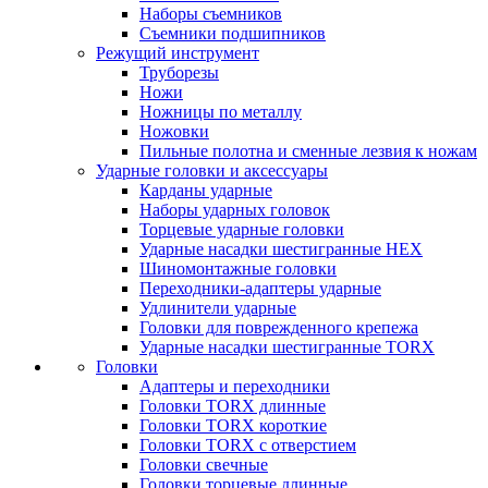
Наборы съемников
Съемники подшипников
Режущий инструмент
Труборезы
Ножи
Ножницы по металлу
Ножовки
Пильные полотна и сменные лезвия к ножам
Ударные головки и аксессуары
Карданы ударные
Наборы ударных головок
Торцевые ударные головки
Ударные насадки шестигранные HEX
Шиномонтажные головки
Переходники-адаптеры ударные
Удлинители ударные
Головки для поврежденного крепежа
Ударные насадки шестигранные TORX
Головки
Адаптеры и переходники
Головки TORX длинные
Головки TORX короткие
Головки TORX с отверстием
Головки свечные
Головки торцевые длинные