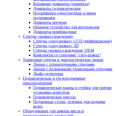
Канавные домкраты (траверсы)
Домкраты гидравлические
Подъемники одностоечные и мини
подъемники
Домкраты реечные
Опорное устройство для мотоциклов
Домкраты ромбовидные
Стенды «развал-схождения»
Стенды «сход-развал» CCD (инфракрасные)
Стенды «сход-развал» 3D
Стенды «развал-схождения» ОЕМ
Комплекты со стендами "сход-развал"
Тормозные стенды и диагностические линии
Линии с площадочными стендами
Линии с роликовыми тормозными стендами
Люфт-детекторы
Гидравлические и грузоподъемные
приспособления
Гидравлические краны и стойки для снятия/
установки агрегатов
Гидравлические прессы
Подъемные столы, тележки для подъема
колес
Оборудование для замены масла и
технологических жидкостей