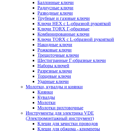
Баллонные ключи
Радиусные ключи
Разводные ключи
Трубные и газовые ключи
Ключи HEX с L-образной рукояткой
Ключи TORX Г-образные
Комбинированные ключи
Ключи TORX с L-образной рукояткой
Накидные ключи
Рожковые ключи
Трещоточные ключи
Шестигранные Г-образные ключи
Наборы ключей
Разрезные ключи
Торцевые ключи
Ударные ключи
Молотки, кувалды и киянки
Киянки
Кувалды
Молотки
Молотки рихтовочные
Инструменты для электрика VDE
(Электромонтажный инструмент)
Клещи для зачистки проводов
Клещи для обжима - кримперы