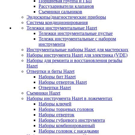
Поршневая группа и ГБЦ
Рассухариватели клапанов
Съемники сальников
Эндоскопы/диагностические приборы
Система кондиционирования
Тележки инструментальные Hazet
Тележки инструментальные пустые
Тележк инструментальные с набором
инструмента
Инструментальные наборы Hazet для мастерских
Наборы инструмента Hazet для электрика (VDE)
Наборы для ремонта и восстановления резьбы
Hazet
Отвертки и биты Hazet
Наборы бит Hazet
Наборы отверток Hazet
Отвертки Hazet
Съемники Hazet
Наборы инструмента Hazet в ложементах
Наборы ключей
Наборы торцевых головок
Наборы отверток
Наборы губцевого инструмента
Наборы комбинированный
Наборы головок с насадками