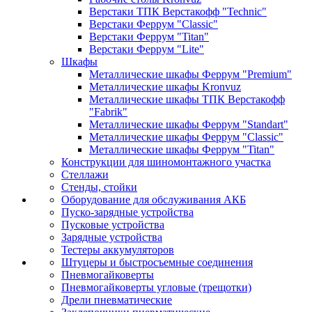
Верстаки ТПК Верстакофф "Technic"
Верстаки Феррум "Classic"
Верстаки Феррум "Titan"
Верстаки Феррум "Lite"
Шкафы
Металлические шкафы Феррум "Premium"
Металлические шкафы Kronvuz
Металлические шкафы ТПК Верстакофф
"Fabrik"
Металлические шкафы Феррум "Standart"
Металлические шкафы Феррум "Classic"
Металлические шкафы Феррум "Titan"
Конструкции для шиномонтажного участка
Стеллажи
Стенды, стойки
Оборудование для обслуживания АКБ
Пуско-зарядные устройства
Пусковые устройства
Зарядные устройства
Тестеры аккумуляторов
Штуцеры и быстросъемные соединения
Пневмогайковерты
Пневмогайковерты угловые (трещотки)
Дрели пневматические