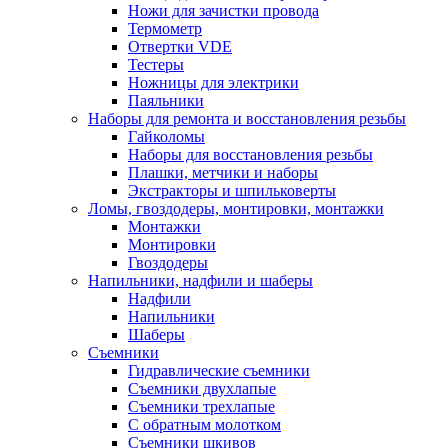
Ножи для зачистки провода
Термометр
Отвертки VDE
Тестеры
Ножницы для электрики
Паяльники
Наборы для ремонта и восстановления резьбы
Гайколомы
Наборы для восстановления резьбы
Плашки, метчики и наборы
Экстракторы и шпильковерты
Ломы, гвоздодеры, монтировки, монтажки
Монтажки
Монтировки
Гвоздодеры
Напильники, надфили и шаберы
Надфили
Напильники
Шаберы
Съемники
Гидравлические съемники
Съемники двухлапые
Съемники трехлапые
С обратным молотком
Съемники шкивов