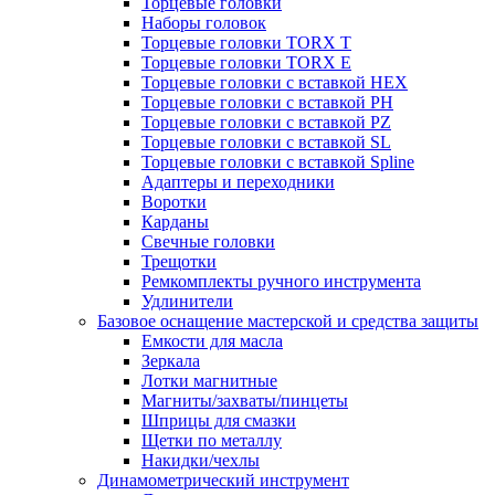
Торцевые головки
Наборы головок
Торцевые головки TORX T
Торцевые головки TORX Е
Торцевые головки с вставкой HEX
Торцевые головки с вставкой PH
Торцевые головки с вставкой PZ
Торцевые головки с вставкой SL
Торцевые головки с вставкой Spline
Адаптеры и переходники
Воротки
Карданы
Свечные головки
Трещотки
Ремкомплекты ручного инструмента
Удлинители
Базовое оснащение мастерской и средства защиты
Емкости для масла
Зеркала
Лотки магнитные
Магниты/захваты/пинцеты
Шприцы для смазки
Щетки по металлу
Накидки/чехлы
Динамометрический инструмент