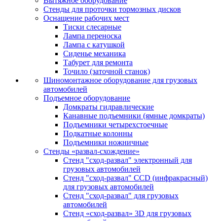
Вытяжное оборудование
Стенды для проточки тормозных дисков
Оснащение рабочих мест
Тиски слесарные
Лампа переноска
Лампа с катушкой
Сиденье механика
Табурет для ремонта
Точило (заточной станок)
Шиномонтажное оборудование для грузовых
автомобилей
Подъемное оборудование
Домкраты гидравлические
Канавные подъемники (ямные домкраты)
Подъемники четырехстоечные
Подкатные колонны
Подъемники ножничные
Стенды «развал-схождение»
Стенд "сход-развал" электронный для
грузовых автомобилей
Стенд "сход-развал" CCD (инфракрасный)
для грузовых автомобилей
Стенд "сход-развал" для грузовых
автомобилей
Стенд «сход-развал» 3D для грузовых