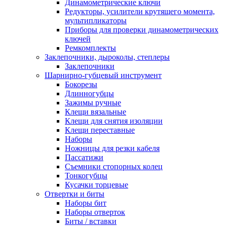
Динамометрические ключи
Редукторы, усилители крутящего момента,
мультипликаторы
Приборы для проверки динамометрических
ключей
Ремкомплекты
Заклепочники, дыроколы, степлеры
Заклепочники
Шарнирно-губцевый инструмент
Бокорезы
Длинногубцы
Зажимы ручные
Клещи вязальные
Клещи для снятия изоляции
Клещи переставные
Наборы
Ножницы для резки кабеля
Пассатижи
Съемники стопорных колец
Тонкогубцы
Кусачки торцевые
Отвертки и биты
Наборы бит
Наборы отверток
Биты / вставки