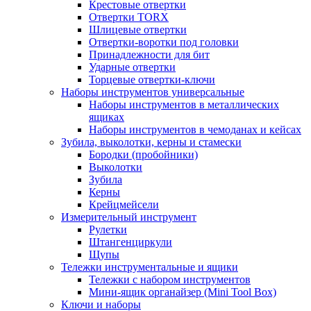
Крестовые отвертки
Отвертки TORX
Шлицевые отвертки
Отвертки-воротки под головки
Принадлежности для бит
Ударные отвертки
Торцевые отвертки-ключи
Наборы инструментов универсальные
Наборы инструментов в металлических
ящиках
Наборы инструментов в чемоданах и кейсах
Зубила, выколотки, керны и стамески
Бородки (пробойники)
Выколотки
Зубила
Керны
Крейцмейсели
Измерительный инструмент
Рулетки
Штангенциркули
Щупы
Тележки инструментальные и ящики
Тележки с набором инструментов
Мини-ящик органайзер (Mini Tool Box)
Ключи и наборы