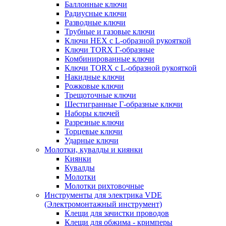
Баллонные ключи
Радиусные ключи
Разводные ключи
Трубные и газовые ключи
Ключи HEX с L-образной рукояткой
Ключи TORX Г-образные
Комбинированные ключи
Ключи TORX с L-образной рукояткой
Накидные ключи
Рожковые ключи
Трещоточные ключи
Шестигранные Г-образные ключи
Наборы ключей
Разрезные ключи
Торцевые ключи
Ударные ключи
Молотки, кувалды и киянки
Киянки
Кувалды
Молотки
Молотки рихтовочные
Инструменты для электрика VDE
(Электромонтажный инструмент)
Клещи для зачистки проводов
Клещи для обжима - кримперы