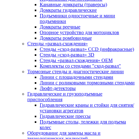
Канавные домкраты (траверсы)
Домкраты гидравлические
Подъемники одностоечные и мини
подъемники
Домкраты реечные
Опорное устройство для мотоциклов
Домкраты ромбовидные
Стенды «развал-схождения»
Стенды «сход-развал» CCD (инфракрасные)
Стенды «сход-развал» 3D
Стенды «развал-схождения» ОЕМ
Комплекты со стендами "сход-развал"
Тормозные стенды и диагностические линии
Линии с площадочными стендами
Линии с роликовыми тормозными стендами
Люфт-детекторы
Гидравлические и грузоподъемные
приспособления
Гидравлические краны и стойки для снятия/
установки агрегатов
Гидравлические прессы
Подъемные столы, тележки для подъема
колес
Оборудование для замены масла и
технологических жидкостей