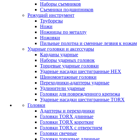
Наборы съемников
Съемники подшипников
Режущий инструмент
Труборезы
Ножи
Ножницы по металлу
Ножовки
Пильные полотна и сменные лезвия к ножам
Ударные головки и аксессуары
Карданы ударные
Наборы ударных головок
Торцевые ударные головки
Ударные насадки шестигранные HEX
Шиномонтажные головки
Переходники-адаптеры ударные
Удлинители ударные
Головки для поврежденного крепежа
Ударные насадки шестигранные TORX
Головки
Адаптеры и переходники
Головки TORX длинные
Головки TORX короткие
Головки TORX с отверстием
Головки свечные
Головки торцевые длинные