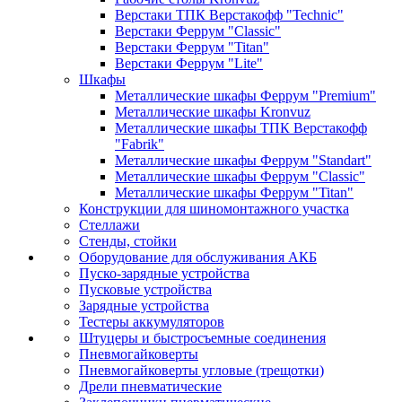
Верстаки ТПК Верстакофф "Technic"
Верстаки Феррум "Classic"
Верстаки Феррум "Titan"
Верстаки Феррум "Lite"
Шкафы
Металлические шкафы Феррум "Premium"
Металлические шкафы Kronvuz
Металлические шкафы ТПК Верстакофф
"Fabrik"
Металлические шкафы Феррум "Standart"
Металлические шкафы Феррум "Classic"
Металлические шкафы Феррум "Titan"
Конструкции для шиномонтажного участка
Стеллажи
Стенды, стойки
Оборудование для обслуживания АКБ
Пуско-зарядные устройства
Пусковые устройства
Зарядные устройства
Тестеры аккумуляторов
Штуцеры и быстросъемные соединения
Пневмогайковерты
Пневмогайковерты угловые (трещотки)
Дрели пневматические