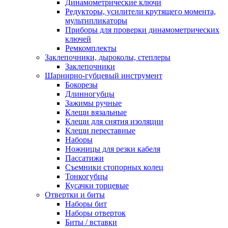
Динамометрические ключи
Редукторы, усилители крутящего момента,
мультипликаторы
Приборы для проверки динамометрических
ключей
Ремкомплекты
Заклепочники, дыроколы, степлеры
Заклепочники
Шарнирно-губцевый инструмент
Бокорезы
Длинногубцы
Зажимы ручные
Клещи вязальные
Клещи для снятия изоляции
Клещи переставные
Наборы
Ножницы для резки кабеля
Пассатижи
Съемники стопорных колец
Тонкогубцы
Кусачки торцевые
Отвертки и биты
Наборы бит
Наборы отверток
Биты / вставки