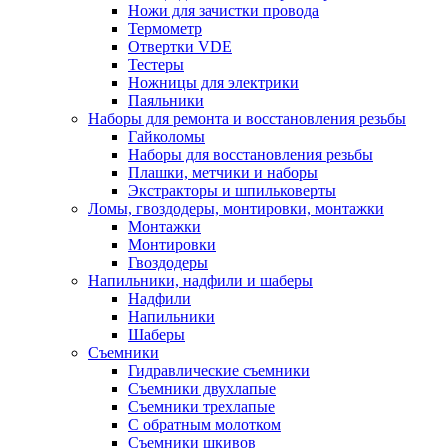
Ножи для зачистки провода
Термометр
Отвертки VDE
Тестеры
Ножницы для электрики
Паяльники
Наборы для ремонта и восстановления резьбы
Гайколомы
Наборы для восстановления резьбы
Плашки, метчики и наборы
Экстракторы и шпильковерты
Ломы, гвоздодеры, монтировки, монтажки
Монтажки
Монтировки
Гвоздодеры
Напильники, надфили и шаберы
Надфили
Напильники
Шаберы
Съемники
Гидравлические съемники
Съемники двухлапые
Съемники трехлапые
С обратным молотком
Съемники шкивов