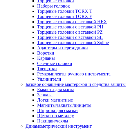
Торцевые головки
Наборы головок
Торцевые головки TORX T
Торцевые головки TORX Е
Торцевые головки с вставкой HEX
Торцевые головки с вставкой PH
Торцевые головки с вставкой PZ
Торцевые головки с вставкой SL
Торцевые головки с вставкой Spline
Адаптеры и переходники
Воротки
Карданы
Свечные головки
Трещотки
Ремкомплекты ручного инструмента
Удлинители
Базовое оснащение мастерской и средства защиты
Емкости для масла
Зеркала
Лотки магнитные
Магниты/захваты/пинцеты
Шприцы для смазки
Щетки по металлу
Накидки/чехлы
Динамометрический инструмент