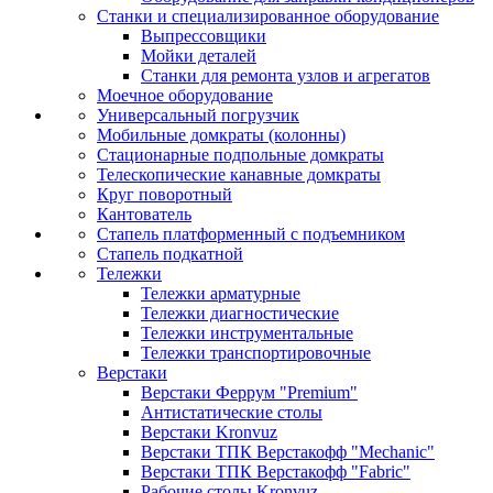
Станки и специализированное оборудование
Выпрессовщики
Мойки деталей
Станки для ремонта узлов и агрегатов
Моечное оборудование
Универсальный погрузчик
Мобильные домкраты (колонны)
Стационарные подпольные домкраты
Телескопические канавные домкраты
Круг поворотный
Кантователь
Стапель платформенный с подъемником
Стапель подкатной
Тележки
Тележки арматурные
Тележки диагностические
Тележки инструментальные
Тележки транспортировочные
Верстаки
Верстаки Феррум "Premium"
Антистатические столы
Верстаки Kronvuz
Верстаки ТПК Верстакофф "Mechanic"
Верстаки ТПК Верстакофф "Fabric"
Рабочие столы Kronvuz