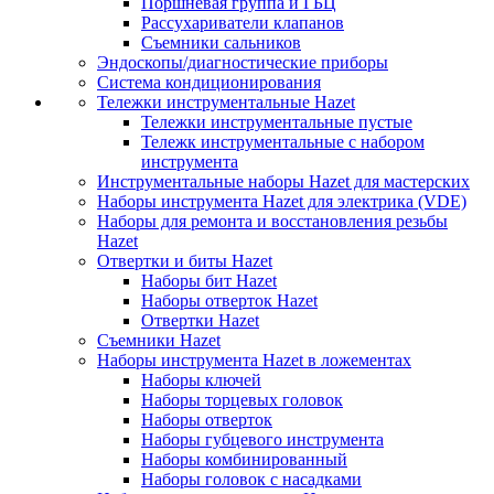
Поршневая группа и ГБЦ
Рассухариватели клапанов
Съемники сальников
Эндоскопы/диагностические приборы
Система кондиционирования
Тележки инструментальные Hazet
Тележки инструментальные пустые
Тележк инструментальные с набором
инструмента
Инструментальные наборы Hazet для мастерских
Наборы инструмента Hazet для электрика (VDE)
Наборы для ремонта и восстановления резьбы
Hazet
Отвертки и биты Hazet
Наборы бит Hazet
Наборы отверток Hazet
Отвертки Hazet
Съемники Hazet
Наборы инструмента Hazet в ложементах
Наборы ключей
Наборы торцевых головок
Наборы отверток
Наборы губцевого инструмента
Наборы комбинированный
Наборы головок с насадками