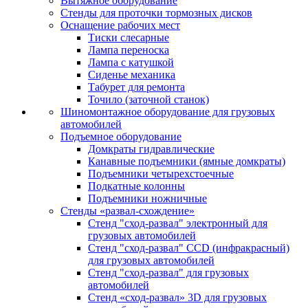
Вытяжное оборудование
Стенды для проточки тормозных дисков
Оснащение рабочих мест
Тиски слесарные
Лампа переноска
Лампа с катушкой
Сиденье механика
Табурет для ремонта
Точило (заточной станок)
Шиномонтажное оборудование для грузовых
автомобилей
Подъемное оборудование
Домкраты гидравлические
Канавные подъемники (ямные домкраты)
Подъемники четырехстоечные
Подкатные колонны
Подъемники ножничные
Стенды «развал-схождение»
Стенд "сход-развал" электронный для
грузовых автомобилей
Стенд "сход-развал" CCD (инфракрасный)
для грузовых автомобилей
Стенд "сход-развал" для грузовых
автомобилей
Стенд «сход-развал» 3D для грузовых