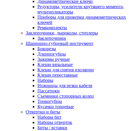
Динамометрические ключи
Редукторы, усилители крутящего момента,
мультипликаторы
Приборы для проверки динамометрических
ключей
Ремкомплекты
Заклепочники, дыроколы, степлеры
Заклепочники
Шарнирно-губцевый инструмент
Бокорезы
Длинногубцы
Зажимы ручные
Клещи вязальные
Клещи для снятия изоляции
Клещи переставные
Наборы
Ножницы для резки кабеля
Пассатижи
Съемники стопорных колец
Тонкогубцы
Кусачки торцевые
Отвертки и биты
Наборы бит
Наборы отверток
Биты / вставки