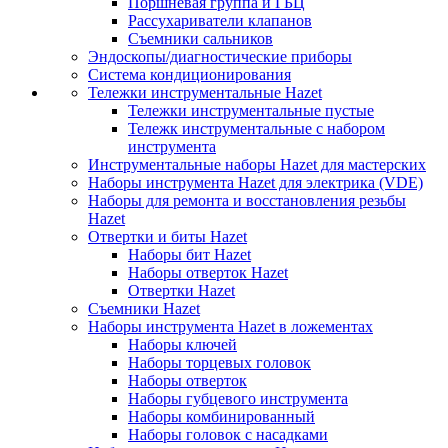
Поршневая группа и ГБЦ
Рассухариватели клапанов
Съемники сальников
Эндоскопы/диагностические приборы
Система кондиционирования
Тележки инструментальные Hazet
Тележки инструментальные пустые
Тележк инструментальные с набором
инструмента
Инструментальные наборы Hazet для мастерских
Наборы инструмента Hazet для электрика (VDE)
Наборы для ремонта и восстановления резьбы
Hazet
Отвертки и биты Hazet
Наборы бит Hazet
Наборы отверток Hazet
Отвертки Hazet
Съемники Hazet
Наборы инструмента Hazet в ложементах
Наборы ключей
Наборы торцевых головок
Наборы отверток
Наборы губцевого инструмента
Наборы комбинированный
Наборы головок с насадками