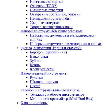
Крестовые отвертки
Отвертки TORX
Шлицевые отвертки
Отвертки-воротки под головки
Принадлежности для бит
Ударные отвертки
Торцевые отвертки-ключи
Наборы инструментов универсальные
Наборы инструментов в металлических
ящиках
Наборы инструментов в чемоданах и кейсах
Зубила, выколотки, керны и стамески
Бородки (пробойники)
Выколотки
Зубила
Керны
Крейцмейсели
Измерительный инструмент
Рулетки
Штангенциркули
Щупы
Тележки инструментальные и ящики
Тележки с набором инструментов
Мини-ящик органайзер (Mini Tool Box)
Ключи и наборы