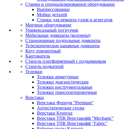
Станки и специализированное оборудование
Выпрессовщики
Мойки деталей
Станки для ремонта узлов и агрегатов
Моечное оборудование
Универсальный погрузчик
Мобильные домкраты (колонны)
Стационарные подпольные домкраты
Телескопические канавные домкраты
Круг поворотный
Кантователь
Стапель платформенный с подъемником
Стапель подкатной
Тележки
Тележки арматурные
Тележки диагностические
Тележки инструментальные
Тележки транспортировочные
Верстаки
Верстаки Феррум "Premium"
Антистатические столы
Верстаки Kronvuz
Верстаки ТПК Верстакофф "Mechanic"
Верстаки ТПК Верстакофф "Fabric"
Рабочие столы Kronvuz