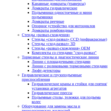
Канавные домкраты (траверсы)
Домкраты гидравлические
Подъемники одностоечные и мини
подъемники
Домкраты реечные
Опорное устройство для мотоциклов
Домкраты ромбовидные
Стенды «развал-схождения»
Стенды «сход-развал» CCD (инфракрасные)
Стенды «сход-развал» 3D
Стенды «развал-схождения» ОЕМ
Комплекты со стендами "сход-развал"
Тормозные стенды и диагностические линии
Линии с площадочными стендами
Линии с роликовыми тормозными стендами
Люфт-детекторы
Гидравлические и грузоподъемные
приспособления
Гидравлические краны и стойки для снятия/
установки агрегатов
Гидравлические прессы
Подъемные столы, тележки для подъема
колес
Оборудование для замены масла и
технологических жидкостей