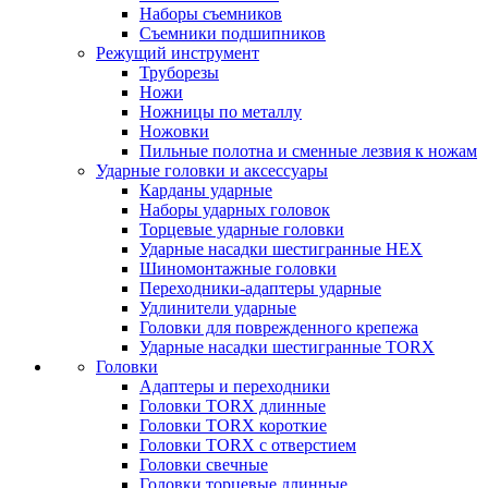
Наборы съемников
Съемники подшипников
Режущий инструмент
Труборезы
Ножи
Ножницы по металлу
Ножовки
Пильные полотна и сменные лезвия к ножам
Ударные головки и аксессуары
Карданы ударные
Наборы ударных головок
Торцевые ударные головки
Ударные насадки шестигранные HEX
Шиномонтажные головки
Переходники-адаптеры ударные
Удлинители ударные
Головки для поврежденного крепежа
Ударные насадки шестигранные TORX
Головки
Адаптеры и переходники
Головки TORX длинные
Головки TORX короткие
Головки TORX с отверстием
Головки свечные
Головки торцевые длинные