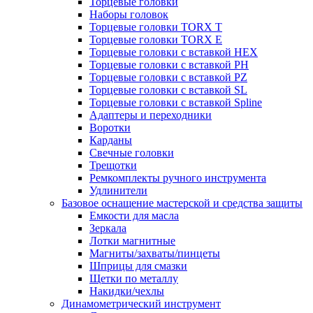
Торцевые головки
Наборы головок
Торцевые головки TORX T
Торцевые головки TORX Е
Торцевые головки с вставкой HEX
Торцевые головки с вставкой PH
Торцевые головки с вставкой PZ
Торцевые головки с вставкой SL
Торцевые головки с вставкой Spline
Адаптеры и переходники
Воротки
Карданы
Свечные головки
Трещотки
Ремкомплекты ручного инструмента
Удлинители
Базовое оснащение мастерской и средства защиты
Емкости для масла
Зеркала
Лотки магнитные
Магниты/захваты/пинцеты
Шприцы для смазки
Щетки по металлу
Накидки/чехлы
Динамометрический инструмент