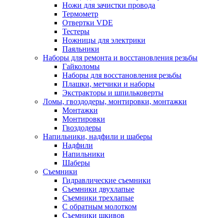
Ножи для зачистки провода
Термометр
Отвертки VDE
Тестеры
Ножницы для электрики
Паяльники
Наборы для ремонта и восстановления резьбы
Гайколомы
Наборы для восстановления резьбы
Плашки, метчики и наборы
Экстракторы и шпильковерты
Ломы, гвоздодеры, монтировки, монтажки
Монтажки
Монтировки
Гвоздодеры
Напильники, надфили и шаберы
Надфили
Напильники
Шаберы
Съемники
Гидравлические съемники
Съемники двухлапые
Съемники трехлапые
С обратным молотком
Съемники шкивов