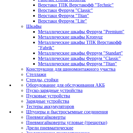
Верстаки ТПК Верстакофф "Technic"
Верстаки Феррум "Classic"
Верстаки Феррум "Titan"
Верстаки Феррум "Lite"
Шкафы
Металлические шкафы Феррум "Premium"
Металлические шкафы Kronvuz
Металлические шкафы ТПК Верстакофф
"Fabrik"
Металлические шкафы Феррум "Standart"
Металлические шкафы Феррум "Classic"
Металлические шкафы Феррум "Titan"
Конструкции для шиномонтажного участка
Стеллажи
Стенды, стойки
Оборудование для обслуживания АКБ
Пуско-зарядные устройства
Пусковые устройства
Зарядные устройства
Тестеры аккумуляторов
Штуцеры и быстросъемные соединения
Пневмогайковерты
Пневмогайковерты угловые (трещотки)
Дрели пневматические