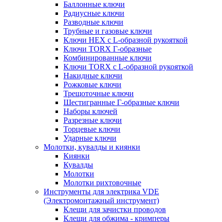
Баллонные ключи
Радиусные ключи
Разводные ключи
Трубные и газовые ключи
Ключи HEX с L-образной рукояткой
Ключи TORX Г-образные
Комбинированные ключи
Ключи TORX с L-образной рукояткой
Накидные ключи
Рожковые ключи
Трещоточные ключи
Шестигранные Г-образные ключи
Наборы ключей
Разрезные ключи
Торцевые ключи
Ударные ключи
Молотки, кувалды и киянки
Киянки
Кувалды
Молотки
Молотки рихтовочные
Инструменты для электрика VDE
(Электромонтажный инструмент)
Клещи для зачистки проводов
Клещи для обжима - кримперы