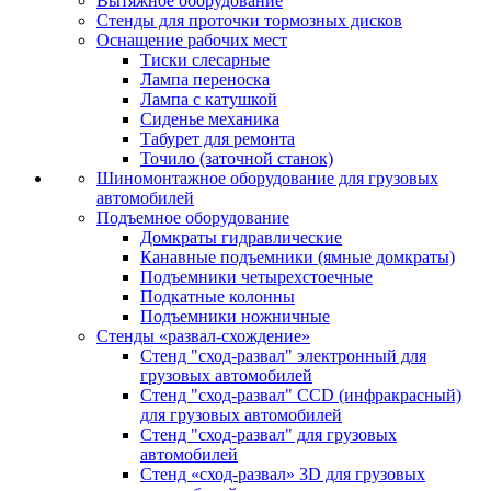
Вытяжное оборудование
Стенды для проточки тормозных дисков
Оснащение рабочих мест
Тиски слесарные
Лампа переноска
Лампа с катушкой
Сиденье механика
Табурет для ремонта
Точило (заточной станок)
Шиномонтажное оборудование для грузовых
автомобилей
Подъемное оборудование
Домкраты гидравлические
Канавные подъемники (ямные домкраты)
Подъемники четырехстоечные
Подкатные колонны
Подъемники ножничные
Стенды «развал-схождение»
Стенд "сход-развал" электронный для
грузовых автомобилей
Стенд "сход-развал" CCD (инфракрасный)
для грузовых автомобилей
Стенд "сход-развал" для грузовых
автомобилей
Стенд «сход-развал» 3D для грузовых