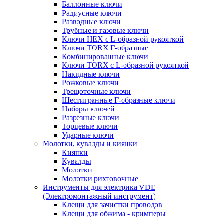
Баллонные ключи
Радиусные ключи
Разводные ключи
Трубные и газовые ключи
Ключи HEX с L-образной рукояткой
Ключи TORX Г-образные
Комбинированные ключи
Ключи TORX с L-образной рукояткой
Накидные ключи
Рожковые ключи
Трещоточные ключи
Шестигранные Г-образные ключи
Наборы ключей
Разрезные ключи
Торцевые ключи
Ударные ключи
Молотки, кувалды и киянки
Киянки
Кувалды
Молотки
Молотки рихтовочные
Инструменты для электрика VDE
(Электромонтажный инструмент)
Клещи для зачистки проводов
Клещи для обжима - кримперы