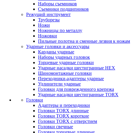
Наборы съемников
Съемники подшипников
Режущий инструмент
Труборезы
Ножи
Ножницы по металлу
Ножовки
Пильные полотна и сменные лезвия к ножам
Ударные головки и аксессуары
Карданы ударные
Наборы ударных головок
Торцевые ударные головки
Ударные насадки шестигранные HEX
Шиномонтажные головки
Переходники-адаптеры ударные
Удлинители ударные
Головки для поврежденного крепежа
Ударные насадки шестигранные TORX
Головки
Адаптеры и переходники
Головки TORX длинные
Головки TORX короткие
Головки TORX с отверстием
Головки свечные
Головки торцевые длинные