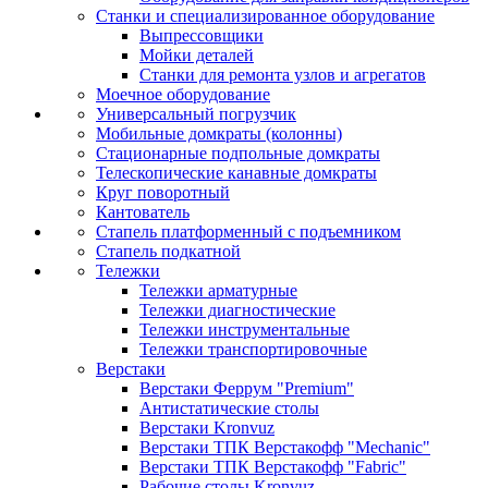
Станки и специализированное оборудование
Выпрессовщики
Мойки деталей
Станки для ремонта узлов и агрегатов
Моечное оборудование
Универсальный погрузчик
Мобильные домкраты (колонны)
Стационарные подпольные домкраты
Телескопические канавные домкраты
Круг поворотный
Кантователь
Стапель платформенный с подъемником
Стапель подкатной
Тележки
Тележки арматурные
Тележки диагностические
Тележки инструментальные
Тележки транспортировочные
Верстаки
Верстаки Феррум "Premium"
Антистатические столы
Верстаки Kronvuz
Верстаки ТПК Верстакофф "Mechanic"
Верстаки ТПК Верстакофф "Fabric"
Рабочие столы Kronvuz