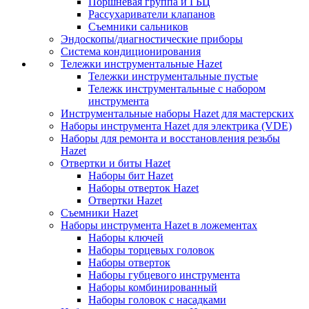
Поршневая группа и ГБЦ
Рассухариватели клапанов
Съемники сальников
Эндоскопы/диагностические приборы
Система кондиционирования
Тележки инструментальные Hazet
Тележки инструментальные пустые
Тележк инструментальные с набором
инструмента
Инструментальные наборы Hazet для мастерских
Наборы инструмента Hazet для электрика (VDE)
Наборы для ремонта и восстановления резьбы
Hazet
Отвертки и биты Hazet
Наборы бит Hazet
Наборы отверток Hazet
Отвертки Hazet
Съемники Hazet
Наборы инструмента Hazet в ложементах
Наборы ключей
Наборы торцевых головок
Наборы отверток
Наборы губцевого инструмента
Наборы комбинированный
Наборы головок с насадками