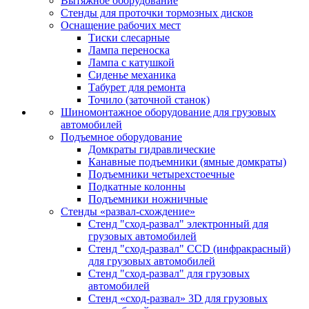
Вытяжное оборудование
Стенды для проточки тормозных дисков
Оснащение рабочих мест
Тиски слесарные
Лампа переноска
Лампа с катушкой
Сиденье механика
Табурет для ремонта
Точило (заточной станок)
Шиномонтажное оборудование для грузовых
автомобилей
Подъемное оборудование
Домкраты гидравлические
Канавные подъемники (ямные домкраты)
Подъемники четырехстоечные
Подкатные колонны
Подъемники ножничные
Стенды «развал-схождение»
Стенд "сход-развал" электронный для
грузовых автомобилей
Стенд "сход-развал" CCD (инфракрасный)
для грузовых автомобилей
Стенд "сход-развал" для грузовых
автомобилей
Стенд «сход-развал» 3D для грузовых