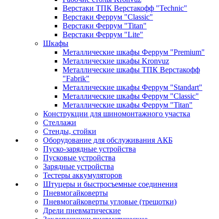
Верстаки ТПК Верстакофф "Technic"
Верстаки Феррум "Classic"
Верстаки Феррум "Titan"
Верстаки Феррум "Lite"
Шкафы
Металлические шкафы Феррум "Premium"
Металлические шкафы Kronvuz
Металлические шкафы ТПК Верстакофф
"Fabrik"
Металлические шкафы Феррум "Standart"
Металлические шкафы Феррум "Classic"
Металлические шкафы Феррум "Titan"
Конструкции для шиномонтажного участка
Стеллажи
Стенды, стойки
Оборудование для обслуживания АКБ
Пуско-зарядные устройства
Пусковые устройства
Зарядные устройства
Тестеры аккумуляторов
Штуцеры и быстросъемные соединения
Пневмогайковерты
Пневмогайковерты угловые (трещотки)
Дрели пневматические