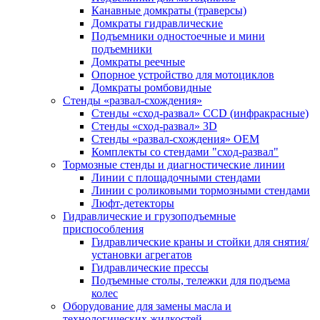
Канавные домкраты (траверсы)
Домкраты гидравлические
Подъемники одностоечные и мини
подъемники
Домкраты реечные
Опорное устройство для мотоциклов
Домкраты ромбовидные
Стенды «развал-схождения»
Стенды «сход-развал» CCD (инфракрасные)
Стенды «сход-развал» 3D
Стенды «развал-схождения» ОЕМ
Комплекты со стендами "сход-развал"
Тормозные стенды и диагностические линии
Линии с площадочными стендами
Линии с роликовыми тормозными стендами
Люфт-детекторы
Гидравлические и грузоподъемные
приспособления
Гидравлические краны и стойки для снятия/
установки агрегатов
Гидравлические прессы
Подъемные столы, тележки для подъема
колес
Оборудование для замены масла и
технологических жидкостей