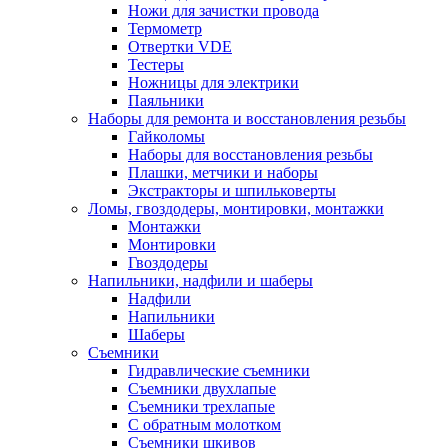
Ножи для зачистки провода
Термометр
Отвертки VDE
Тестеры
Ножницы для электрики
Паяльники
Наборы для ремонта и восстановления резьбы
Гайколомы
Наборы для восстановления резьбы
Плашки, метчики и наборы
Экстракторы и шпильковерты
Ломы, гвоздодеры, монтировки, монтажки
Монтажки
Монтировки
Гвоздодеры
Напильники, надфили и шаберы
Надфили
Напильники
Шаберы
Съемники
Гидравлические съемники
Съемники двухлапые
Съемники трехлапые
С обратным молотком
Съемники шкивов