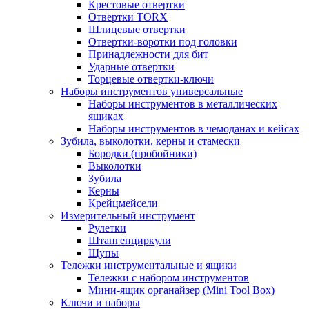
Крестовые отвертки
Отвертки TORX
Шлицевые отвертки
Отвертки-воротки под головки
Принадлежности для бит
Ударные отвертки
Торцевые отвертки-ключи
Наборы инструментов универсальные
Наборы инструментов в металлических
ящиках
Наборы инструментов в чемоданах и кейсах
Зубила, выколотки, керны и стамески
Бородки (пробойники)
Выколотки
Зубила
Керны
Крейцмейсели
Измерительный инструмент
Рулетки
Штангенциркули
Щупы
Тележки инструментальные и ящики
Тележки с набором инструментов
Мини-ящик органайзер (Mini Tool Box)
Ключи и наборы