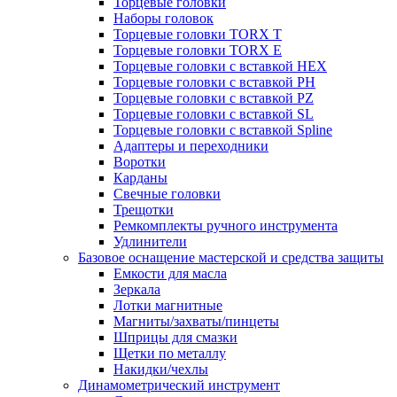
Торцевые головки
Наборы головок
Торцевые головки TORX T
Торцевые головки TORX Е
Торцевые головки с вставкой HEX
Торцевые головки с вставкой PH
Торцевые головки с вставкой PZ
Торцевые головки с вставкой SL
Торцевые головки с вставкой Spline
Адаптеры и переходники
Воротки
Карданы
Свечные головки
Трещотки
Ремкомплекты ручного инструмента
Удлинители
Базовое оснащение мастерской и средства защиты
Емкости для масла
Зеркала
Лотки магнитные
Магниты/захваты/пинцеты
Шприцы для смазки
Щетки по металлу
Накидки/чехлы
Динамометрический инструмент