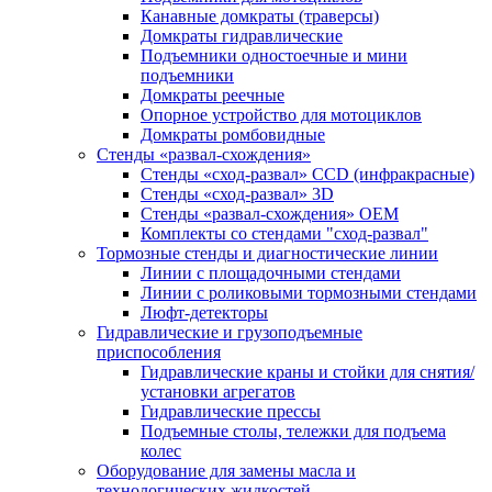
Канавные домкраты (траверсы)
Домкраты гидравлические
Подъемники одностоечные и мини
подъемники
Домкраты реечные
Опорное устройство для мотоциклов
Домкраты ромбовидные
Стенды «развал-схождения»
Стенды «сход-развал» CCD (инфракрасные)
Стенды «сход-развал» 3D
Стенды «развал-схождения» ОЕМ
Комплекты со стендами "сход-развал"
Тормозные стенды и диагностические линии
Линии с площадочными стендами
Линии с роликовыми тормозными стендами
Люфт-детекторы
Гидравлические и грузоподъемные
приспособления
Гидравлические краны и стойки для снятия/
установки агрегатов
Гидравлические прессы
Подъемные столы, тележки для подъема
колес
Оборудование для замены масла и
технологических жидкостей