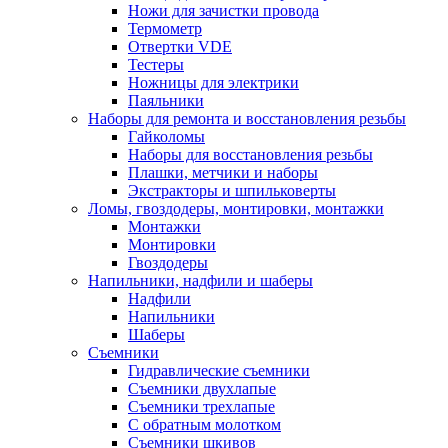
Ножи для зачистки провода
Термометр
Отвертки VDE
Тестеры
Ножницы для электрики
Паяльники
Наборы для ремонта и восстановления резьбы
Гайколомы
Наборы для восстановления резьбы
Плашки, метчики и наборы
Экстракторы и шпильковерты
Ломы, гвоздодеры, монтировки, монтажки
Монтажки
Монтировки
Гвоздодеры
Напильники, надфили и шаберы
Надфили
Напильники
Шаберы
Съемники
Гидравлические съемники
Съемники двухлапые
Съемники трехлапые
С обратным молотком
Съемники шкивов