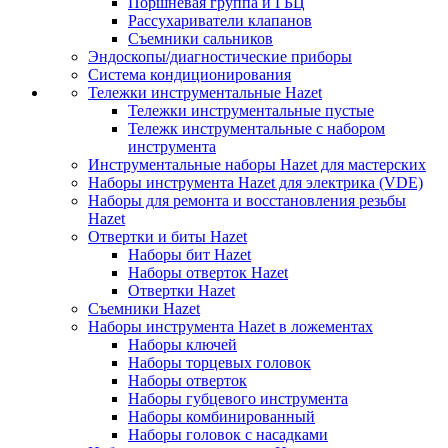
Поршневая группа и ГБЦ
Рассухариватели клапанов
Съемники сальников
Эндоскопы/диагностические приборы
Система кондиционирования
Тележки инструментальные Hazet
Тележки инструментальные пустые
Тележк инструментальные с набором
инструмента
Инструментальные наборы Hazet для мастерских
Наборы инструмента Hazet для электрика (VDE)
Наборы для ремонта и восстановления резьбы
Hazet
Отвертки и биты Hazet
Наборы бит Hazet
Наборы отверток Hazet
Отвертки Hazet
Съемники Hazet
Наборы инструмента Hazet в ложементах
Наборы ключей
Наборы торцевых головок
Наборы отверток
Наборы губцевого инструмента
Наборы комбинированный
Наборы головок с насадками