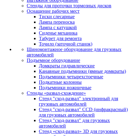
Вытяжное оборудование
Стенды для проточки тормозных дисков
Оснащение рабочих мест
Тиски слесарные
Лампа переноска
Лампа с катушкой
Сиденье механика
Табурет для ремонта
Точило (заточной станок)
Шиномонтажное оборудование для грузовых
автомобилей
Подъемное оборудование
Домкраты гидравлические
Канавные подъемники (ямные домкраты)
Подъемники четырехстоечные
Подкатные колонны
Подъемники ножничные
Стенды «развал-схождение»
Стенд "сход-развал" электронный для
грузовых автомобилей
Стенд "сход-развал" CCD (инфракрасный)
для грузовых автомобилей
Стенд "сход-развал" для грузовых
автомобилей
Стенд «сход-развал» 3D для грузовых