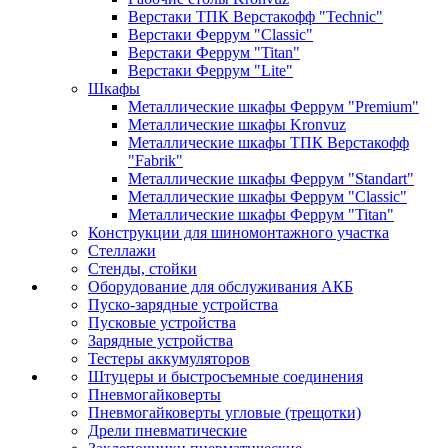
Верстаки ТПК Верстакофф "Technic"
Верстаки Феррум "Classic"
Верстаки Феррум "Titan"
Верстаки Феррум "Lite"
Шкафы
Металлические шкафы Феррум "Premium"
Металлические шкафы Kronvuz
Металлические шкафы ТПК Верстакофф
"Fabrik"
Металлические шкафы Феррум "Standart"
Металлические шкафы Феррум "Classic"
Металлические шкафы Феррум "Titan"
Конструкции для шиномонтажного участка
Стеллажи
Стенды, стойки
Оборудование для обслуживания АКБ
Пуско-зарядные устройства
Пусковые устройства
Зарядные устройства
Тестеры аккумуляторов
Штуцеры и быстросъемные соединения
Пневмогайковерты
Пневмогайковерты угловые (трещотки)
Дрели пневматические