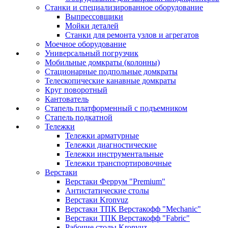
Станки и специализированное оборудование
Выпрессовщики
Мойки деталей
Станки для ремонта узлов и агрегатов
Моечное оборудование
Универсальный погрузчик
Мобильные домкраты (колонны)
Стационарные подпольные домкраты
Телескопические канавные домкраты
Круг поворотный
Кантователь
Стапель платформенный с подъемником
Стапель подкатной
Тележки
Тележки арматурные
Тележки диагностические
Тележки инструментальные
Тележки транспортировочные
Верстаки
Верстаки Феррум "Premium"
Антистатические столы
Верстаки Kronvuz
Верстаки ТПК Верстакофф "Mechanic"
Верстаки ТПК Верстакофф "Fabric"
Рабочие столы Kronvuz