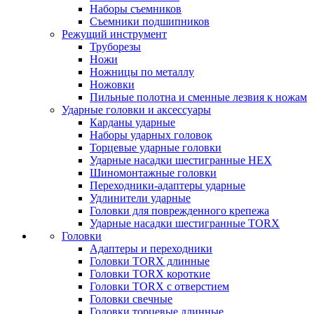
Наборы съемников
Съемники подшипников
Режущий инструмент
Труборезы
Ножи
Ножницы по металлу
Ножовки
Пильные полотна и сменные лезвия к ножам
Ударные головки и аксессуары
Карданы ударные
Наборы ударных головок
Торцевые ударные головки
Ударные насадки шестигранные HEX
Шиномонтажные головки
Переходники-адаптеры ударные
Удлинители ударные
Головки для поврежденного крепежа
Ударные насадки шестигранные TORX
Головки
Адаптеры и переходники
Головки TORX длинные
Головки TORX короткие
Головки TORX с отверстием
Головки свечные
Головки торцевые длинные