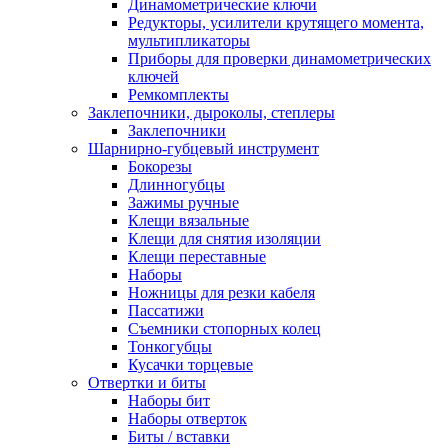
Динамометрические ключи
Редукторы, усилители крутящего момента,
мультипликаторы
Приборы для проверки динамометрических
ключей
Ремкомплекты
Заклепочники, дыроколы, степлеры
Заклепочники
Шарнирно-губцевый инструмент
Бокорезы
Длинногубцы
Зажимы ручные
Клещи вязальные
Клещи для снятия изоляции
Клещи переставные
Наборы
Ножницы для резки кабеля
Пассатижи
Съемники стопорных колец
Тонкогубцы
Кусачки торцевые
Отвертки и биты
Наборы бит
Наборы отверток
Биты / вставки