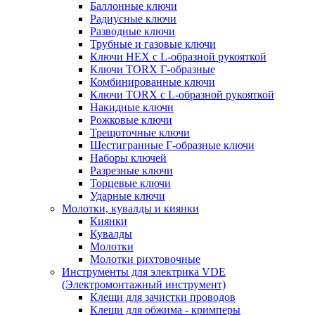
Баллонные ключи
Радиусные ключи
Разводные ключи
Трубные и газовые ключи
Ключи HEX с L-образной рукояткой
Ключи TORX Г-образные
Комбинированные ключи
Ключи TORX с L-образной рукояткой
Накидные ключи
Рожковые ключи
Трещоточные ключи
Шестигранные Г-образные ключи
Наборы ключей
Разрезные ключи
Торцевые ключи
Ударные ключи
Молотки, кувалды и киянки
Киянки
Кувалды
Молотки
Молотки рихтовочные
Инструменты для электрика VDE
(Электромонтажный инструмент)
Клещи для зачистки проводов
Клещи для обжима - кримперы