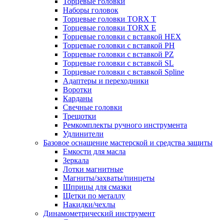
Торцевые головки
Наборы головок
Торцевые головки TORX T
Торцевые головки TORX Е
Торцевые головки с вставкой HEX
Торцевые головки с вставкой PH
Торцевые головки с вставкой PZ
Торцевые головки с вставкой SL
Торцевые головки с вставкой Spline
Адаптеры и переходники
Воротки
Карданы
Свечные головки
Трещотки
Ремкомплекты ручного инструмента
Удлинители
Базовое оснащение мастерской и средства защиты
Емкости для масла
Зеркала
Лотки магнитные
Магниты/захваты/пинцеты
Шприцы для смазки
Щетки по металлу
Накидки/чехлы
Динамометрический инструмент