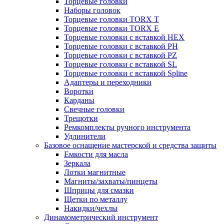
Торцевые головки
Наборы головок
Торцевые головки TORX T
Торцевые головки TORX Е
Торцевые головки с вставкой HEX
Торцевые головки с вставкой PH
Торцевые головки с вставкой PZ
Торцевые головки с вставкой SL
Торцевые головки с вставкой Spline
Адаптеры и переходники
Воротки
Карданы
Свечные головки
Трещотки
Ремкомплекты ручного инструмента
Удлинители
Базовое оснащение мастерской и средства защиты
Емкости для масла
Зеркала
Лотки магнитные
Магниты/захваты/пинцеты
Шприцы для смазки
Щетки по металлу
Накидки/чехлы
Динамометрический инструмент