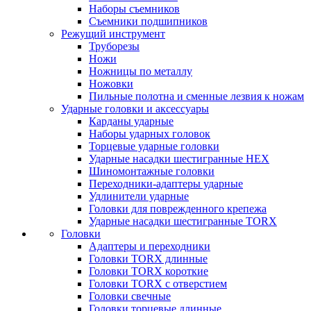
Наборы съемников
Съемники подшипников
Режущий инструмент
Труборезы
Ножи
Ножницы по металлу
Ножовки
Пильные полотна и сменные лезвия к ножам
Ударные головки и аксессуары
Карданы ударные
Наборы ударных головок
Торцевые ударные головки
Ударные насадки шестигранные HEX
Шиномонтажные головки
Переходники-адаптеры ударные
Удлинители ударные
Головки для поврежденного крепежа
Ударные насадки шестигранные TORX
Головки
Адаптеры и переходники
Головки TORX длинные
Головки TORX короткие
Головки TORX с отверстием
Головки свечные
Головки торцевые длинные