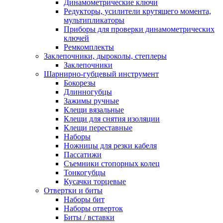
Динамометрические ключи
Редукторы, усилители крутящего момента,
мультипликаторы
Приборы для проверки динамометрических
ключей
Ремкомплекты
Заклепочники, дыроколы, степлеры
Заклепочники
Шарнирно-губцевый инструмент
Бокорезы
Длинногубцы
Зажимы ручные
Клещи вязальные
Клещи для снятия изоляции
Клещи переставные
Наборы
Ножницы для резки кабеля
Пассатижи
Съемники стопорных колец
Тонкогубцы
Кусачки торцевые
Отвертки и биты
Наборы бит
Наборы отверток
Биты / вставки