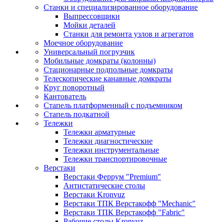
Станки и специализированное оборудование
Выпрессовщики
Мойки деталей
Станки для ремонта узлов и агрегатов
Моечное оборудование
Универсальный погрузчик
Мобильные домкраты (колонны)
Стационарные подпольные домкраты
Телескопические канавные домкраты
Круг поворотный
Кантователь
Стапель платформенный с подъемником
Стапель подкатной
Тележки
Тележки арматурные
Тележки диагностические
Тележки инструментальные
Тележки транспортировочные
Верстаки
Верстаки Феррум "Premium"
Антистатические столы
Верстаки Kronvuz
Верстаки ТПК Верстакофф "Mechanic"
Верстаки ТПК Верстакофф "Fabric"
Рабочие столы Kronvuz