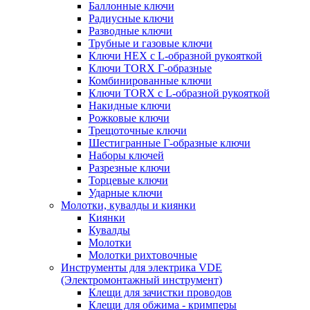
Баллонные ключи
Радиусные ключи
Разводные ключи
Трубные и газовые ключи
Ключи HEX с L-образной рукояткой
Ключи TORX Г-образные
Комбинированные ключи
Ключи TORX с L-образной рукояткой
Накидные ключи
Рожковые ключи
Трещоточные ключи
Шестигранные Г-образные ключи
Наборы ключей
Разрезные ключи
Торцевые ключи
Ударные ключи
Молотки, кувалды и киянки
Киянки
Кувалды
Молотки
Молотки рихтовочные
Инструменты для электрика VDE
(Электромонтажный инструмент)
Клещи для зачистки проводов
Клещи для обжима - кримперы