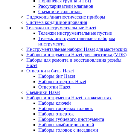
Поршневая группа и ГБЦ
Рассухариватели клапанов
Съемники сальников
Эндоскопы/диагностические приборы
Система кондиционирования
Тележки инструментальные Hazet
Тележки инструментальные пустые
Тележк инструментальные с набором
инструмента
Инструментальные наборы Hazet для мастерских
Наборы инструмента Hazet для электрика (VDE)
Наборы для ремонта и восстановления резьбы
Hazet
Отвертки и биты Hazet
Наборы бит Hazet
Наборы отверток Hazet
Отвертки Hazet
Съемники Hazet
Наборы инструмента Hazet в ложементах
Наборы ключей
Наборы торцевых головок
Наборы отверток
Наборы губцевого инструмента
Наборы комбинированный
Наборы головок с насадками