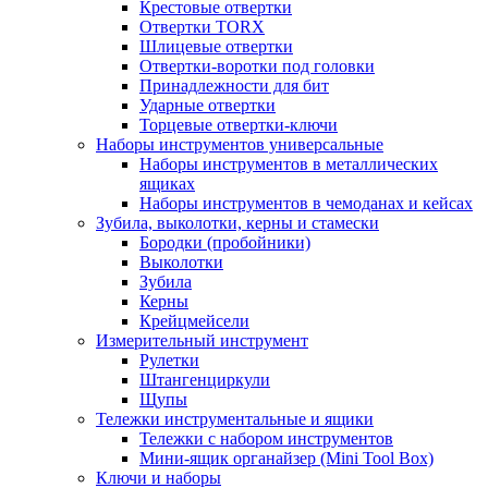
Крестовые отвертки
Отвертки TORX
Шлицевые отвертки
Отвертки-воротки под головки
Принадлежности для бит
Ударные отвертки
Торцевые отвертки-ключи
Наборы инструментов универсальные
Наборы инструментов в металлических
ящиках
Наборы инструментов в чемоданах и кейсах
Зубила, выколотки, керны и стамески
Бородки (пробойники)
Выколотки
Зубила
Керны
Крейцмейсели
Измерительный инструмент
Рулетки
Штангенциркули
Щупы
Тележки инструментальные и ящики
Тележки с набором инструментов
Мини-ящик органайзер (Mini Tool Box)
Ключи и наборы