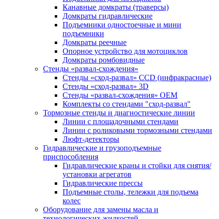
Канавные домкраты (траверсы)
Домкраты гидравлические
Подъемники одностоечные и мини
подъемники
Домкраты реечные
Опорное устройство для мотоциклов
Домкраты ромбовидные
Стенды «развал-схождения»
Стенды «сход-развал» CCD (инфракрасные)
Стенды «сход-развал» 3D
Стенды «развал-схождения» ОЕМ
Комплекты со стендами "сход-развал"
Тормозные стенды и диагностические линии
Линии с площадочными стендами
Линии с роликовыми тормозными стендами
Люфт-детекторы
Гидравлические и грузоподъемные
приспособления
Гидравлические краны и стойки для снятия/
установки агрегатов
Гидравлические прессы
Подъемные столы, тележки для подъема
колес
Оборудование для замены масла и
технологических жидкостей