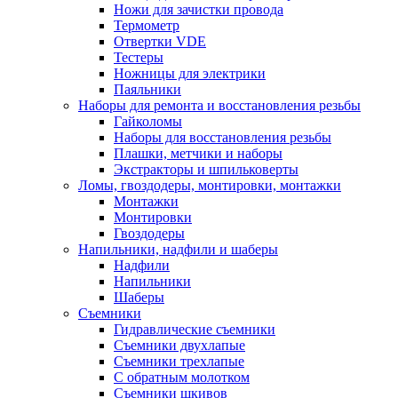
Ножи для зачистки провода
Термометр
Отвертки VDE
Тестеры
Ножницы для электрики
Паяльники
Наборы для ремонта и восстановления резьбы
Гайколомы
Наборы для восстановления резьбы
Плашки, метчики и наборы
Экстракторы и шпильковерты
Ломы, гвоздодеры, монтировки, монтажки
Монтажки
Монтировки
Гвоздодеры
Напильники, надфили и шаберы
Надфили
Напильники
Шаберы
Съемники
Гидравлические съемники
Съемники двухлапые
Съемники трехлапые
С обратным молотком
Съемники шкивов