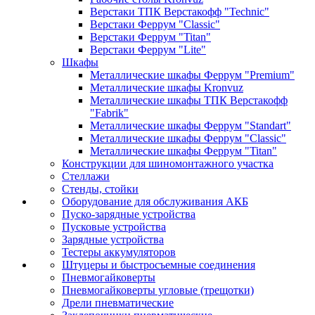
Верстаки ТПК Верстакофф "Technic"
Верстаки Феррум "Classic"
Верстаки Феррум "Titan"
Верстаки Феррум "Lite"
Шкафы
Металлические шкафы Феррум "Premium"
Металлические шкафы Kronvuz
Металлические шкафы ТПК Верстакофф
"Fabrik"
Металлические шкафы Феррум "Standart"
Металлические шкафы Феррум "Classic"
Металлические шкафы Феррум "Titan"
Конструкции для шиномонтажного участка
Стеллажи
Стенды, стойки
Оборудование для обслуживания АКБ
Пуско-зарядные устройства
Пусковые устройства
Зарядные устройства
Тестеры аккумуляторов
Штуцеры и быстросъемные соединения
Пневмогайковерты
Пневмогайковерты угловые (трещотки)
Дрели пневматические