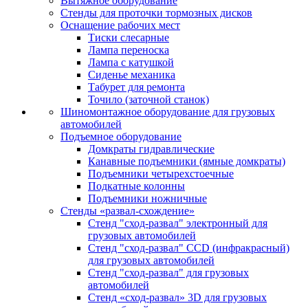
Вытяжное оборудование
Стенды для проточки тормозных дисков
Оснащение рабочих мест
Тиски слесарные
Лампа переноска
Лампа с катушкой
Сиденье механика
Табурет для ремонта
Точило (заточной станок)
Шиномонтажное оборудование для грузовых
автомобилей
Подъемное оборудование
Домкраты гидравлические
Канавные подъемники (ямные домкраты)
Подъемники четырехстоечные
Подкатные колонны
Подъемники ножничные
Стенды «развал-схождение»
Стенд "сход-развал" электронный для
грузовых автомобилей
Стенд "сход-развал" CCD (инфракрасный)
для грузовых автомобилей
Стенд "сход-развал" для грузовых
автомобилей
Стенд «сход-развал» 3D для грузовых