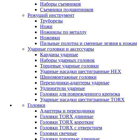
Наборы съемников
Съемники подшипников
Режущий инструмент
Труборезы
Ножи
Ножницы по металлу
Ножовки
Пильные полотна и сменные лезвия к ножам
Ударные головки и аксессуары
Карданы ударные
Наборы ударных головок
Торцевые ударные головки
Ударные насадки шестигранные HEX
Шиномонтажные головки
Переходники-адаптеры ударные
Удлинители ударные
Головки для поврежденного крепежа
Ударные насадки шестигранные TORX
Головки
Адаптеры и переходники
Головки TORX длинные
Головки TORX короткие
Головки TORX с отверстием
Головки свечные
Головки торцевые длинные