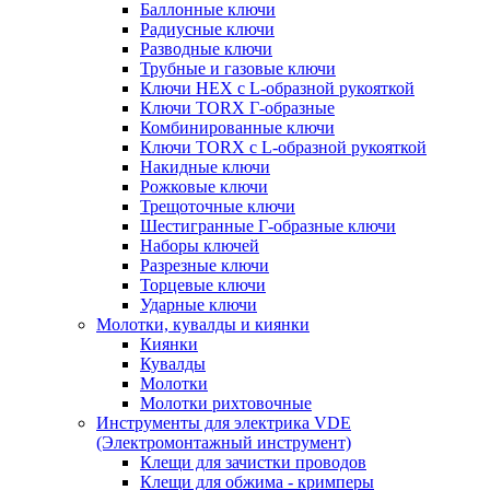
Баллонные ключи
Радиусные ключи
Разводные ключи
Трубные и газовые ключи
Ключи HEX с L-образной рукояткой
Ключи TORX Г-образные
Комбинированные ключи
Ключи TORX с L-образной рукояткой
Накидные ключи
Рожковые ключи
Трещоточные ключи
Шестигранные Г-образные ключи
Наборы ключей
Разрезные ключи
Торцевые ключи
Ударные ключи
Молотки, кувалды и киянки
Киянки
Кувалды
Молотки
Молотки рихтовочные
Инструменты для электрика VDE
(Электромонтажный инструмент)
Клещи для зачистки проводов
Клещи для обжима - кримперы