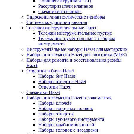
Поршневая группа и ГБЦ
Рассухариватели клапанов
Съемники сальников
Эндоскопы/диагностические приборы
Система кондиционирования
Тележки инструментальные Hazet
Тележки инструментальные пустые
Тележк инструментальные с набором
инструмента
Инструментальные наборы Hazet для мастерских
Наборы инструмента Hazet для электрика (VDE)
Наборы для ремонта и восстановления резьбы
Hazet
Отвертки и биты Hazet
Наборы бит Hazet
Наборы отверток Hazet
Отвертки Hazet
Съемники Hazet
Наборы инструмента Hazet в ложементах
Наборы ключей
Наборы торцевых головок
Наборы отверток
Наборы губцевого инструмента
Наборы комбинированный
Наборы головок с насадками