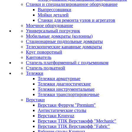
Станки и специализированное оборудование
Выпрессовщики
Мойки деталей
Станки для ремонта узлов и агрегатов
Моечное оборудование
Универсальный погрузчик
Мобильные домкраты (колонны)
Стационарные подпольные домкраты
Телескопические канавные домкраты
Круг поворотный
Кантователь
Стапель платформенный с подъемником
Стапель подкатной
Тележки
Тележки арматурные
Тележки диагностические
Тележки инструментальные
Тележки транспортировочные
Верстаки
Верстаки Феррум "Premium"
Антистатические столы
Верстаки Kronvuz
Верстаки ТПК Верстакофф "Mechanic"
Верстаки ТПК Верстакофф "Fabric"
Рабочие столы Kronvuz