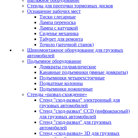
Вытяжное оборудование
Стенды для проточки тормозных дисков
Оснащение рабочих мест
Тиски слесарные
Лампа переноска
Лампа с катушкой
Сиденье механика
Табурет для ремонта
Точило (заточной станок)
Шиномонтажное оборудование для грузовых
автомобилей
Подъемное оборудование
Домкраты гидравлические
Канавные подъемники (ямные домкраты)
Подъемники четырехстоечные
Подкатные колонны
Подъемники ножничные
Стенды «развал-схождение»
Стенд "сход-развал" электронный для
грузовых автомобилей
Стенд "сход-развал" CCD (инфракрасный)
для грузовых автомобилей
Стенд "сход-развал" для грузовых
автомобилей
Стенд «сход-развал» 3D для грузовых