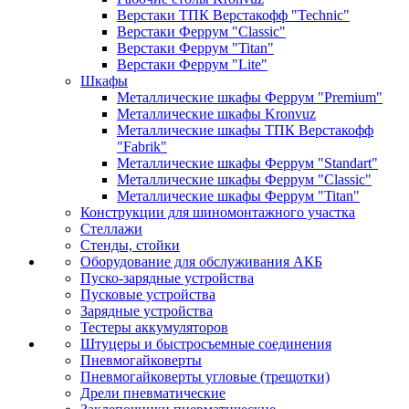
Верстаки ТПК Верстакофф "Technic"
Верстаки Феррум "Classic"
Верстаки Феррум "Titan"
Верстаки Феррум "Lite"
Шкафы
Металлические шкафы Феррум "Premium"
Металлические шкафы Kronvuz
Металлические шкафы ТПК Верстакофф
"Fabrik"
Металлические шкафы Феррум "Standart"
Металлические шкафы Феррум "Classic"
Металлические шкафы Феррум "Titan"
Конструкции для шиномонтажного участка
Стеллажи
Стенды, стойки
Оборудование для обслуживания АКБ
Пуско-зарядные устройства
Пусковые устройства
Зарядные устройства
Тестеры аккумуляторов
Штуцеры и быстросъемные соединения
Пневмогайковерты
Пневмогайковерты угловые (трещотки)
Дрели пневматические