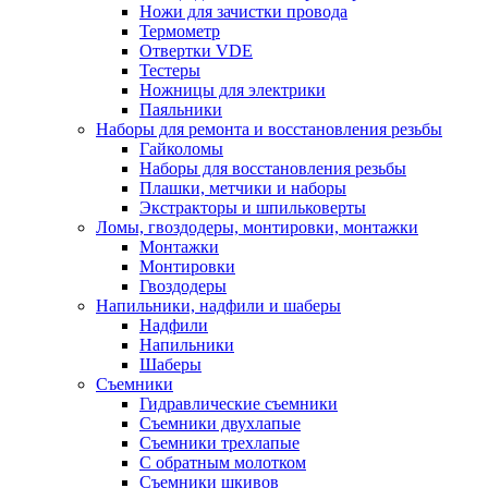
Ножи для зачистки провода
Термометр
Отвертки VDE
Тестеры
Ножницы для электрики
Паяльники
Наборы для ремонта и восстановления резьбы
Гайколомы
Наборы для восстановления резьбы
Плашки, метчики и наборы
Экстракторы и шпильковерты
Ломы, гвоздодеры, монтировки, монтажки
Монтажки
Монтировки
Гвоздодеры
Напильники, надфили и шаберы
Надфили
Напильники
Шаберы
Съемники
Гидравлические съемники
Съемники двухлапые
Съемники трехлапые
С обратным молотком
Съемники шкивов