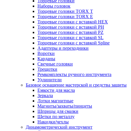
Торцевые головки
Наборы головок
Торцевые головки TORX T
Торцевые головки TORX Е
Торцевые головки с вставкой HEX
Торцевые головки с вставкой PH
Торцевые головки с вставкой PZ
Торцевые головки с вставкой SL
Торцевые головки с вставкой Spline
Адаптеры и переходники
Воротки
Карданы
Свечные головки
Трещотки
Ремкомплекты ручного инструмента
Удлинители
Базовое оснащение мастерской и средства защиты
Емкости для масла
Зеркала
Лотки магнитные
Магниты/захваты/пинцеты
Шприцы для смазки
Щетки по металлу
Накидки/чехлы
Динамометрический инструмент