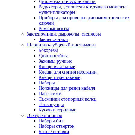
Динамометрические ключи
Редукторы, усилители крутящего момента,
мультипликаторы
Приборы для проверки динамометрических
ключей
Ремкомплекты
Заклепочники, дыроколы, степлеры
Заклепочники
Шарнирно-губцевый инструмент
Бокорезы
Длинногубцы
Зажимы ручные
Клещи вязальные
Клещи для снятия изоляции
Клещи переставные
Наборы
Ножницы для резки кабеля
Пассатижи
Съемники стопорных колец
Тонкогубцы
Кусачки торцевые
Отвертки и биты
Наборы бит
Наборы отверток
Биты / вставки