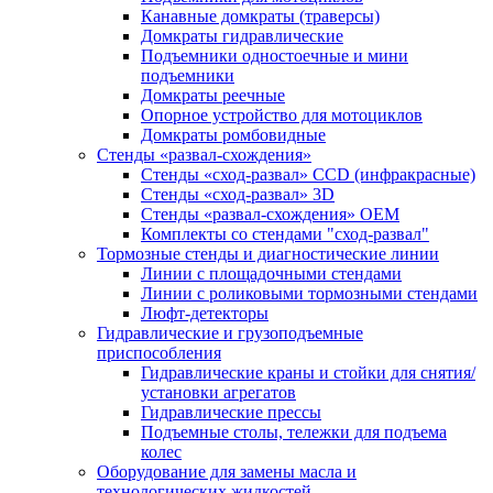
Канавные домкраты (траверсы)
Домкраты гидравлические
Подъемники одностоечные и мини
подъемники
Домкраты реечные
Опорное устройство для мотоциклов
Домкраты ромбовидные
Стенды «развал-схождения»
Стенды «сход-развал» CCD (инфракрасные)
Стенды «сход-развал» 3D
Стенды «развал-схождения» ОЕМ
Комплекты со стендами "сход-развал"
Тормозные стенды и диагностические линии
Линии с площадочными стендами
Линии с роликовыми тормозными стендами
Люфт-детекторы
Гидравлические и грузоподъемные
приспособления
Гидравлические краны и стойки для снятия/
установки агрегатов
Гидравлические прессы
Подъемные столы, тележки для подъема
колес
Оборудование для замены масла и
технологических жидкостей