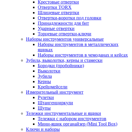
Крестовые отвертки
Отвертки TORX
Шлицевые отвертки
Отвертки-воротки под головки
Принадлежности для бит
Ударные отвертки
Торцевые отвертки-ключи
Наборы инструментов универсальные
Наборы инструментов в металлических
ящиках
Наборы инструментов в чемоданах и кейсах
Зубила, выколотки, керны и стамески
Бородки (пробойники)
Выколотки
Зубила
Керны
Крейцмейсели
Измерительный инструмент
Рулетки
Штангенциркули
Щупы
Тележки инструментальные и ящики
Тележки с набором инструментов
Мини-ящик органайзер (Mini Tool Box)
Ключи и наборы