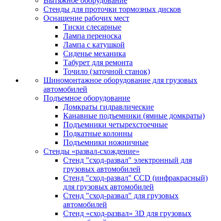
Вытяжное оборудование
Стенды для проточки тормозных дисков
Оснащение рабочих мест
Тиски слесарные
Лампа переноска
Лампа с катушкой
Сиденье механика
Табурет для ремонта
Точило (заточной станок)
Шиномонтажное оборудование для грузовых
автомобилей
Подъемное оборудование
Домкраты гидравлические
Канавные подъемники (ямные домкраты)
Подъемники четырехстоечные
Подкатные колонны
Подъемники ножничные
Стенды «развал-схождение»
Стенд "сход-развал" электронный для
грузовых автомобилей
Стенд "сход-развал" CCD (инфракрасный)
для грузовых автомобилей
Стенд "сход-развал" для грузовых
автомобилей
Стенд «сход-развал» 3D для грузовых