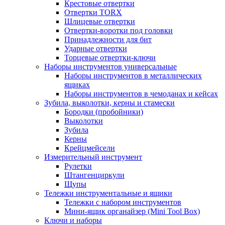
Крестовые отвертки
Отвертки TORX
Шлицевые отвертки
Отвертки-воротки под головки
Принадлежности для бит
Ударные отвертки
Торцевые отвертки-ключи
Наборы инструментов универсальные
Наборы инструментов в металлических
ящиках
Наборы инструментов в чемоданах и кейсах
Зубила, выколотки, керны и стамески
Бородки (пробойники)
Выколотки
Зубила
Керны
Крейцмейсели
Измерительный инструмент
Рулетки
Штангенциркули
Щупы
Тележки инструментальные и ящики
Тележки с набором инструментов
Мини-ящик органайзер (Mini Tool Box)
Ключи и наборы