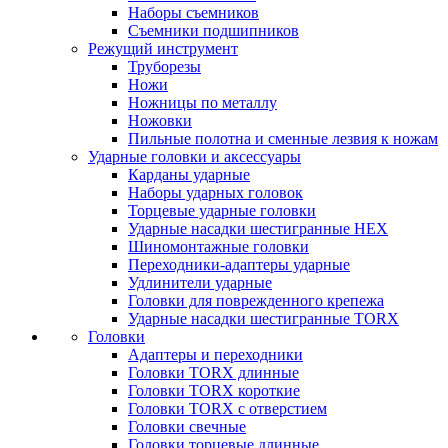
Наборы съемников
Съемники подшипников
Режущий инструмент
Труборезы
Ножи
Ножницы по металлу
Ножовки
Пильные полотна и сменные лезвия к ножам
Ударные головки и аксессуары
Карданы ударные
Наборы ударных головок
Торцевые ударные головки
Ударные насадки шестигранные HEX
Шиномонтажные головки
Переходники-адаптеры ударные
Удлинители ударные
Головки для поврежденного крепежа
Ударные насадки шестигранные TORX
Головки
Адаптеры и переходники
Головки TORX длинные
Головки TORX короткие
Головки TORX с отверстием
Головки свечные
Головки торцевые длинные