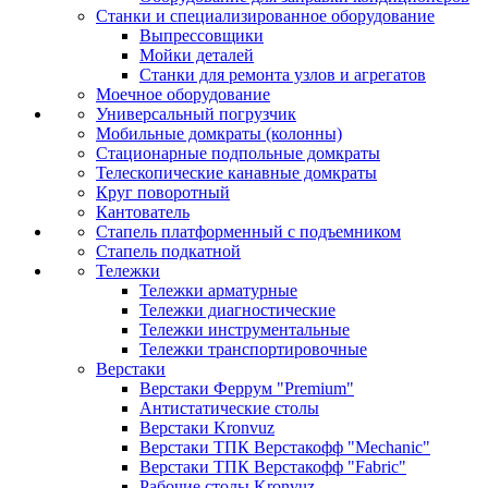
Станки и специализированное оборудование
Выпрессовщики
Мойки деталей
Станки для ремонта узлов и агрегатов
Моечное оборудование
Универсальный погрузчик
Мобильные домкраты (колонны)
Стационарные подпольные домкраты
Телескопические канавные домкраты
Круг поворотный
Кантователь
Стапель платформенный с подъемником
Стапель подкатной
Тележки
Тележки арматурные
Тележки диагностические
Тележки инструментальные
Тележки транспортировочные
Верстаки
Верстаки Феррум "Premium"
Антистатические столы
Верстаки Kronvuz
Верстаки ТПК Верстакофф "Mechanic"
Верстаки ТПК Верстакофф "Fabric"
Рабочие столы Kronvuz