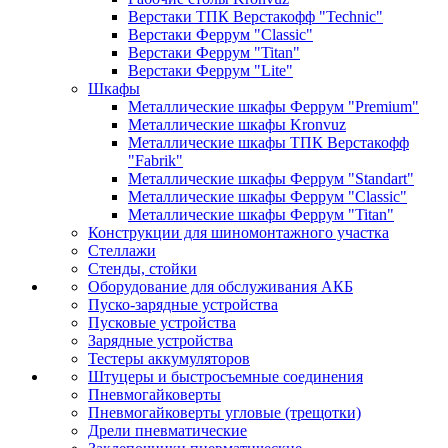
Верстаки ТПК Верстакофф "Technic"
Верстаки Феррум "Classic"
Верстаки Феррум "Titan"
Верстаки Феррум "Lite"
Шкафы
Металлические шкафы Феррум "Premium"
Металлические шкафы Kronvuz
Металлические шкафы ТПК Верстакофф
"Fabrik"
Металлические шкафы Феррум "Standart"
Металлические шкафы Феррум "Classic"
Металлические шкафы Феррум "Titan"
Конструкции для шиномонтажного участка
Стеллажи
Стенды, стойки
Оборудование для обслуживания АКБ
Пуско-зарядные устройства
Пусковые устройства
Зарядные устройства
Тестеры аккумуляторов
Штуцеры и быстросъемные соединения
Пневмогайковерты
Пневмогайковерты угловые (трещотки)
Дрели пневматические