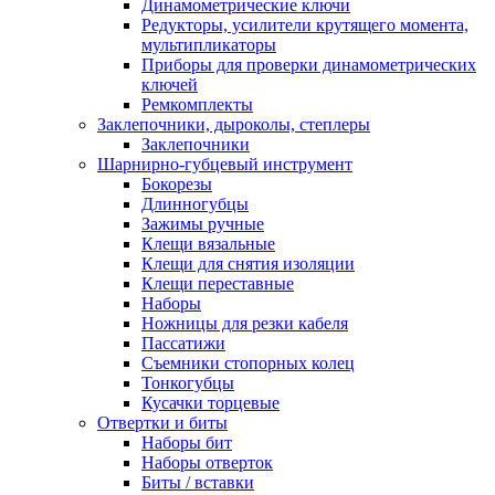
Динамометрические ключи
Редукторы, усилители крутящего момента,
мультипликаторы
Приборы для проверки динамометрических
ключей
Ремкомплекты
Заклепочники, дыроколы, степлеры
Заклепочники
Шарнирно-губцевый инструмент
Бокорезы
Длинногубцы
Зажимы ручные
Клещи вязальные
Клещи для снятия изоляции
Клещи переставные
Наборы
Ножницы для резки кабеля
Пассатижи
Съемники стопорных колец
Тонкогубцы
Кусачки торцевые
Отвертки и биты
Наборы бит
Наборы отверток
Биты / вставки