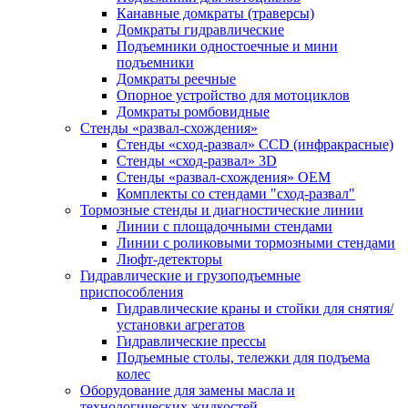
Канавные домкраты (траверсы)
Домкраты гидравлические
Подъемники одностоечные и мини
подъемники
Домкраты реечные
Опорное устройство для мотоциклов
Домкраты ромбовидные
Стенды «развал-схождения»
Стенды «сход-развал» CCD (инфракрасные)
Стенды «сход-развал» 3D
Стенды «развал-схождения» ОЕМ
Комплекты со стендами "сход-развал"
Тормозные стенды и диагностические линии
Линии с площадочными стендами
Линии с роликовыми тормозными стендами
Люфт-детекторы
Гидравлические и грузоподъемные
приспособления
Гидравлические краны и стойки для снятия/
установки агрегатов
Гидравлические прессы
Подъемные столы, тележки для подъема
колес
Оборудование для замены масла и
технологических жидкостей