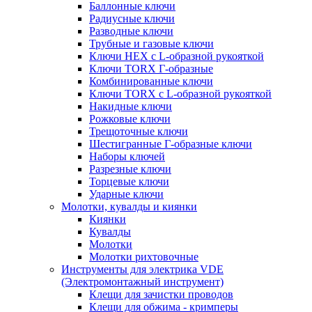
Баллонные ключи
Радиусные ключи
Разводные ключи
Трубные и газовые ключи
Ключи HEX с L-образной рукояткой
Ключи TORX Г-образные
Комбинированные ключи
Ключи TORX с L-образной рукояткой
Накидные ключи
Рожковые ключи
Трещоточные ключи
Шестигранные Г-образные ключи
Наборы ключей
Разрезные ключи
Торцевые ключи
Ударные ключи
Молотки, кувалды и киянки
Киянки
Кувалды
Молотки
Молотки рихтовочные
Инструменты для электрика VDE
(Электромонтажный инструмент)
Клещи для зачистки проводов
Клещи для обжима - кримперы