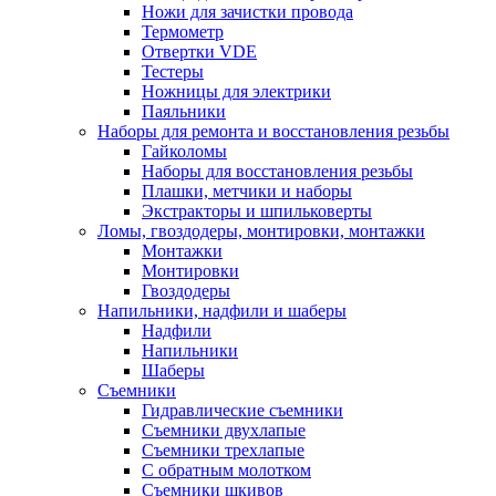
Ножи для зачистки провода
Термометр
Отвертки VDE
Тестеры
Ножницы для электрики
Паяльники
Наборы для ремонта и восстановления резьбы
Гайколомы
Наборы для восстановления резьбы
Плашки, метчики и наборы
Экстракторы и шпильковерты
Ломы, гвоздодеры, монтировки, монтажки
Монтажки
Монтировки
Гвоздодеры
Напильники, надфили и шаберы
Надфили
Напильники
Шаберы
Съемники
Гидравлические съемники
Съемники двухлапые
Съемники трехлапые
С обратным молотком
Съемники шкивов