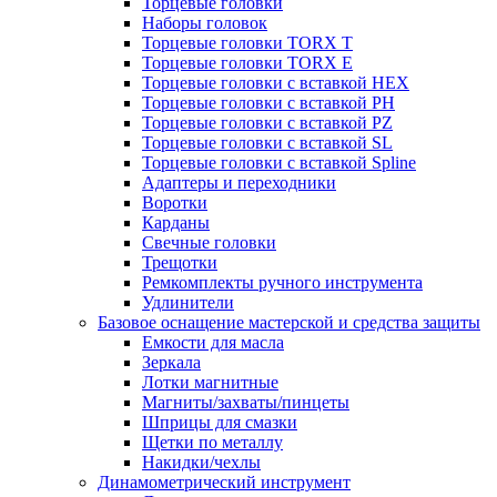
Торцевые головки
Наборы головок
Торцевые головки TORX T
Торцевые головки TORX Е
Торцевые головки с вставкой HEX
Торцевые головки с вставкой PH
Торцевые головки с вставкой PZ
Торцевые головки с вставкой SL
Торцевые головки с вставкой Spline
Адаптеры и переходники
Воротки
Карданы
Свечные головки
Трещотки
Ремкомплекты ручного инструмента
Удлинители
Базовое оснащение мастерской и средства защиты
Емкости для масла
Зеркала
Лотки магнитные
Магниты/захваты/пинцеты
Шприцы для смазки
Щетки по металлу
Накидки/чехлы
Динамометрический инструмент