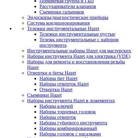
Поршневая группа и ГБЦ
Рассухариватели клапанов
Съемники сальников
Эндоскопы/диагностические приборы
Система кондиционирования
Тележки инструментальные Hazet
Тележки инструментальные пустые
Тележк инструментальные с набором
инструмента
Инструментальные наборы Hazet для мастерских
Наборы инструмента Hazet для электрика (VDE)
Наборы для ремонта и восстановления резьбы
Hazet
Отвертки и биты Hazet
Наборы бит Hazet
Наборы отверток Hazet
Отвертки Hazet
Съемники Hazet
Наборы инструмента Hazet в ложементах
Наборы ключей
Наборы торцевых головок
Наборы отверток
Наборы губцевого инструмента
Наборы комбинированный
Наборы головок с насадками