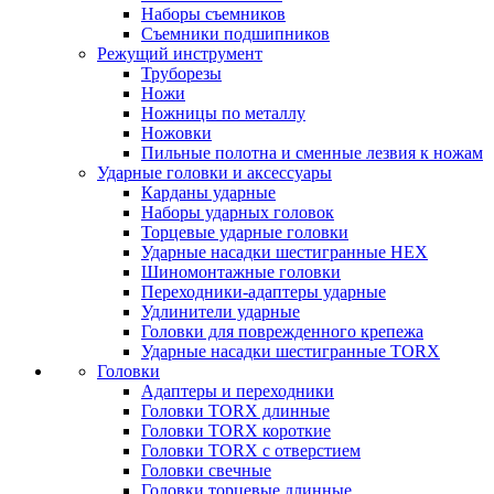
Наборы съемников
Съемники подшипников
Режущий инструмент
Труборезы
Ножи
Ножницы по металлу
Ножовки
Пильные полотна и сменные лезвия к ножам
Ударные головки и аксессуары
Карданы ударные
Наборы ударных головок
Торцевые ударные головки
Ударные насадки шестигранные HEX
Шиномонтажные головки
Переходники-адаптеры ударные
Удлинители ударные
Головки для поврежденного крепежа
Ударные насадки шестигранные TORX
Головки
Адаптеры и переходники
Головки TORX длинные
Головки TORX короткие
Головки TORX с отверстием
Головки свечные
Головки торцевые длинные