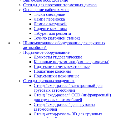
Вытяжное оборудование
Стенды для проточки тормозных дисков
Оснащение рабочих мест
Тиски слесарные
Лампа переноска
Лампа с катушкой
Сиденье механика
Табурет для ремонта
Точило (заточной станок)
Шиномонтажное оборудование для грузовых
автомобилей
Подъемное оборудование
Домкраты гидравлические
Канавные подъемники (ямные домкраты)
Подъемники четырехстоечные
Подкатные колонны
Подъемники ножничные
Стенды «развал-схождение»
Стенд "сход-развал" электронный для
грузовых автомобилей
Стенд "сход-развал" CCD (инфракрасный)
для грузовых автомобилей
Стенд "сход-развал" для грузовых
автомобилей
Стенд «сход-развал» 3D для грузовых