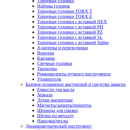
Торцевые головки
Наборы головок
Торцевые головки TORX T
Торцевые головки TORX Е
Торцевые головки с вставкой HEX
Торцевые головки с вставкой PH
Торцевые головки с вставкой PZ
Торцевые головки с вставкой SL
Торцевые головки с вставкой Spline
Адаптеры и переходники
Воротки
Карданы
Свечные головки
Трещотки
Ремкомплекты ручного инструмента
Удлинители
Базовое оснащение мастерской и средства защиты
Емкости для масла
Зеркала
Лотки магнитные
Магниты/захваты/пинцеты
Шприцы для смазки
Щетки по металлу
Накидки/чехлы
Динамометрический инструмент