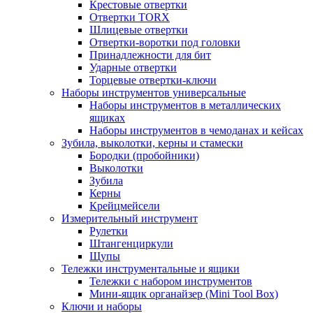
Крестовые отвертки
Отвертки TORX
Шлицевые отвертки
Отвертки-воротки под головки
Принадлежности для бит
Ударные отвертки
Торцевые отвертки-ключи
Наборы инструментов универсальные
Наборы инструментов в металлических
ящиках
Наборы инструментов в чемоданах и кейсах
Зубила, выколотки, керны и стамески
Бородки (пробойники)
Выколотки
Зубила
Керны
Крейцмейсели
Измерительный инструмент
Рулетки
Штангенциркули
Щупы
Тележки инструментальные и ящики
Тележки с набором инструментов
Мини-ящик органайзер (Mini Tool Box)
Ключи и наборы