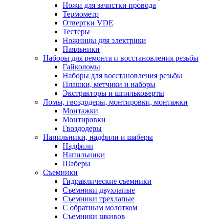
Ножи для зачистки провода
Термометр
Отвертки VDE
Тестеры
Ножницы для электрики
Паяльники
Наборы для ремонта и восстановления резьбы
Гайколомы
Наборы для восстановления резьбы
Плашки, метчики и наборы
Экстракторы и шпильковерты
Ломы, гвоздодеры, монтировки, монтажки
Монтажки
Монтировки
Гвоздодеры
Напильники, надфили и шаберы
Надфили
Напильники
Шаберы
Съемники
Гидравлические съемники
Съемники двухлапые
Съемники трехлапые
С обратным молотком
Съемники шкивов