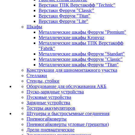
Верстаки ТПК Верстакофф "Technic"
Верстаки Феррум "Classic"
Верстаки Феррум "Titan"
Верстаки Феррум "Lite"
Шкафы
Металлические шкафы Феррум "Premium"
Металлические шкафы Kronvuz
Металлические шкафы ТПК Верстакофф
"Fabrik"
Металлические шкафы Феррум "Standart"
Металлические шкафы Феррум "Classic"
Металлические шкафы Феррум "Titan"
Конструкции для шиномонтажного участка
Стеллажи
Стенды, стойки
Оборудование для обслуживания АКБ
Пуско-зарядные устройства
Пусковые устройства
Зарядные устройства
Тестеры аккумуляторов
Штуцеры и быстросъемные соединения
Пневмогайковерты
Пневмогайковерты угловые (трещотки)
Дрели пневматические