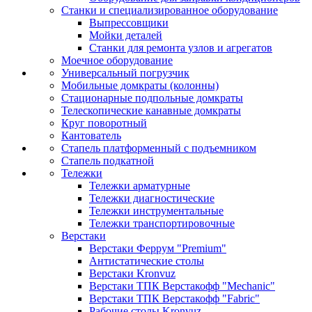
Станки и специализированное оборудование
Выпрессовщики
Мойки деталей
Станки для ремонта узлов и агрегатов
Моечное оборудование
Универсальный погрузчик
Мобильные домкраты (колонны)
Стационарные подпольные домкраты
Телескопические канавные домкраты
Круг поворотный
Кантователь
Стапель платформенный с подъемником
Стапель подкатной
Тележки
Тележки арматурные
Тележки диагностические
Тележки инструментальные
Тележки транспортировочные
Верстаки
Верстаки Феррум "Premium"
Антистатические столы
Верстаки Kronvuz
Верстаки ТПК Верстакофф "Mechanic"
Верстаки ТПК Верстакофф "Fabric"
Рабочие столы Kronvuz