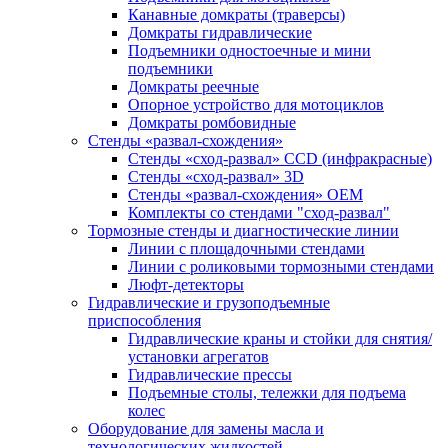
Канавные домкраты (траверсы)
Домкраты гидравлические
Подъемники одностоечные и мини
подъемники
Домкраты реечные
Опорное устройство для мотоциклов
Домкраты ромбовидные
Стенды «развал-схождения»
Стенды «сход-развал» CCD (инфракрасные)
Стенды «сход-развал» 3D
Стенды «развал-схождения» ОЕМ
Комплекты со стендами "сход-развал"
Тормозные стенды и диагностические линии
Линии с площадочными стендами
Линии с роликовыми тормозными стендами
Люфт-детекторы
Гидравлические и грузоподъемные
приспособления
Гидравлические краны и стойки для снятия/
установки агрегатов
Гидравлические прессы
Подъемные столы, тележки для подъема
колес
Оборудование для замены масла и
технологических жидкостей