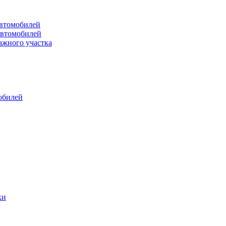
втомобилей
автомобилей
ажного участка
обилей
ки