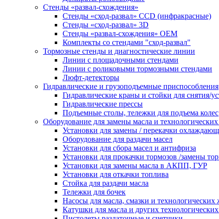
Стенды «развал-схождения»
Стенды «сход-развал» CCD (инфракрасные)
Стенды «сход-развал» 3D
Стенды «развал-схождения» ОЕМ
Комплекты со стендами "сход-развал"
Тормозные стенды и диагностические линии
Линии с площадочными стендами
Линии с роликовыми тормозными стендами
Люфт-детекторы
Гидравлические и грузоподъемные приспособления
Гидравлические краны и стойки для снятия/ус
Гидравлические прессы
Подъемные столы, тележки для подъема колес
Оборудование для замены масла и технологических
Установки для замены / перекачки охлаждаю
Оборудование для раздачи масел
Установки для сбора масел и антифриза
Установки для прокачки тормозов /замены то
Установки для замены масла в АКПП, ГУР
Установки для откачки топлива
Стойка для раздачи масла
Тележки для бочек
Насосы для масла, смазки и технологических
Катушки для масла и других технологических
Пистолеты раздаточные и счетчики