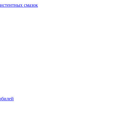
систентных смазок
обилей