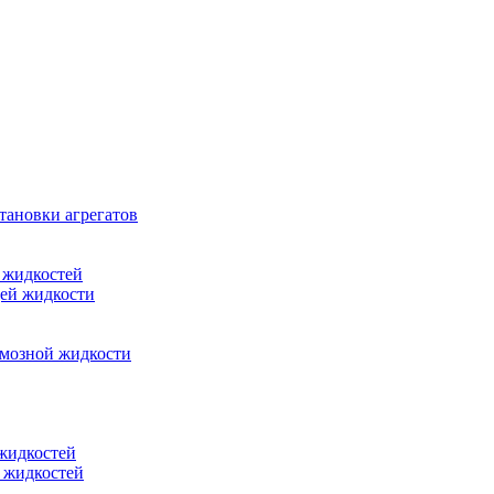
тановки агрегатов
 жидкостей
щей жидкости
рмозной жидкости
 жидкостей
 жидкостей