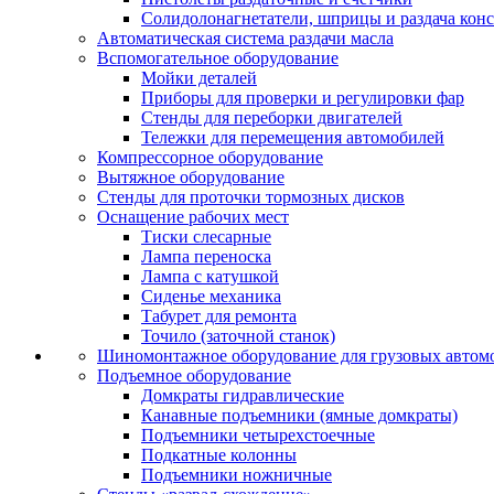
Солидолонагнетатели, шприцы и раздача кон
Автоматическая система раздачи масла
Вспомогательное оборудование
Мойки деталей
Приборы для проверки и регулировки фар
Стенды для переборки двигателей
Тележки для перемещения автомобилей
Компрессорное оборудование
Вытяжное оборудование
Стенды для проточки тормозных дисков
Оснащение рабочих мест
Тиски слесарные
Лампа переноска
Лампа с катушкой
Сиденье механика
Табурет для ремонта
Точило (заточной станок)
Шиномонтажное оборудование для грузовых автом
Подъемное оборудование
Домкраты гидравлические
Канавные подъемники (ямные домкраты)
Подъемники четырехстоечные
Подкатные колонны
Подъемники ножничные