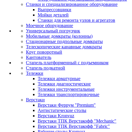
Станки и специализированное оборудование
Выпрессовщики
Мойки деталей
Станки для ремонта узлов и агрегатов
Моечное оборудование
Универсальный погрузчик
Мобильные домкраты (колонны)
Стационарные подпольные домкраты
Телескопические канавные домкраты
Круг поворотный
Кантователь
Стапель платформенный с подъемником
Стапель подкатной
Тележки
Тележки арматурные
Тележки диагностические
Тележки инструментальные
Тележки транспортировочные
Верстаки
Верстаки Феррум "Premium"
Антистатические столы
Верстаки Kronvuz
Верстаки ТПК Верстакофф "Mechanic"
Верстаки ТПК Верстакофф "Fabric"
Рабочие столы Kronvuz