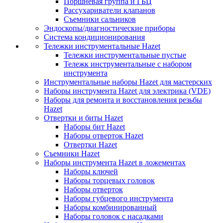
Поршневая группа и ГБЦ
Рассухариватели клапанов
Съемники сальников
Эндоскопы/диагностические приборы
Система кондиционирования
Тележки инструментальные Hazet
Тележки инструментальные пустые
Тележк инструментальные с набором
инструмента
Инструментальные наборы Hazet для мастерских
Наборы инструмента Hazet для электрика (VDE)
Наборы для ремонта и восстановления резьбы
Hazet
Отвертки и биты Hazet
Наборы бит Hazet
Наборы отверток Hazet
Отвертки Hazet
Съемники Hazet
Наборы инструмента Hazet в ложементах
Наборы ключей
Наборы торцевых головок
Наборы отверток
Наборы губцевого инструмента
Наборы комбинированный
Наборы головок с насадками