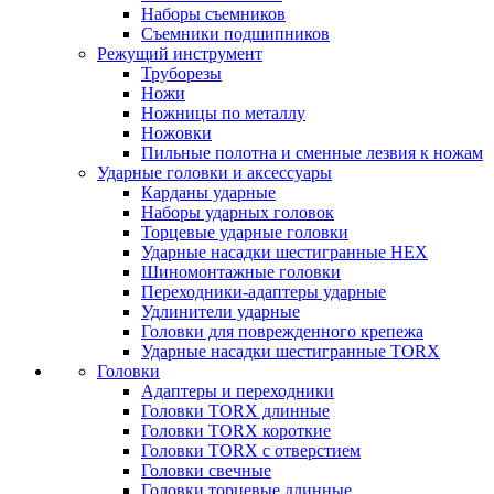
Наборы съемников
Съемники подшипников
Режущий инструмент
Труборезы
Ножи
Ножницы по металлу
Ножовки
Пильные полотна и сменные лезвия к ножам
Ударные головки и аксессуары
Карданы ударные
Наборы ударных головок
Торцевые ударные головки
Ударные насадки шестигранные HEX
Шиномонтажные головки
Переходники-адаптеры ударные
Удлинители ударные
Головки для поврежденного крепежа
Ударные насадки шестигранные TORX
Головки
Адаптеры и переходники
Головки TORX длинные
Головки TORX короткие
Головки TORX с отверстием
Головки свечные
Головки торцевые длинные