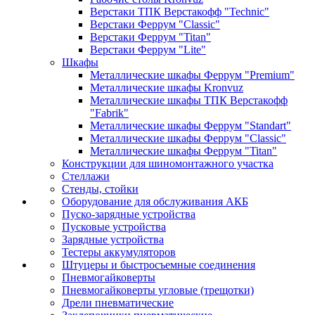
Верстаки ТПК Верстакофф "Technic"
Верстаки Феррум "Classic"
Верстаки Феррум "Titan"
Верстаки Феррум "Lite"
Шкафы
Металлические шкафы Феррум "Premium"
Металлические шкафы Kronvuz
Металлические шкафы ТПК Верстакофф
"Fabrik"
Металлические шкафы Феррум "Standart"
Металлические шкафы Феррум "Classic"
Металлические шкафы Феррум "Titan"
Конструкции для шиномонтажного участка
Стеллажи
Стенды, стойки
Оборудование для обслуживания АКБ
Пуско-зарядные устройства
Пусковые устройства
Зарядные устройства
Тестеры аккумуляторов
Штуцеры и быстросъемные соединения
Пневмогайковерты
Пневмогайковерты угловые (трещотки)
Дрели пневматические