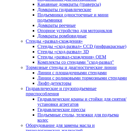
Канавные домкраты (траверсы)
Домкраты гидравлические
Подъемники одностоечные и мини
подъемники
Домкраты реечные
Опорное устройство для мотоциклов
Домкраты ромбовидные
Стенды «развал-схождения»
Стенды «сход-развал» CCD (инфракрасные)
Стенды «сход-развал» 3D
Стенды «развал-схождения» ОЕМ
Комплекты со стендами "сход-развал"
Тормозные стенды и диагностические линии
Линии с площадочными стендами
Линии с роликовыми тормозными стендами
Люфт-детекторы
Гидравлические и грузоподъемные
приспособления
Гидравлические краны и стойки для снятия/
установки агрегатов
Гидравлические прессы
Подъемные столы, тележки для подъема
колес
Оборудование для замены масла и
технологических жидкостей