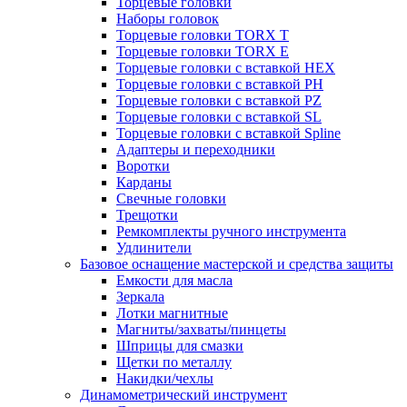
Торцевые головки
Наборы головок
Торцевые головки TORX T
Торцевые головки TORX Е
Торцевые головки с вставкой HEX
Торцевые головки с вставкой PH
Торцевые головки с вставкой PZ
Торцевые головки с вставкой SL
Торцевые головки с вставкой Spline
Адаптеры и переходники
Воротки
Карданы
Свечные головки
Трещотки
Ремкомплекты ручного инструмента
Удлинители
Базовое оснащение мастерской и средства защиты
Емкости для масла
Зеркала
Лотки магнитные
Магниты/захваты/пинцеты
Шприцы для смазки
Щетки по металлу
Накидки/чехлы
Динамометрический инструмент