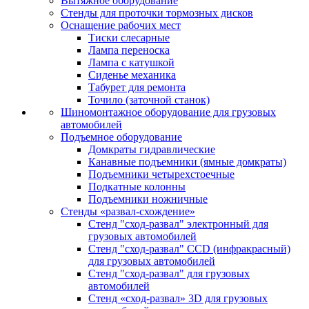
Вытяжное оборудование
Стенды для проточки тормозных дисков
Оснащение рабочих мест
Тиски слесарные
Лампа переноска
Лампа с катушкой
Сиденье механика
Табурет для ремонта
Точило (заточной станок)
Шиномонтажное оборудование для грузовых
автомобилей
Подъемное оборудование
Домкраты гидравлические
Канавные подъемники (ямные домкраты)
Подъемники четырехстоечные
Подкатные колонны
Подъемники ножничные
Стенды «развал-схождение»
Стенд "сход-развал" электронный для
грузовых автомобилей
Стенд "сход-развал" CCD (инфракрасный)
для грузовых автомобилей
Стенд "сход-развал" для грузовых
автомобилей
Стенд «сход-развал» 3D для грузовых