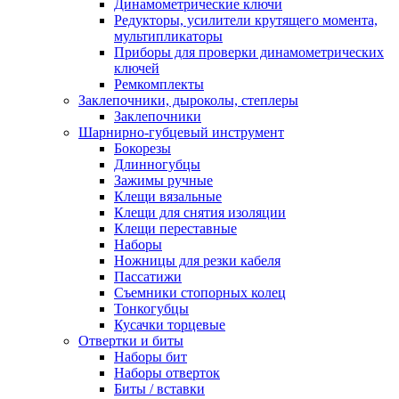
Динамометрические ключи
Редукторы, усилители крутящего момента,
мультипликаторы
Приборы для проверки динамометрических
ключей
Ремкомплекты
Заклепочники, дыроколы, степлеры
Заклепочники
Шарнирно-губцевый инструмент
Бокорезы
Длинногубцы
Зажимы ручные
Клещи вязальные
Клещи для снятия изоляции
Клещи переставные
Наборы
Ножницы для резки кабеля
Пассатижи
Съемники стопорных колец
Тонкогубцы
Кусачки торцевые
Отвертки и биты
Наборы бит
Наборы отверток
Биты / вставки