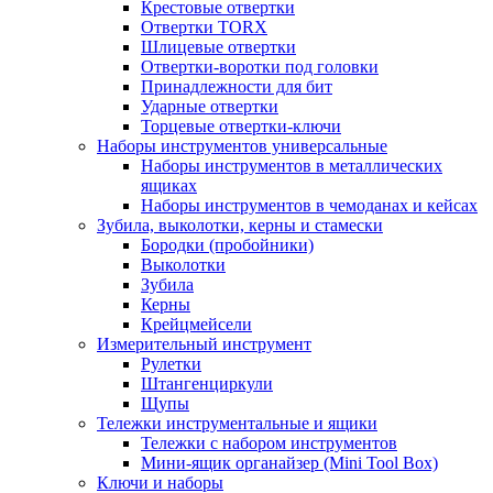
Крестовые отвертки
Отвертки TORX
Шлицевые отвертки
Отвертки-воротки под головки
Принадлежности для бит
Ударные отвертки
Торцевые отвертки-ключи
Наборы инструментов универсальные
Наборы инструментов в металлических
ящиках
Наборы инструментов в чемоданах и кейсах
Зубила, выколотки, керны и стамески
Бородки (пробойники)
Выколотки
Зубила
Керны
Крейцмейсели
Измерительный инструмент
Рулетки
Штангенциркули
Щупы
Тележки инструментальные и ящики
Тележки с набором инструментов
Мини-ящик органайзер (Mini Tool Box)
Ключи и наборы