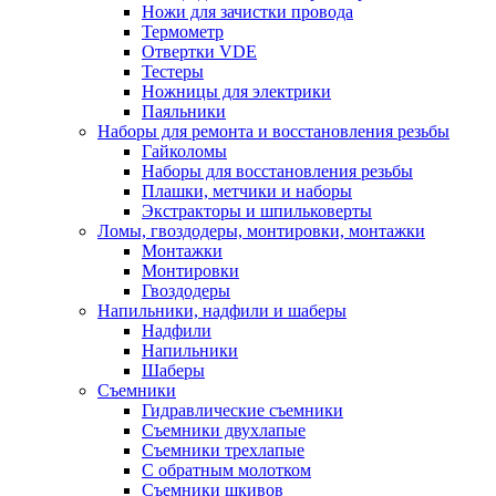
Ножи для зачистки провода
Термометр
Отвертки VDE
Тестеры
Ножницы для электрики
Паяльники
Наборы для ремонта и восстановления резьбы
Гайколомы
Наборы для восстановления резьбы
Плашки, метчики и наборы
Экстракторы и шпильковерты
Ломы, гвоздодеры, монтировки, монтажки
Монтажки
Монтировки
Гвоздодеры
Напильники, надфили и шаберы
Надфили
Напильники
Шаберы
Съемники
Гидравлические съемники
Съемники двухлапые
Съемники трехлапые
С обратным молотком
Съемники шкивов