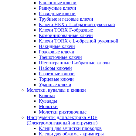
Баллонные ключи
Радиусные ключи
Разводные ключи
Трубные и газовые ключи
Ключи HEX с L-образной рукояткой
Ключи TORX Г-образные
Комбинированные ключи
Ключи TORX с L-образной рукояткой
Накидные ключи
Рожковые ключи
Трещоточные ключи
Шестигранные Г-образные ключи
Наборы ключей
Разрезные ключи
Торцевые ключи
Ударные ключи
Молотки, кувалды и киянки
Киянки
Кувалды
Молотки
Молотки рихтовочные
Инструменты для электрика VDE
(Электромонтажный инструмент)
Клещи для зачистки проводов
Клещи для обжима - кримперы