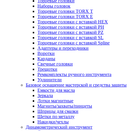
Торцевые головки
Наборы головок
Торцевые головки TORX T
Торцевые головки TORX Е
Торцевые головки с вставкой HEX
Торцевые головки с вставкой PH
Торцевые головки с вставкой PZ
Торцевые головки с вставкой SL
Торцевые головки с вставкой Spline
Адаптеры и переходники
Воротки
Карданы
Свечные головки
Трещотки
Ремкомплекты ручного инструмента
Удлинители
Базовое оснащение мастерской и средства защиты
Емкости для масла
Зеркала
Лотки магнитные
Магниты/захваты/пинцеты
Шприцы для смазки
Щетки по металлу
Накидки/чехлы
Динамометрический инструмент