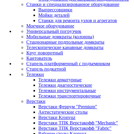
Станки и специализированное оборудование
Выпрессовщики
Мойки деталей
Станки для ремонта узлов и агрегатов
Моечное оборудование
Универсальный погрузчик
Мобильные домкраты (колонны)
Стационарные подпольные домкраты
Телескопические канавные домкраты
Круг поворотный
Кантователь
Стапель платформенный с подъемником
Стапель подкатной
Тележки
Тележки арматурные
Тележки диагностические
Тележки инструментальные
Тележки транспортировочные
Верстаки
Верстаки Феррум "Premium"
Антистатические столы
Верстаки Kronvuz
Верстаки ТПК Верстакофф "Mechanic"
Верстаки ТПК Верстакофф "Fabric"
Рабочие столы Kronvuz