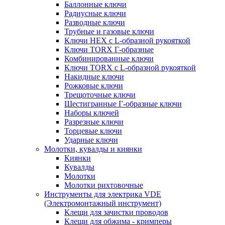
Баллонные ключи
Радиусные ключи
Разводные ключи
Трубные и газовые ключи
Ключи HEX с L-образной рукояткой
Ключи TORX Г-образные
Комбинированные ключи
Ключи TORX с L-образной рукояткой
Накидные ключи
Рожковые ключи
Трещоточные ключи
Шестигранные Г-образные ключи
Наборы ключей
Разрезные ключи
Торцевые ключи
Ударные ключи
Молотки, кувалды и киянки
Киянки
Кувалды
Молотки
Молотки рихтовочные
Инструменты для электрика VDE
(Электромонтажный инструмент)
Клещи для зачистки проводов
Клещи для обжима - кримперы