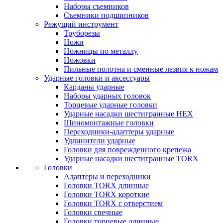
Наборы съемников
Съемники подшипников
Режущий инструмент
Труборезы
Ножи
Ножницы по металлу
Ножовки
Пильные полотна и сменные лезвия к ножам
Ударные головки и аксессуары
Карданы ударные
Наборы ударных головок
Торцевые ударные головки
Ударные насадки шестигранные HEX
Шиномонтажные головки
Переходники-адаптеры ударные
Удлинители ударные
Головки для поврежденного крепежа
Ударные насадки шестигранные TORX
Головки
Адаптеры и переходники
Головки TORX длинные
Головки TORX короткие
Головки TORX с отверстием
Головки свечные
Головки торцевые длинные