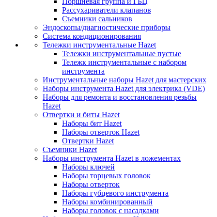
Поршневая группа и ГБЦ
Рассухариватели клапанов
Съемники сальников
Эндоскопы/диагностические приборы
Система кондиционирования
Тележки инструментальные Hazet
Тележки инструментальные пустые
Тележк инструментальные с набором
инструмента
Инструментальные наборы Hazet для мастерских
Наборы инструмента Hazet для электрика (VDE)
Наборы для ремонта и восстановления резьбы
Hazet
Отвертки и биты Hazet
Наборы бит Hazet
Наборы отверток Hazet
Отвертки Hazet
Съемники Hazet
Наборы инструмента Hazet в ложементах
Наборы ключей
Наборы торцевых головок
Наборы отверток
Наборы губцевого инструмента
Наборы комбинированный
Наборы головок с насадками