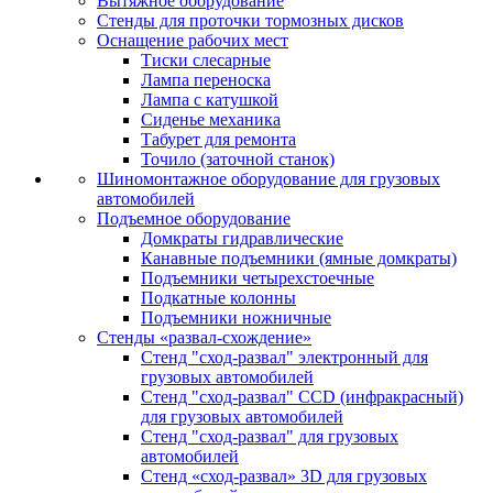
Вытяжное оборудование
Стенды для проточки тормозных дисков
Оснащение рабочих мест
Тиски слесарные
Лампа переноска
Лампа с катушкой
Сиденье механика
Табурет для ремонта
Точило (заточной станок)
Шиномонтажное оборудование для грузовых
автомобилей
Подъемное оборудование
Домкраты гидравлические
Канавные подъемники (ямные домкраты)
Подъемники четырехстоечные
Подкатные колонны
Подъемники ножничные
Стенды «развал-схождение»
Стенд "сход-развал" электронный для
грузовых автомобилей
Стенд "сход-развал" CCD (инфракрасный)
для грузовых автомобилей
Стенд "сход-развал" для грузовых
автомобилей
Стенд «сход-развал» 3D для грузовых