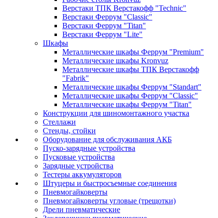
Верстаки ТПК Верстакофф "Technic"
Верстаки Феррум "Classic"
Верстаки Феррум "Titan"
Верстаки Феррум "Lite"
Шкафы
Металлические шкафы Феррум "Premium"
Металлические шкафы Kronvuz
Металлические шкафы ТПК Верстакофф
"Fabrik"
Металлические шкафы Феррум "Standart"
Металлические шкафы Феррум "Classic"
Металлические шкафы Феррум "Titan"
Конструкции для шиномонтажного участка
Стеллажи
Стенды, стойки
Оборудование для обслуживания АКБ
Пуско-зарядные устройства
Пусковые устройства
Зарядные устройства
Тестеры аккумуляторов
Штуцеры и быстросъемные соединения
Пневмогайковерты
Пневмогайковерты угловые (трещотки)
Дрели пневматические