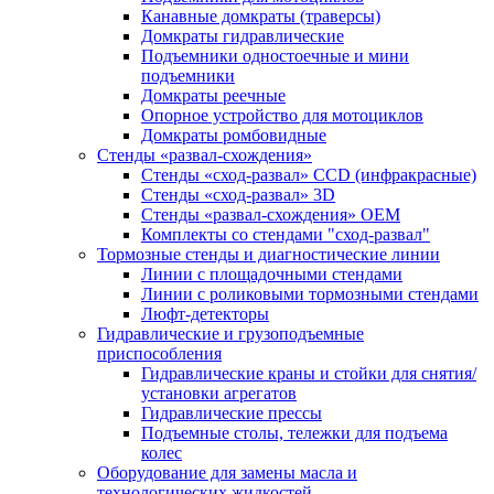
Канавные домкраты (траверсы)
Домкраты гидравлические
Подъемники одностоечные и мини
подъемники
Домкраты реечные
Опорное устройство для мотоциклов
Домкраты ромбовидные
Стенды «развал-схождения»
Стенды «сход-развал» CCD (инфракрасные)
Стенды «сход-развал» 3D
Стенды «развал-схождения» ОЕМ
Комплекты со стендами "сход-развал"
Тормозные стенды и диагностические линии
Линии с площадочными стендами
Линии с роликовыми тормозными стендами
Люфт-детекторы
Гидравлические и грузоподъемные
приспособления
Гидравлические краны и стойки для снятия/
установки агрегатов
Гидравлические прессы
Подъемные столы, тележки для подъема
колес
Оборудование для замены масла и
технологических жидкостей