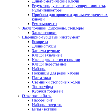
Динамометрические ключи
Редукторы, усилители крутящего момента,
мультипликаторы
Приборы для проверки динамометрических
ключей
Ремкомплекты
Заклепочники, дыроколы, степлеры
Заклепочники
Шарнирно-губцевый инструмент
Бокорезы
Длинногубцы
Зажимы ручные
Клещи вязальные
Клещи для снятия изоляции
Клещи переставные
Наборы
Ножницы для резки кабеля
Пассатижи
Съемники стопорных колец
Тонкогубцы
Кусачки торцевые
Отвертки и биты
Наборы бит
Наборы отверток
Биты / вставки