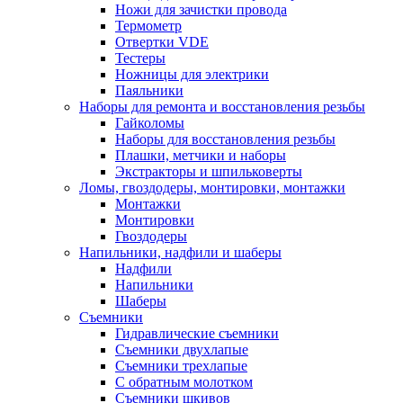
Ножи для зачистки провода
Термометр
Отвертки VDE
Тестеры
Ножницы для электрики
Паяльники
Наборы для ремонта и восстановления резьбы
Гайколомы
Наборы для восстановления резьбы
Плашки, метчики и наборы
Экстракторы и шпильковерты
Ломы, гвоздодеры, монтировки, монтажки
Монтажки
Монтировки
Гвоздодеры
Напильники, надфили и шаберы
Надфили
Напильники
Шаберы
Съемники
Гидравлические съемники
Съемники двухлапые
Съемники трехлапые
С обратным молотком
Съемники шкивов