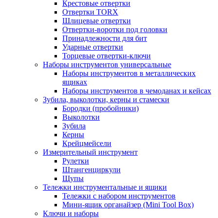
Крестовые отвертки
Отвертки TORX
Шлицевые отвертки
Отвертки-воротки под головки
Принадлежности для бит
Ударные отвертки
Торцевые отвертки-ключи
Наборы инструментов универсальные
Наборы инструментов в металлических
ящиках
Наборы инструментов в чемоданах и кейсах
Зубила, выколотки, керны и стамески
Бородки (пробойники)
Выколотки
Зубила
Керны
Крейцмейсели
Измерительный инструмент
Рулетки
Штангенциркули
Щупы
Тележки инструментальные и ящики
Тележки с набором инструментов
Мини-ящик органайзер (Mini Tool Box)
Ключи и наборы