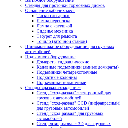
Вытяжное оборудование
Стенды для проточки тормозных дисков
Оснащение рабочих мест
Тиски слесарные
Лампа переноска
Лампа с катушкой
Сиденье механика
Табурет для ремонта
Точило (заточной станок)
Шиномонтажное оборудование для грузовых
автомобилей
Подъемное оборудование
Домкраты гидравлические
Канавные подъемники (ямные домкраты)
Подъемники четырехстоечные
Подкатные колонны
Подъемники ножничные
Стенды «развал-схождение»
Стенд "сход-развал" электронный для
грузовых автомобилей
Стенд "сход-развал" CCD (инфракрасный)
для грузовых автомобилей
Стенд "сход-развал" для грузовых
автомобилей
Стенд «сход-развал» 3D для грузовых