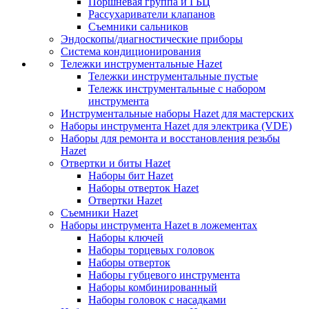
Поршневая группа и ГБЦ
Рассухариватели клапанов
Съемники сальников
Эндоскопы/диагностические приборы
Система кондиционирования
Тележки инструментальные Hazet
Тележки инструментальные пустые
Тележк инструментальные с набором
инструмента
Инструментальные наборы Hazet для мастерских
Наборы инструмента Hazet для электрика (VDE)
Наборы для ремонта и восстановления резьбы
Hazet
Отвертки и биты Hazet
Наборы бит Hazet
Наборы отверток Hazet
Отвертки Hazet
Съемники Hazet
Наборы инструмента Hazet в ложементах
Наборы ключей
Наборы торцевых головок
Наборы отверток
Наборы губцевого инструмента
Наборы комбинированный
Наборы головок с насадками