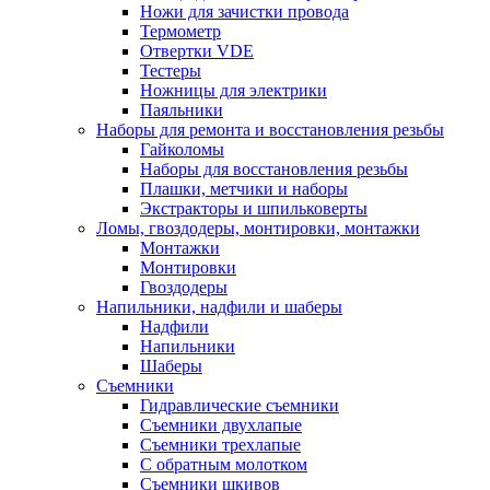
Ножи для зачистки провода
Термометр
Отвертки VDE
Тестеры
Ножницы для электрики
Паяльники
Наборы для ремонта и восстановления резьбы
Гайколомы
Наборы для восстановления резьбы
Плашки, метчики и наборы
Экстракторы и шпильковерты
Ломы, гвоздодеры, монтировки, монтажки
Монтажки
Монтировки
Гвоздодеры
Напильники, надфили и шаберы
Надфили
Напильники
Шаберы
Съемники
Гидравлические съемники
Съемники двухлапые
Съемники трехлапые
С обратным молотком
Съемники шкивов