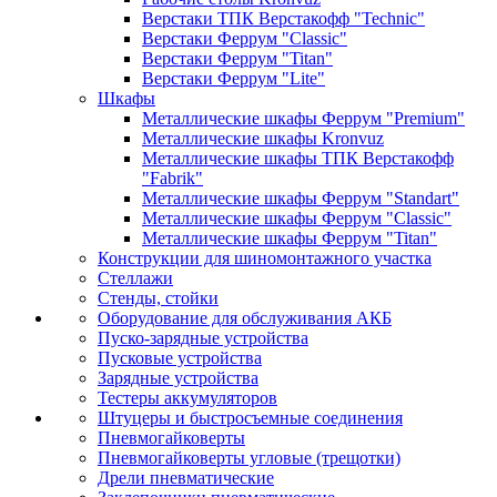
Верстаки ТПК Верстакофф "Technic"
Верстаки Феррум "Classic"
Верстаки Феррум "Titan"
Верстаки Феррум "Lite"
Шкафы
Металлические шкафы Феррум "Premium"
Металлические шкафы Kronvuz
Металлические шкафы ТПК Верстакофф
"Fabrik"
Металлические шкафы Феррум "Standart"
Металлические шкафы Феррум "Classic"
Металлические шкафы Феррум "Titan"
Конструкции для шиномонтажного участка
Стеллажи
Стенды, стойки
Оборудование для обслуживания АКБ
Пуско-зарядные устройства
Пусковые устройства
Зарядные устройства
Тестеры аккумуляторов
Штуцеры и быстросъемные соединения
Пневмогайковерты
Пневмогайковерты угловые (трещотки)
Дрели пневматические