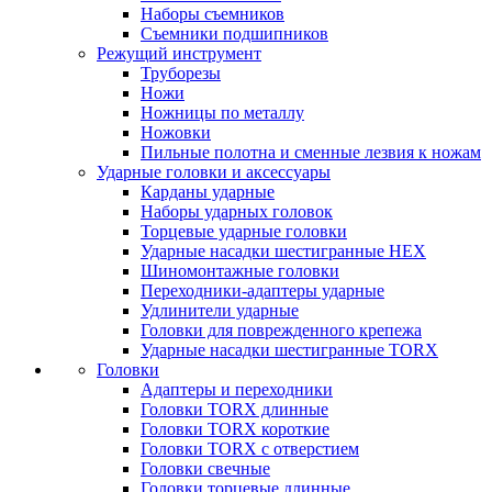
Наборы съемников
Съемники подшипников
Режущий инструмент
Труборезы
Ножи
Ножницы по металлу
Ножовки
Пильные полотна и сменные лезвия к ножам
Ударные головки и аксессуары
Карданы ударные
Наборы ударных головок
Торцевые ударные головки
Ударные насадки шестигранные HEX
Шиномонтажные головки
Переходники-адаптеры ударные
Удлинители ударные
Головки для поврежденного крепежа
Ударные насадки шестигранные TORX
Головки
Адаптеры и переходники
Головки TORX длинные
Головки TORX короткие
Головки TORX с отверстием
Головки свечные
Головки торцевые длинные