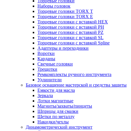
Торцевые головки
Наборы головок
Торцевые головки TORX T
Торцевые головки TORX Е
Торцевые головки с вставкой HEX
Торцевые головки с вставкой PH
Торцевые головки с вставкой PZ
Торцевые головки с вставкой SL
Торцевые головки с вставкой Spline
Адаптеры и переходники
Воротки
Карданы
Свечные головки
Трещотки
Ремкомплекты ручного инструмента
Удлинители
Базовое оснащение мастерской и средства защиты
Емкости для масла
Зеркала
Лотки магнитные
Магниты/захваты/пинцеты
Шприцы для смазки
Щетки по металлу
Накидки/чехлы
Динамометрический инструмент