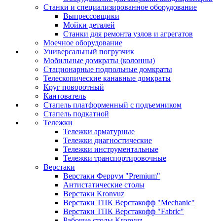
Станки и специализированное оборудование
Выпрессовщики
Мойки деталей
Станки для ремонта узлов и агрегатов
Моечное оборудование
Универсальный погрузчик
Мобильные домкраты (колонны)
Стационарные подпольные домкраты
Телескопические канавные домкраты
Круг поворотный
Кантователь
Стапель платформенный с подъемником
Стапель подкатной
Тележки
Тележки арматурные
Тележки диагностические
Тележки инструментальные
Тележки транспортировочные
Верстаки
Верстаки Феррум "Premium"
Антистатические столы
Верстаки Kronvuz
Верстаки ТПК Верстакофф "Mechanic"
Верстаки ТПК Верстакофф "Fabric"
Рабочие столы Kronvuz