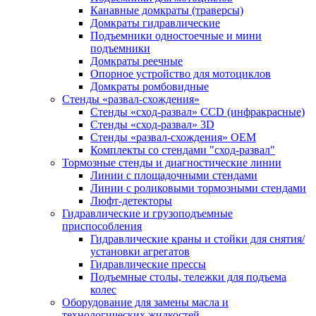
Канавные домкраты (траверсы)
Домкраты гидравлические
Подъемники одностоечные и мини
подъемники
Домкраты реечные
Опорное устройство для мотоциклов
Домкраты ромбовидные
Стенды «развал-схождения»
Стенды «сход-развал» CCD (инфракрасные)
Стенды «сход-развал» 3D
Стенды «развал-схождения» ОЕМ
Комплекты со стендами "сход-развал"
Тормозные стенды и диагностические линии
Линии с площадочными стендами
Линии с роликовыми тормозными стендами
Люфт-детекторы
Гидравлические и грузоподъемные
приспособления
Гидравлические краны и стойки для снятия/
установки агрегатов
Гидравлические прессы
Подъемные столы, тележки для подъема
колес
Оборудование для замены масла и
технологических жидкостей