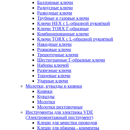
Баллонные ключи
Радиусные ключи
Разводные ключи
Трубные и газовые ключи
Ключи HEX с L-образной рукояткой
Ключи TORX Г-образные
Комбинированные ключи
Ключи TORX с L-образной рукояткой
Накидные ключи
Рожковые ключи
Трещоточные ключи
Шестигранные Г-образные ключи
Наборы ключей
Разрезные ключи
Торцевые ключи
Ударные ключи
Молотки, кувалды и киянки
Киянки
Кувалды
Молотки
Молотки рихтовочные
Инструменты для электрика VDE
(Электромонтажный инструмент)
Клещи для зачистки проводов
Клещи для обжима - кримперы