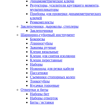
Динамометрические ключи
Редукторы, усилители крутящего момента,
мультипликаторы
Приборы для проверки динамометрических
ключей
Ремкомплекты
Заклепочники, дыроколы, степлеры
Заклепочники
Шарнирно-губцевый инструмент
Бокорезы
Длинногубцы
Зажимы ручные
Клещи вязальные
Клещи для снятия изоляции
Клещи переставные
Наборы
Ножницы для резки кабеля
Пассатижи
Съемники стопорных колец
Тонкогубцы
Кусачки торцевые
Отвертки и биты
Наборы бит
Наборы отверток
Биты / вставки