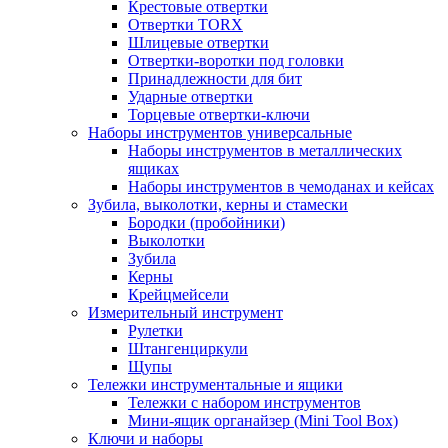
Крестовые отвертки
Отвертки TORX
Шлицевые отвертки
Отвертки-воротки под головки
Принадлежности для бит
Ударные отвертки
Торцевые отвертки-ключи
Наборы инструментов универсальные
Наборы инструментов в металлических
ящиках
Наборы инструментов в чемоданах и кейсах
Зубила, выколотки, керны и стамески
Бородки (пробойники)
Выколотки
Зубила
Керны
Крейцмейсели
Измерительный инструмент
Рулетки
Штангенциркули
Щупы
Тележки инструментальные и ящики
Тележки с набором инструментов
Мини-ящик органайзер (Mini Tool Box)
Ключи и наборы